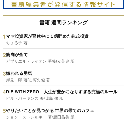
書籍 週間ランキング
ママ投資家が育休中に１億貯めた株式投資
ちょる子 著
筋肉が全て
ガブリエル・ライオン 著/御立英史 訳
嫌われる勇気
岸見一郎 著/古賀史健 著
DIE WITH ZERO 人生が豊かになりすぎる究極のルール
ビル・パーキンス 著/児島 修 訳
やりたいことが見つかる 世界の果てのカフェ
ジョン・ストレルキー 著/鹿田昌美 訳