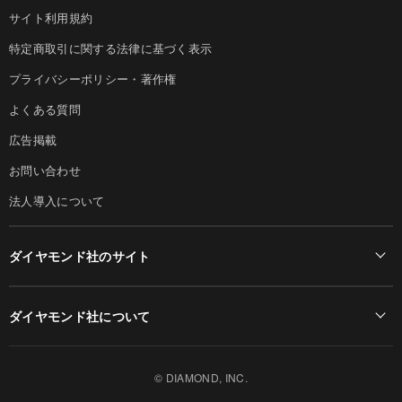
サイト利用規約
特定商取引に関する法律に基づく表示
プライバシーポリシー・著作権
よくある質問
広告掲載
お問い合わせ
法人導入について
ダイヤモンド社のサイト
Diamond Online(English)
ダイヤモンド社について
週刊ダイヤモンド
ダイヤモンド社TOP
DIAMONDハーバード・ビジネス・レビュー
© DIAMOND, INC.
会社概要
ダイヤモンドZAi（デジタル版）