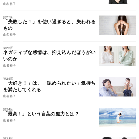
山名裕子
第27回
「失敗した！」を使い過ぎると、失われる
もの
山名裕子
第26回
ネガティブな感情は、抑え込んだほうがい
いのか
山名裕子
第25回
「大好き！」は、「認められたい」気持ち
を満たしてくれる
山名裕子
第24回
「最高！」という言葉の魔力とは？
山名裕子
第23回