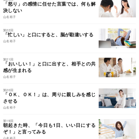
「怒り」の感情に任せた言葉では、何も解
決しない
山名裕子
第22回
「忙しい」と口にすると、脳が勘違いする
山名裕子
第21回
「おいしい！」と口に出すと、相手との共
感が生まれる
山名裕子
第20回
「ＯＫ、ＯＫ！」は、周りに親しみを感じ
させる
山名裕子
第19回
朝起きた時、「今日も1日、いい日にする
ぞ！」と言ってみる
山名裕子