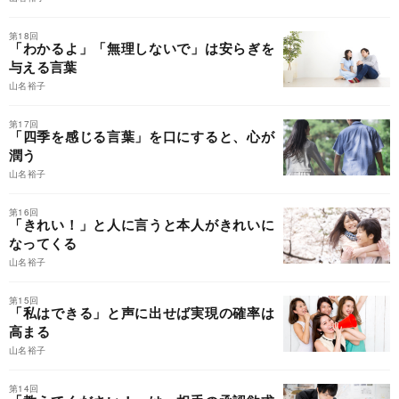
第18回
「わかるよ」「無理しないで」は安らぎを
与える言葉
山名裕子
第17回
「四季を感じる言葉」を口にすると、心が
潤う
山名裕子
第16回
「きれい！」と人に言うと本人がきれいに
なってくる
山名裕子
第15回
「私はできる」と声に出せば実現の確率は
高まる
山名裕子
第14回