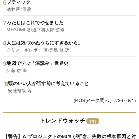
ブティック
池井戸 潤 著
わたしはこれでやせました
MEGUMI 著/道下将太郎 監修
人生は気づかぬうちにすぎるから。
クリス・ギレボー 著/児島 修 訳
地図で学ぶ「深読み」世界史
伊藤 敏 著
頭のいい人が話す前に考えていること
安達裕哉 著
(POSデータ調べ、7/26～8/1)
トレンドウォッチ
【警告】AIプロジェクトの60％が断念、失敗の根本原因と対