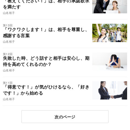
「教えてください！」は、相手の承認欲求
を満たす
山名裕子
第13回
「ワクワクします！」は、相手を尊重し、
感謝する言葉
山名裕子
第12回
失敗した時、どう話すと相手は安心し、期
待を高めてくれるのか？
山名裕子
第11回
「得意です！」が気がひけるなら、「好き
です！」から始める
山名裕子
次のページ