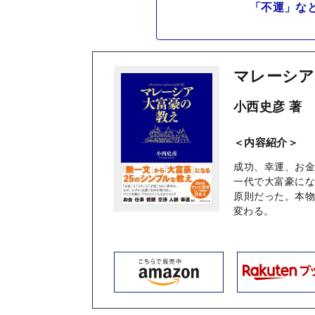
「不運」な
マレーシア
小西史彦 著
＜内容紹介＞
成功、幸運、お
一代で大富豪に
原則だった。本
変わる。