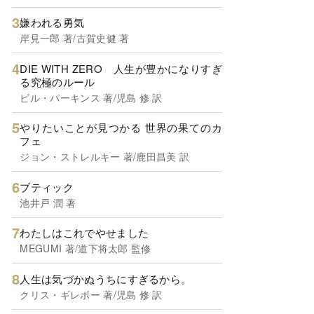
嫌われる勇気
岸見一郎 著/古賀史健 著
DIE WITH ZERO 人生が豊かになりすぎ
る究極のルール
ビル・パーキンス 著/児島 修 訳
やりたいことが見つかる 世界の果てのカ
フェ
ジョン・ストレルキー 著/鹿田昌美 訳
ブティック
池井戸 潤 著
わたしはこれでやせました
MEGUMI 著/道下将太郎 監修
人生は気づかぬうちにすぎるから。
クリス・ギレボー 著/児島 修 訳