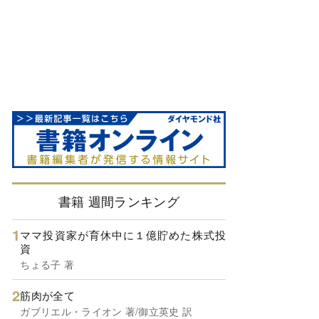
書籍 週間ランキング
ママ投資家が育休中に１億貯めた株式投
資
ちょる子 著
筋肉が全て
ガブリエル・ライオン 著/御立英史 訳