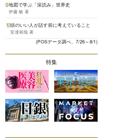
地図で学ぶ「深読み」世界史
伊藤 敏 著
頭のいい人が話す前に考えていること
安達裕哉 著
(POSデータ調べ、7/26～8/1)
特集