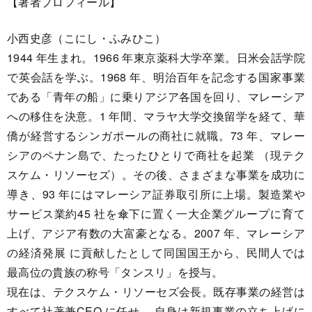
【著者プロフィール】
小西史彦（こにし・ふみひこ）
1944 年生まれ。1966 年東京薬科大学卒業。日米会話学院
で英会話を学ぶ。1968 年、明治百年を記念する国家事業
である「青年の船」に乗りアジア各国を回り、マレーシア
への移住を決意。1 年間、マラヤ大学交換留学を経て、華
僑が経営するシンガポールの商社に就職。73 年、マレー
シアのペナン島で、たったひとりで商社を起業 （現テク
スケム・リソーセズ）。その後、さまざまな事業を成功に
導き、93 年にはマレーシア証券取引所に上場。製造業や
サービス業約45 社を傘下に置く一大企業グループに育て
上げ、アジア有数の大富豪となる。2007 年、マレーシア
の経済発展 に貢献したとして同国国王から、民間人では
最高位の貴族の称号「タンスリ」を授与。
現在は、テクスケム・リソーセズ会長。既存事業の経営は
すべて社著兼CEO に任せ、 自身は新規事業の立ち上げに