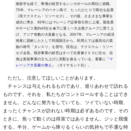
換留学を経て、華僑が経営するシンガポールの商社に就職。
73年、マレーシアのペナン島で、たったひとりで商社を起業
（現テクスケム・リソーセズ）。その後、さまざまな事業を
成功に導き、93年にはマレーシア証券取引所に上場。製造業
やサービス業約45社を傘下に置く一大企業グループに育て上
げ、アジア有数の大富豪となる。2007年、マレーシアの経済
発展に貢献したとして同国国王から、民間人では最高位の貴
族の称号「タンスリ」を授与。現在は、テクスケム・リソー
セズ会長。既存事業の経営はすべて社著兼ＣＥＯに任せ、自
身は新規事業の立ち上げに采配を振るっている。著書に
『マ
レーシア大富豪の教え』
（ダイヤモンド社）。
ただし、注意してほしいことがあります。
チャンスは与えられるものであり、巡りあわせで訪れる
ものです。それを、私たちがコントロールすることはでき
ません。どんなに努力をしていても、ツイていない時期、
まったくチャンスが訪れない時期は必ずあるのです。その
ときに、焦って動くのは得策ではありません。ジッと我慢
する。半分、ゲームから降りるくらいの気持ちで不運な時