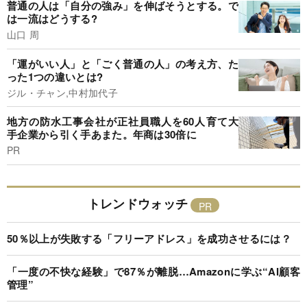
普通の人は「自分の強み」を伸ばそうとする。で
は一流はどうする?
山口 周
「運がいい人」と「ごく普通の人」の考え方、た
った1つの違いとは?
ジル・チャン,中村加代子
地方の防水工事会社が正社員職人を60人育て大
手企業から引く手あまた。年商は30倍に
PR
トレンドウォッチ
50％以上が失敗する「フリーアドレス」を成功させるには？
「一度の不快な経験」で87％が離脱…Amazonに学ぶ“AI顧客
管理”