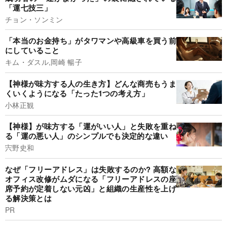
「運七技三」
チョン・ソンミン
「本当のお金持ち」がタワマンや高級車を買う前
にしていること
キム・ダスル,岡崎 暢子
【神様が味方する人の生き方】どんな商売もうま
くいくようになる「たった1つの考え方」
小林正観
【神様】が味方する「運がいい人」と失敗を重ね
る「運の悪い人」のシンプルでも決定的な違い
宍野史和
なぜ「フリーアドレス」は失敗するのか? 高額な
オフィス改修がムダになる「フリーアドレスの座
席予約が定着しない元凶」と組織の生産性を上げ
る解決策とは
PR