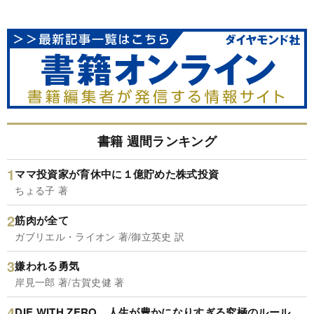
書籍 週間ランキング
ママ投資家が育休中に１億貯めた株式投資
ちょる子 著
筋肉が全て
ガブリエル・ライオン 著/御立英史 訳
嫌われる勇気
岸見一郎 著/古賀史健 著
DIE WITH ZERO 人生が豊かになりすぎる究極のルール