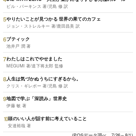
ビル・パーキンス 著/児島 修 訳
やりたいことが見つかる 世界の果てのカフェ
ジョン・ストレルキー 著/鹿田昌美 訳
ブティック
池井戸 潤 著
わたしはこれでやせました
MEGUMI 著/道下将太郎 監修
人生は気づかぬうちにすぎるから。
クリス・ギレボー 著/児島 修 訳
地図で学ぶ「深読み」世界史
伊藤 敏 著
頭のいい人が話す前に考えていること
安達裕哉 著
(POSデータ調べ、7/26～8/1)