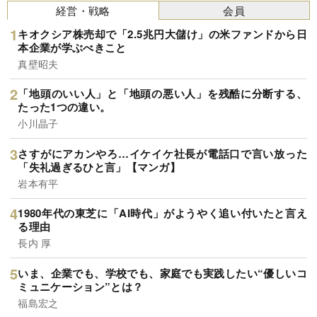
経営・戦略
会員
キオクシア株売却で「2.5兆円大儲け」の米ファンドから日
本企業が学ぶべきこと
真壁昭夫
「地頭のいい人」と「地頭の悪い人」を残酷に分断する、
たった1つの違い。
小川晶子
さすがにアカンやろ…イケイケ社長が電話口で言い放った
「失礼過ぎるひと言」【マンガ】
岩本有平
1980年代の東芝に「AI時代」がようやく追い付いたと言え
る理由
長内 厚
いま、企業でも、学校でも、家庭でも実践したい“優しいコ
ミュニケーション”とは？
福島宏之