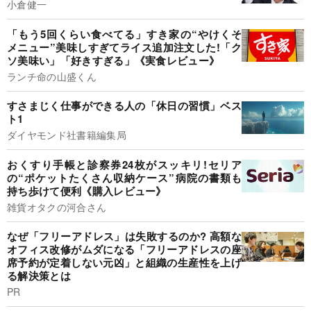
小倉健一
「もう5回くらい食べてる」すき家の“やけくそ
メニュー”美味しすぎてライス追加注文した!「ク
ソ美味い」「好きすぎる」《実食レビュー》
ランチ命の山盛くん
すさまじく仕事ができる人の「休日の習慣」ベス
ト1
ダイヤモンド社書籍編集局
おくすり手帳と診察券24枚がスッキリ!セリア
の“ポケットたくさん収納ケース”病院の書類も
持ち歩けて便利《購入レビュー》
雑貨オタクの河合さん
なぜ「フリーアドレス」は失敗するのか? 高額な
オフィス改修がムダになる「フリーアドレスの座
席予約が定着しない元凶」と組織の生産性を上げ
る解決策とは
PR