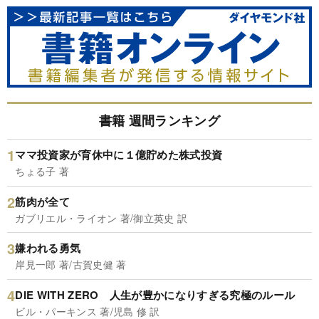
書籍 週間ランキング
ママ投資家が育休中に１億貯めた株式投資
ちょる子 著
筋肉が全て
ガブリエル・ライオン 著/御立英史 訳
嫌われる勇気
岸見一郎 著/古賀史健 著
DIE WITH ZERO 人生が豊かになりすぎる究極のルール
ビル・パーキンス 著/児島 修 訳