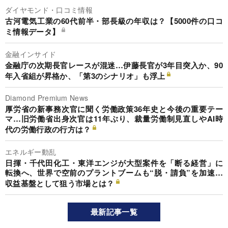
ダイヤモンド・口コミ情報
古河電気工業の60代前半・部長級の年収は？【5000件の口コ
ミ情報データ】
金融インサイド
金融庁の次期長官レースが混迷…伊藤長官が3年目突入か、90
年入省組が昇格か、「第3のシナリオ」も浮上
Diamond Premium News
厚労省の新事務次官に聞く労働政策36年史と今後の重要テー
マ…旧労働省出身次官は11年ぶり、裁量労働制見直しやAI時
代の労働行政の行方は？
エネルギー動乱
日揮・千代田化工・東洋エンジが大型案件を「断る経営」に
転換へ、世界で空前のプラントブームも“脱・請負”を加速…
収益基盤として狙う市場とは？
最新記事一覧