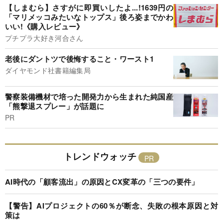
【しまむら】さすがに即買いしたよ...!1639円の
「マリメッコみたいなトップス」後ろ姿までかわ
いい!《購入レビュー》
プチプラ大好き河合さん
老後にダントツで後悔すること・ワースト1
ダイヤモンド社書籍編集局
警察装備機材で培った開発力から生まれた純国産
「熊撃退スプレー」が話題に
PR
トレンドウォッチ
AI時代の「顧客流出」の原因とCX変革の「三つの要件」
【警告】AIプロジェクトの60％が断念、失敗の根本原因と対
策は