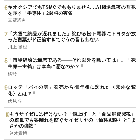
キオクシアでもTSMCでもありません…AI相場急落の前兆
を示す「半導体」2銘柄の実名
真壁昭夫
「大雪で納品が遅れました」詫びる松下電器にトヨタが放
った言葉がド正論すぎてぐうの音も出ない
川上 徹也
「市場経済は最悪である――それ以外を除いては」。「株
主第一主義」は本当に悪なのか？
橘玲
ロッテ「パイの実」発売から40年後に訪れた〈意外な変
化〉とは？
伏見 学
もうサイゼには行けない？「値上げ」と「食品消費減税」
の逆風でも客離れを防ぐサイゼリヤの〈価格戦略〉と“ま
さかの強敵”
鈴木貴博