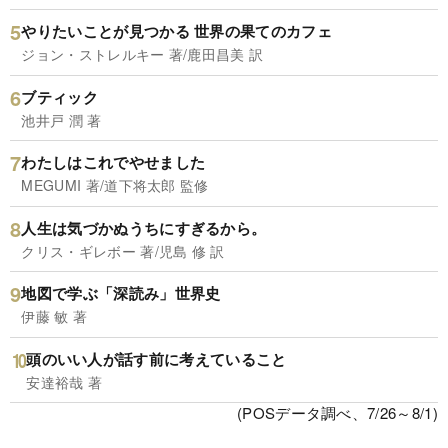
やりたいことが見つかる 世界の果てのカフェ
ジョン・ストレルキー 著/鹿田昌美 訳
ブティック
池井戸 潤 著
わたしはこれでやせました
MEGUMI 著/道下将太郎 監修
人生は気づかぬうちにすぎるから。
クリス・ギレボー 著/児島 修 訳
地図で学ぶ「深読み」世界史
伊藤 敏 著
頭のいい人が話す前に考えていること
安達裕哉 著
(POSデータ調べ、7/26～8/1)