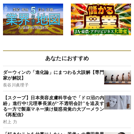
あなたにおすすめ
ダーウィンの「進化論」にまつわる大誤解【専門
家が解説】
長谷川眞理子
【スクープ】日本美容皮膚科学会で「ドロ沼の内
紛」進行中!元理事長派が“不透明会計”を追及す
る一方で製薬マネー漬け疑惑発覚の大ブーメラン
《再配信》
村上 力