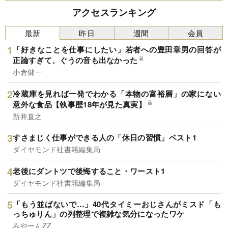
アクセスランキング
最新
昨日
週間
会員
「好きなことを仕事にしたい」若者への豊田章男の回答が
正論すぎて、ぐうの音も出なかった
小倉健一
冷蔵庫を見れば一発でわかる「本物の富裕層」の家にない
意外な食品【執事歴18年が見た真実】
新井直之
すさまじく仕事ができる人の「休日の習慣」ベスト1
ダイヤモンド社書籍編集局
老後にダントツで後悔すること・ワースト1
ダイヤモンド社書籍編集局
「もう並ばないで…」40代タイミーおじさんがミスド「も
っちゅりん」の列整理で複雑な気分になったワケ
みやーんZZ