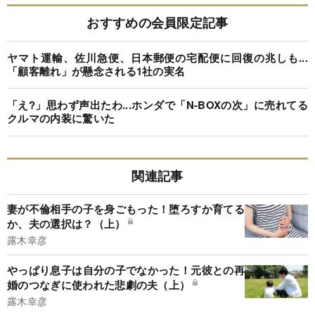
おすすめの会員限定記事
ヤマト運輸、佐川急便、日本郵便の宅配便に回復の兆しも...
「顧客離れ」が懸念される1社の実名
「え?」思わず声出たわ...ホンダで「N-BOXの次」に売れてる
クルマの内装に驚いた
関連記事
妻が不倫相手の子を身ごもった！堕ろすか育てる
か、夫の選択は？（上）
露木幸彦
やっぱり息子は自分の子でなかった！元彼との再
婚のつなぎに使われた悲劇の夫（上）
露木幸彦