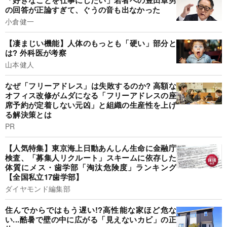
「好きなことを仕事にしたい」若者への豊田章男
の回答が正論すぎて、ぐうの音も出なかった
小倉健一
【凄まじい機能】人体のもっとも「硬い」部分と
は? 外科医が考察
山本健人
なぜ「フリーアドレス」は失敗するのか? 高額な
オフィス改修がムダになる「フリーアドレスの座
席予約が定着しない元凶」と組織の生産性を上げ
る解決策とは
PR
【人気特集】東京海上日動あんしん生命に金融庁
検査、「募集人リクルート」スキームに依存した
体質にメス・歯学部「淘汰危険度」ランキング
【全国私立17歯学部】
ダイヤモンド編集部
住んでからではもう遅い!?高性能な家ほど危な
い...酷暑で壁の中に広がる「見えないカビ」の正