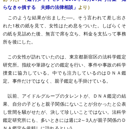
らなきゃ損する 夫婦の法律相談」
より）
このような結果が出ました──。そう言われて差し出さ
れた1枚の紙を見て、女性はため息をついた。しばらくそ
の紙を見詰めた後、無言で席を立ち、料金を支払って事務
所を後にした。
この女性が訪れていたのは、東京都新宿区の法科学鑑定
研究所。指紋や筆跡などの鑑定を行い、事件や事故の科学
捜査に協力している。中でも注力しているのはＤＮＡ鑑
定。事件だけではなく、親子鑑定も手掛けている。
以前、アイドルグループのタレントが、ＤＮＡ鑑定の結
果、自分の子どもと親子関係にないことが分かったと公表
し世間を騒がせたが、決して珍しいことではない。法科学
鑑定研究所にも、多いときには週に2～3人が親子関係のＤ
ＮＡ鑑定を依頼しに訪れるという。