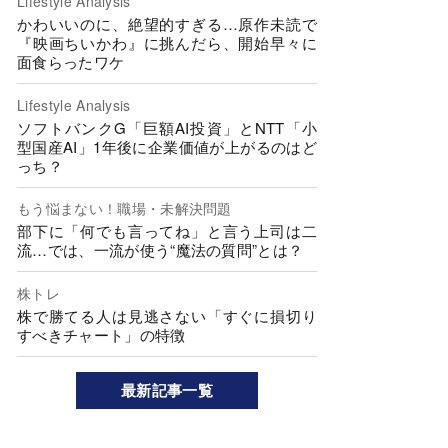
Lifestyle Analysis
かわいいのに、絶望的すぎる…原作未読で
『映画ちいかわ』に挑んだら、開始早々に
面食らったワケ
Lifestyle Analysis
ソフトバンクG「巨額AI投資」とNTT「小
型国産AI」1年後に企業価値が上がるのはど
っち？
もう悩まない！職場・未解決問題
部下に「何でも言ってね」と言う上司は二
流…では、一流が使う“魔法の質問”とは？
株トレ
株で勝てる人は見逃さない「すぐに損切り
すべきチャート」の特徴
最新記事一覧