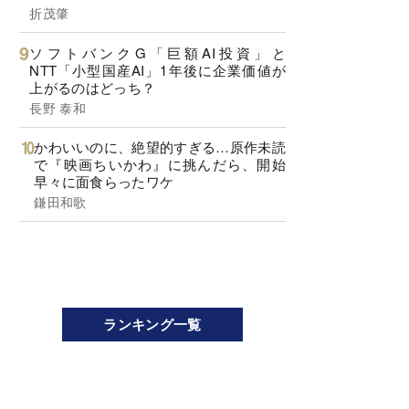
折茂肇
ソフトバンクG「巨額AI投資」と
NTT「小型国産AI」1年後に企業価値が
上がるのはどっち？
長野 泰和
かわいいのに、絶望的すぎる…原作未読
で『映画ちいかわ』に挑んだら、開始
早々に面食らったワケ
鎌田和歌
ランキング一覧