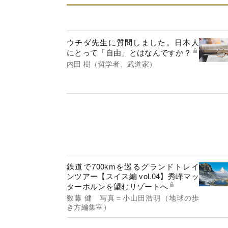
ウチダ先生に質問しました。日本人
にとって「自由」とはなんですか？
内田 樹（哲学者、武道家）
鉄道で700kmを巡るグランドトレイ
ンツアー【スイス編 vol.04】秀峰マッ
ターホルンを望むリゾートへ
数藤 健 写真＝小山田浩明（地球の歩
き方編集室）