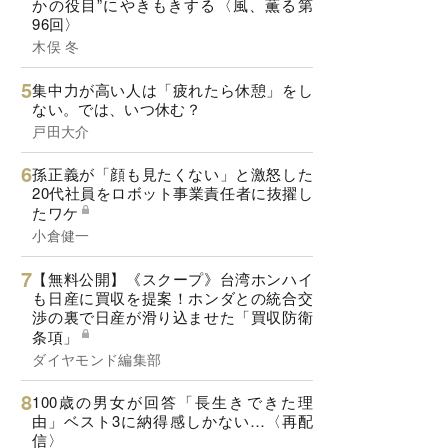
かの役目”にやきもきする〈風、薫る第
96回〉
木俣 冬
集中力が高い人は「疲れたら休憩」をし
ない。では、いつ休む？
戸田大介
孫正義が「顔も見たくない」と激怒した
20代社員をロボット事業責任者に抜擢し
たワケ
小倉健一
【無料公開】《スクープ》台湾ホンハイ
も日産に買収を提案！ホンダとの統合交
渉の裏で日産が滑り込ませた「買収防衛
条項」
ダイヤモンド編集部
100歳の男女が回答「長生きできた理
由」ベスト3に納得感しかない…〈再配
信〉