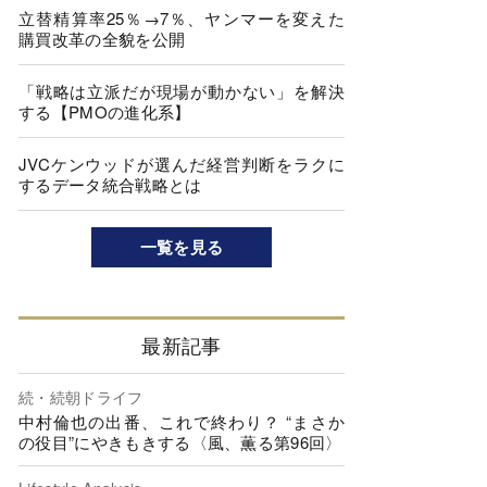
立替精算率25％→7％、ヤンマーを変えた
購買改革の全貌を公開
「戦略は立派だが現場が動かない」を解決
する【PMOの進化系】
JVCケンウッドが選んだ経営判断をラクに
するデータ統合戦略とは
一覧を見る
最新記事
続・続朝ドライフ
中村倫也の出番、これで終わり？ “まさか
の役目”にやきもきする〈風、薫る第96回〉