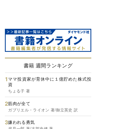
書籍 週間ランキング
ママ投資家が育休中に１億貯めた株式投
資
ちょる子 著
筋肉が全て
ガブリエル・ライオン 著/御立英史 訳
嫌われる勇気
岸見一郎 著/古賀史健 著