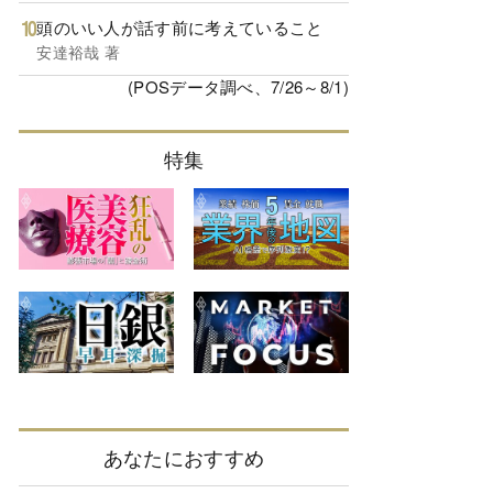
頭のいい人が話す前に考えていること
安達裕哉 著
(POSデータ調べ、7/26～8/1)
特集
あなたにおすすめ