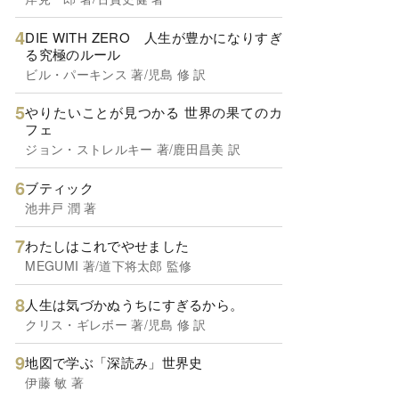
DIE WITH ZERO 人生が豊かになりすぎ
る究極のルール
ビル・パーキンス 著/児島 修 訳
やりたいことが見つかる 世界の果てのカ
フェ
ジョン・ストレルキー 著/鹿田昌美 訳
ブティック
池井戸 潤 著
わたしはこれでやせました
MEGUMI 著/道下将太郎 監修
人生は気づかぬうちにすぎるから。
クリス・ギレボー 著/児島 修 訳
地図で学ぶ「深読み」世界史
伊藤 敏 著