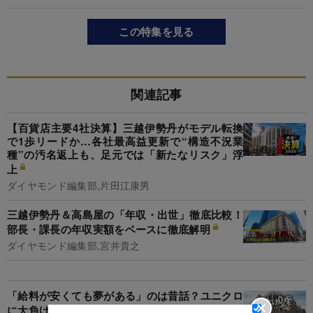
この特集を見る
関連記事
【百貨店主要4社決算】三越伊勢丹がモデル転換
で1歩リードか…各社最高益更新で“構造不況業
種”の汚名返上も、足元では「新たなリスク」浮
上
ダイヤモンド編集部,片田江康男
三越伊勢丹＆高島屋の「年収・出世」徹底比較！
部長・課長の年収実額をベースに徹底解明
ダイヤモンド編集部,宮井貴之
「給料が安くても夢がある」のは昔話？ユニクロ
に大負けの大手百貨店“賃上げ＆給料”事情