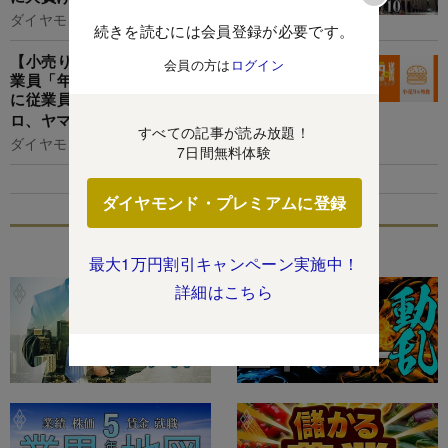
ダイヤモンド編集部,宮井貴之
続きを読むには会員登録が必要です。
【小売り＆外食61人】年収1億円以上の幹部vs従
会員の方は
ログイン
業員「年収格差」ランキング！2年連続減益なの
に従業員の944倍の年収…セブン＆アイ、ユニク
ロ、ヤマダ、すき家の格差の実態は？
すべての記事が読み放題！
ダイヤモンド編集部,清水理裕
7日間無料体験
ダイヤモンド・プレミアムに登録
特集
最大1万円割引キャンペーン実施中！
詳細はこちら