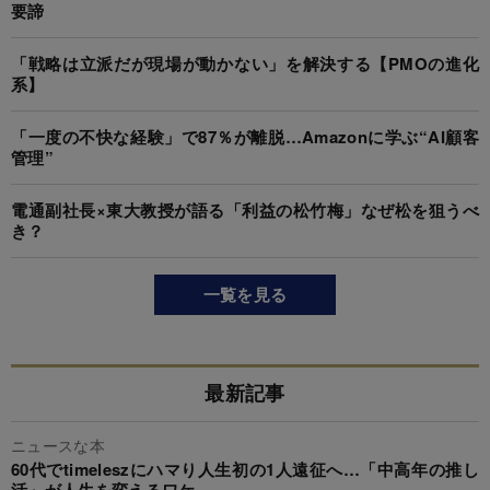
要諦
「戦略は立派だが現場が動かない」を解決する【PMOの進化
系】
「一度の不快な経験」で87％が離脱…Amazonに学ぶ“AI顧客
管理”
電通副社長×東大教授が語る「利益の松竹梅」なぜ松を狙うべ
き？
一覧を見る
最新記事
ニュースな本
60代でtimeleszにハマり人生初の1人遠征へ…「中高年の推し