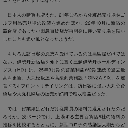
日本人の購買も増えた。21年ごろから化粧品売り場やゴ
ルフ用品売り場の改装を進めたほか、22年10月に新宿の
競合店であった小田急百貨店が再開発に伴い売り場を縮小
したことも追い風となったようだ。
もちろん訪日客の恩恵を受けているのは高島屋だけでは
ない。伊勢丹新宿店を傘下に置く三越伊勢丹ホールディン
グス（HD）は、25年3月期の営業利益が2期連続で過去最
高を更新。大丸松坂屋や高級商業施設「GINZA SIX」を運
営するJ.フロントリテイリングは、訪日客に強い大丸心斎
橋店や大丸札幌店の販売が好調で増収増益だった。
では、好業績はどれだけ従業員の給料に還元されたのだ
ろうか。次ページでは、上場する主要百貨店5社の給料の
推移を比較するとともに、新型コロナの感染拡大期からど