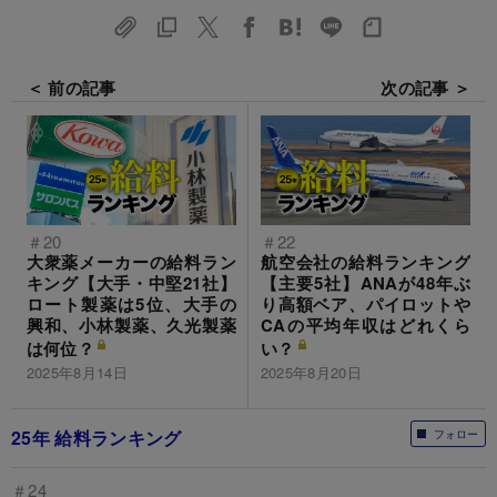
＜ 前の記事
次の記事 ＞
＃20
＃22
大衆薬メーカーの給料ラン
航空会社の給料ランキング
キング【大手・中堅21社】
【主要5社】ANAが48年ぶ
ロート製薬は5位、大手の
り高額ベア、パイロットや
興和、小林製薬、久光製薬
CAの平均年収はどれくら
は何位？
い？
2025年8月14日
2025年8月20日
25年 給料ランキング
フォロー
＃24