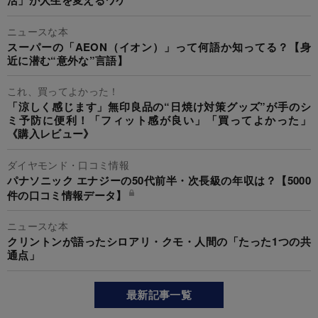
活」が人生を変えるワケ
ニュースな本
スーパーの「AEON（イオン）」って何語か知ってる？【身
近に潜む“意外な”言語】
これ、買ってよかった！
「涼しく感じます」無印良品の“日焼け対策グッズ”が手のシ
ミ予防に便利！「フィット感が良い」「買ってよかった」
《購入レビュー》
ダイヤモンド・口コミ情報
パナソニック エナジーの50代前半・次長級の年収は？【5000
件の口コミ情報データ】
ニュースな本
クリントンが語ったシロアリ・クモ・人間の「たった1つの共
通点」
最新記事一覧