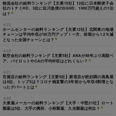
物流会社の給料ランキング【主要15社】12位に日本郵便子会
社のトナミHD、3位に佐川急便のSGHD、1000万円超えの1位
は？
＃23
ホームセンターの給料ランキング【主要12社】北関東の地場
チェーンは平均年収が30万円アップ！一方、前期から1.2％減
となった全国チェーンとは？
＃22
航空会社の給料ランキング【主要5社】ANAが48年ぶり高額ベ
ア、パイロットやCAの平均年収はどれくらい？
＃21
百貨店の給料ランキング【主要5社】新宿店が絶好調の高島屋
は4位、トップ3は？コロナ禍直撃の3年前から年収4割増とな
ったデパートとは
＃20
大衆薬メーカーの給料ランキング【大手・中堅21社】ロート
製薬は5位、大手の興和、小林製薬、久光製薬は何位？