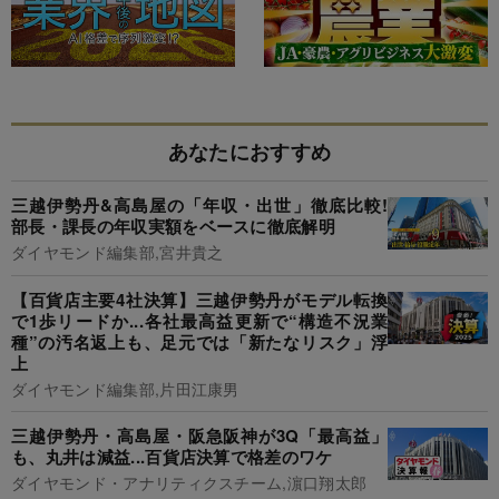
あなたにおすすめ
三越伊勢丹&高島屋の「年収・出世」徹底比較!
部長・課長の年収実額をベースに徹底解明
ダイヤモンド編集部,宮井貴之
【百貨店主要4社決算】三越伊勢丹がモデル転換
で1歩リードか...各社最高益更新で“構造不況業
種”の汚名返上も、足元では「新たなリスク」浮
上
ダイヤモンド編集部,片田江康男
三越伊勢丹・高島屋・阪急阪神が3Q「最高益」
も、丸井は減益...百貨店決算で格差のワケ
ダイヤモンド・アナリティクスチーム,濵口翔太郎