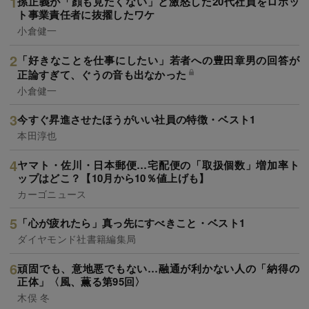
孫正義が「顔も見たくない」と激怒した20代社員をロボッ
ト事業責任者に抜擢したワケ
小倉健一
「好きなことを仕事にしたい」若者への豊田章男の回答が
正論すぎて、ぐうの音も出なかった
小倉健一
今すぐ昇進させたほうがいい社員の特徴・ベスト1
本田淳也
ヤマト・佐川・日本郵便…宅配便の「取扱個数」増加率ト
ップはどこ？【10月から10％値上げも】
カーゴニュース
「心が疲れたら」真っ先にすべきこと・ベスト1
ダイヤモンド社書籍編集局
頑固でも、意地悪でもない…融通が利かない人の「納得の
正体」〈風、薫る第95回〉
木俣 冬