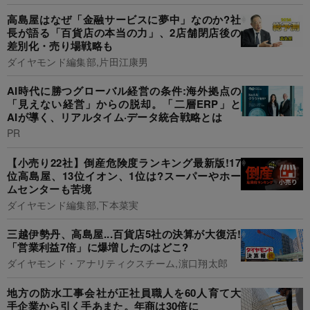
高島屋はなぜ「金融サービスに夢中」なのか?社
長が語る「百貨店の本当の力」、2店舗閉店後の
差別化・売り場戦略も
ダイヤモンド編集部,片田江康男
AI時代に勝つグローバル経営の条件:海外拠点の
「見えない経営」からの脱却。「二層ERP」と
AIが導く、リアルタイム·データ統合戦略とは
PR
【小売り22社】倒産危険度ランキング最新版!17
位高島屋、13位イオン、1位は?スーパーやホー
ムセンターも苦境
ダイヤモンド編集部,下本菜実
三越伊勢丹、高島屋...百貨店5社の決算が大復活!
「営業利益7倍」に爆増したのはどこ?
ダイヤモンド・アナリティクスチーム,濵口翔太郎
地方の防水工事会社が正社員職人を60人育て大
手企業から引く手あまた。年商は30倍に