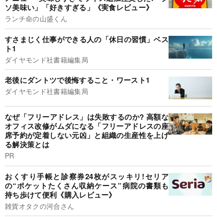
ソ美味い」「好きすぎる」《実食レビュー》
ランチ命の山盛くん
すさまじく仕事ができる人の「休日の習慣」ベス
ト1
ダイヤモンド社書籍編集局
老後にダントツで後悔すること・ワースト1
ダイヤモンド社書籍編集局
なぜ「フリーアドレス」は失敗するのか? 高額な
オフィス改修がムダになる「フリーアドレスの座
席予約が定着しない元凶」と組織の生産性を上げ
る解決策とは
PR
おくすり手帳と診察券24枚がスッキリ!セリア
の“ポケットたくさん収納ケース”病院の書類も
持ち歩けて便利《購入レビュー》
雑貨オタクの河合さん