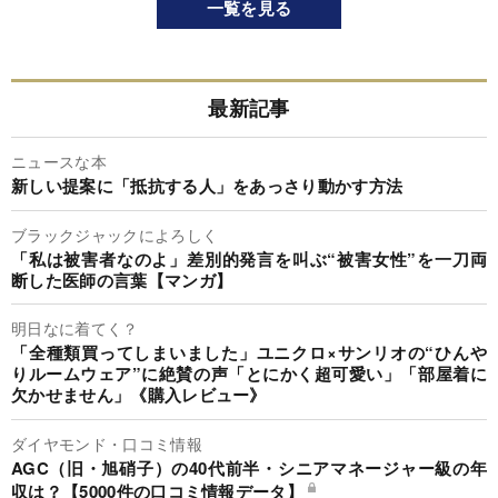
一覧を見る
最新記事
ニュースな本
新しい提案に「抵抗する人」をあっさり動かす方法
ブラックジャックによろしく
「私は被害者なのよ」差別的発言を叫ぶ“被害女性”を一刀両
断した医師の言葉【マンガ】
明日なに着てく？
「全種類買ってしまいました」ユニクロ×サンリオの“ひんや
りルームウェア”に絶賛の声「とにかく超可愛い」「部屋着に
欠かせません」《購入レビュー》
ダイヤモンド・口コミ情報
AGC（旧・旭硝子）の40代前半・シニアマネージャー級の年
収は？【5000件の口コミ情報データ】