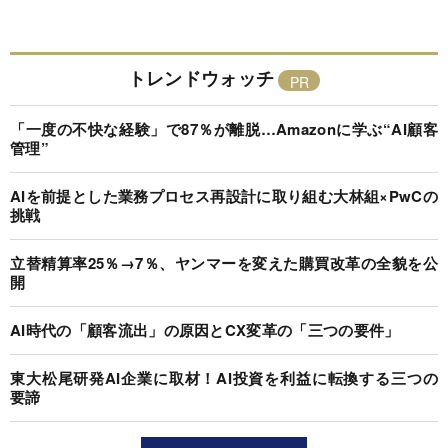
トレンドウォッチ
「一度の不快な経験」で87％が離脱…Amazonに学ぶ“AI顧客
管理”
AIを前提とした業務プロセス再設計に取り組む大林組×PwCの
挑戦
立替精算率25％→7％、ヤンマーを変えた購買改革の全貌を公
開
AI時代の「顧客流出」の原因とCX変革の「三つの要件」
東大松尾研発AI企業に取材！AI投資を利益に転換する三つの
要諦