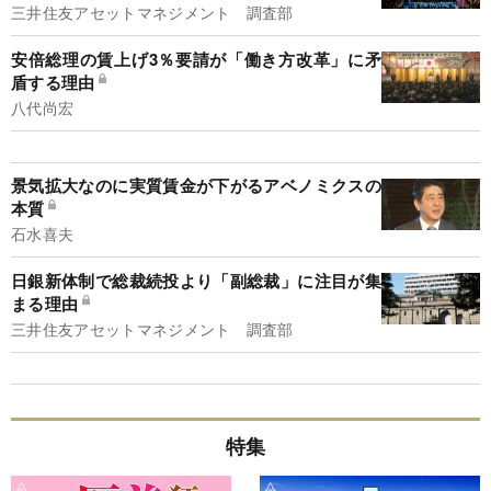
三井住友アセットマネジメント 調査部
安倍総理の賃上げ3％要請が「働き方改革」に矛
盾する理由
八代尚宏
景気拡大なのに実質賃金が下がるアベノミクスの
本質
石水喜夫
日銀新体制で総裁続投より「副総裁」に注目が集
まる理由
三井住友アセットマネジメント 調査部
特集