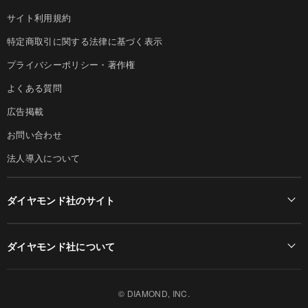
サイト利用規約
特定商取引に関する法律に基づく表示
プライバシーポリシー・著作権
よくある質問
広告掲載
お問い合わせ
法人導入について
ダイヤモンド社のサイト
Diamond Online(English)
ダイヤモンド社について
週刊ダイヤモンド
ダイヤモンド社TOP
DIAMONDハーバード・ビジネス・レビュー
© DIAMOND, INC.
会社概要
ダイヤモンドZAi（デジタル版）