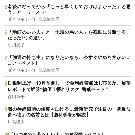
老後になってから「もっと早くしておけばよかった」と思
うこと・ワースト1
ダイヤモンド社書籍編集局
「地頭のいい人」と「地頭の悪い人」を残酷に分断する、
たった1つの違い。
小川晶子
「強運の持ち主」になりたいなら、今すぐやめた方がいい
こと・ベスト1
ダイヤモンド社書籍編集局
日銀利上げ「10月前倒し」で金利終着点は1.75％か、展望
レポートで鮮明“物価上振れリスク”警戒モ－ド
森田京平
脳の神経細胞の修復を助ける…最新研究で注目の「身近な
食べ物」の名前とは【脳科学者が解説】
川島隆太
「いつまでも若々しい人」の食習慣・ベスト1