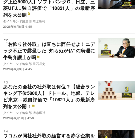
グ上位5000人】ソフトバンクG、日立、三
菱UFJ…独自評価で「10821人」の最新序
列を大公開
ダイヤモンド編集部,清水理裕
2026年6月8日 4:55
＃2
「お飾り社外取」は直ちに辞任せよ！ニデ
ック不正で露呈した“知らぬが仏”の病理に
牛島弁護士が喝
ダイヤモンド編集部,重石岳史
2026年6月9日 4:45
＃3
あなたの会社の社外取は何位？【総合ラン
キング下位5800人】ドトール、地銀、テレ
ビ東京…独自評価で「10821人」の最新序
列を大公開！
ダイヤモンド編集部,清水理裕
2026年6月10日 4:50
＃4
ワコムが同社社外取の経営する赤字企業を