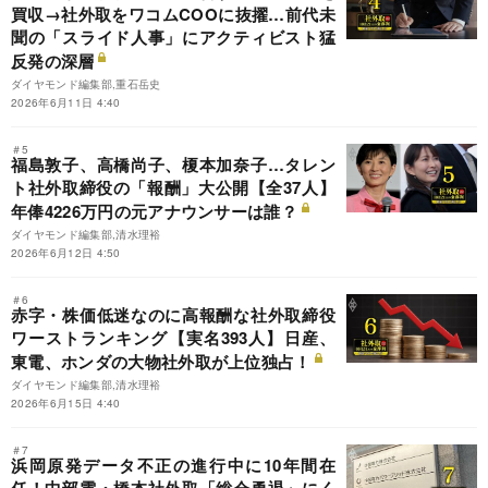
買収→社外取をワコムCOOに抜擢…前代未
聞の「スライド人事」にアクティビスト猛
反発の深層
ダイヤモンド編集部,重石岳史
2026年6月11日 4:40
＃5
福島敦子、高橋尚子、榎本加奈子…タレン
ト社外取締役の「報酬」大公開【全37人】
年俸4226万円の元アナウンサーは誰？
ダイヤモンド編集部,清水理裕
2026年6月12日 4:50
＃6
赤字・株価低迷なのに高報酬な社外取締役
ワーストランキング【実名393人】日産、
東電、ホンダの大物社外取が上位独占！
ダイヤモンド編集部,清水理裕
2026年6月15日 4:40
＃7
浜岡原発データ不正の進行中に10年間在
任！中部電・橋本社外取「総会勇退」にく