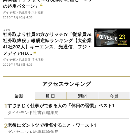
の起用パターン」
ダイヤモンド編集部,大日結貴
2026年7月10日 4:30
＃23
社外取より社員の方がリッチ!?「従業員vs
社外取締役」報酬逆転ランキング【大企業
41社202人】キーエンス、光通信、フジ・
メディアHD…
ダイヤモンド編集部,清水理裕
2026年7月21日 4:35
アクセスランキング
最新
昨日
週間
会員
すさまじく仕事ができる人の「休日の習慣」ベスト1
ダイヤモンド社書籍編集局
老後にダントツで後悔すること・ワースト1
ダイヤモンド社書籍編集局