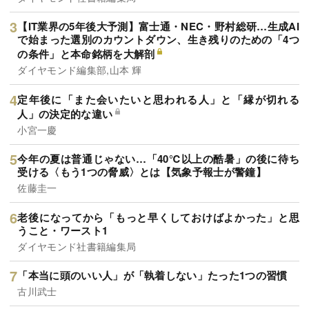
【IT業界の5年後大予測】富士通・NEC・野村総研…生成AI
で始まった選別のカウントダウン、生き残りのための「4つ
の条件」と本命銘柄を大解剖
ダイヤモンド編集部,山本 輝
定年後に「また会いたいと思われる人」と「縁が切れる
人」の決定的な違い
小宮一慶
今年の夏は普通じゃない…「40℃以上の酷暑」の後に待ち
受ける〈もう1つの脅威〉とは【気象予報士が警鐘】
佐藤圭一
老後になってから「もっと早くしておけばよかった」と思
うこと・ワースト1
ダイヤモンド社書籍編集局
「本当に頭のいい人」が「執着しない」たった1つの習慣
古川武士