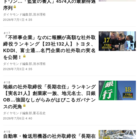
ドワン…「監査の番人」4574人の最新待遇
序列
ダイヤモンド編集部,清水理裕
2026年7月1日 4:35
＃17
「不祥事企業」なのに報酬が高額な社外取
締役ランキング【23社132人】トヨタ、
KDDI、富士通…名門企業の社外取の実名
を公開！
ダイヤモンド編集部,清水理裕
2026年7月3日 4:35
＃18
地銀の社外取締役「長期在任」ランキング
【実名21人】創業家一族、地元名士、日銀
OB…強固なしがらみがはびこるガバナン
スの死角
ダイヤモンド編集部,重石岳史
2026年7月6日 4:40
＃19
自動車・輸送用機器の社外取締役「長期在