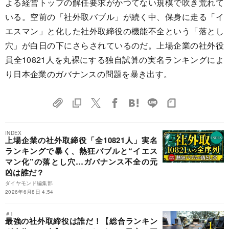
よる経営トップの解任要求がかつてない規模で吹き荒れて
いる。空前の「社外取バブル」が続く中、保身に走る「イ
エスマン」と化した社外取締役の機能不全という「落とし
穴」が白日の下にさらされているのだ。上場企業の社外役
員全10821人を丸裸にする独自試算の実名ランキングによ
り日本企業のガバナンスの問題を暴き出す。
INDEX
上場企業の社外取締役「全10821人」実名
ランキングで暴く、熱狂バブルと“イエス
マン化”の落とし穴…ガバナンス不全の元
凶は誰だ？
ダイヤモンド編集部
2026年6月8日 4:54
＃1
最強の社外取締役は誰だ！【総合ランキン