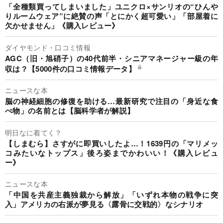
「全種類買ってしまいました」ユニクロ×サンリオの“ひんや
りルームウェア”に絶賛の声「とにかく超可愛い」「部屋着に
欠かせません」《購入レビュー》
ダイヤモンド・口コミ情報
AGC（旧・旭硝子）の40代前半・シニアマネージャー級の年
収は？【5000件の口コミ情報データ】
ニュースな本
脳の神経細胞の修復を助ける…最新研究で注目の「身近な食
べ物」の名前とは【脳科学者が解説】
明日なに着てく？
【しまむら】さすがに即買いしたよ…！1639円の「マリメッ
コみたいなトップス」後ろ姿までかわいい！《購入レビュ
ー》
ニュースな本
「中国を共産主義独裁から解放」「いずれ本物の戦争に突
入」アメリカの右派が夢見る〈露骨に交戦的〉なシナリオ