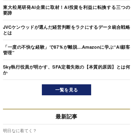
東大松尾研発AI企業に取材！AI投資を利益に転換する三つの
要諦
JVCケンウッドが選んだ経営判断をラクにするデータ統合戦略
とは
「一度の不快な経験」で87％が離脱…Amazonに学ぶ“AI顧客
管理”
Sky執行役員が明かす、SFA定着失敗の【本質的原因】とは何
か
一覧を見る
最新記事
明日なに着てく？