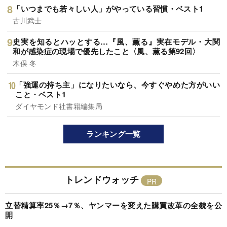
「いつまでも若々しい人」がやっている習慣・ベスト1
古川武士
史実を知るとハッとする…『風、薫る』実在モデル・大関
和が感染症の現場で優先したこと〈風、薫る第92回〉
木俣 冬
「強運の持ち主」になりたいなら、今すぐやめた方がいい
こと・ベスト1
ダイヤモンド社書籍編集局
ランキング一覧
トレンドウォッチ
立替精算率25％→7％、ヤンマーを変えた購買改革の全貌を公
開