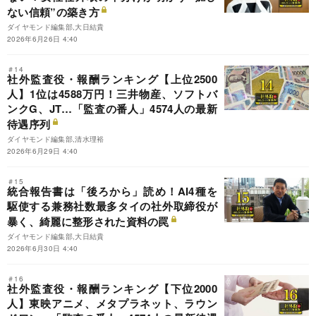
ない信頼”の築き方
ダイヤモンド編集部,大日結貴
2026年6月26日 4:40
＃14
社外監査役・報酬ランキング【上位2500
人】1位は4588万円！三井物産、ソフトバ
ンクG、JT…「監査の番人」4574人の最新
待遇序列
ダイヤモンド編集部,清水理裕
2026年6月29日 4:40
＃15
統合報告書は「後ろから」読め！AI4種を
駆使する兼務社数最多タイの社外取締役が
暴く、綺麗に整形された資料の罠
ダイヤモンド編集部,大日結貴
2026年6月30日 4:40
＃16
社外監査役・報酬ランキング【下位2000
人】東映アニメ、メタプラネット、ラウン