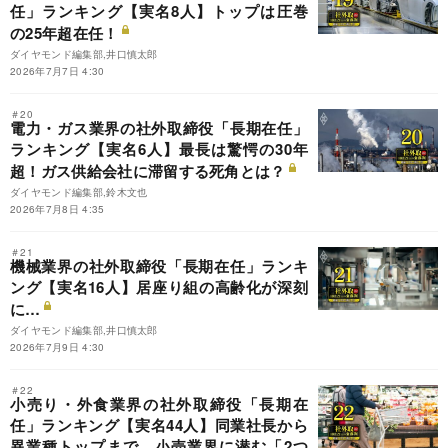
任」ランキング【実名8人】トップは圧巻
の25年超在任！
ダイヤモンド編集部,井口慎太郎
2026年7月7日 4:30
＃20
電力・ガス業界の社外取締役「長期在任」
ランキング【実名6人】最長は驚愕の30年
超！ガス供給会社に滞留する死角とは？
ダイヤモンド編集部,鈴木文也
2026年7月8日 4:35
＃21
機械業界の社外取締役「長期在任」ランキ
ング【実名16人】居座り組の高齢化が深刻
に…
ダイヤモンド編集部,井口慎太郎
2026年7月9日 4:30
＃22
小売り・外食業界の社外取締役「長期在
任」ランキング【実名44人】同業社長から
異業種トップまで…小売業界に潜む「2つ