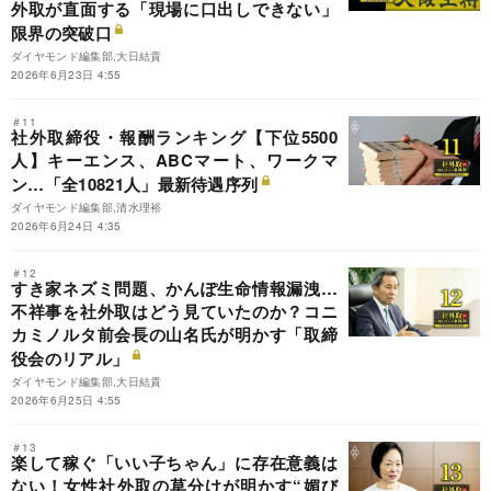
外取が直面する「現場に口出しできない」
限界の突破口
ダイヤモンド編集部,大日結貴
2026年6月23日 4:55
＃11
社外取締役・報酬ランキング【下位5500
人】キーエンス、ABCマート、ワークマ
ン…「全10821人」最新待遇序列
ダイヤモンド編集部,清水理裕
2026年6月24日 4:35
＃12
すき家ネズミ問題、かんぽ生命情報漏洩…
不祥事を社外取はどう見ていたのか？コニ
カミノルタ前会長の山名氏が明かす「取締
役会のリアル」
ダイヤモンド編集部,大日結貴
2026年6月25日 4:55
＃13
楽して稼ぐ「いい子ちゃん」に存在意義は
ない！女性社外取の草分けが明かす“媚び