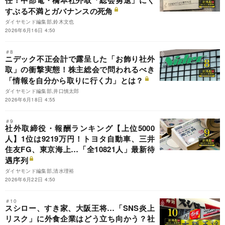
すぶる不満とガバナンスの死角
ダイヤモンド編集部,鈴木文也
2026年6月16日 4:50
＃8
ニデック不正会計で露呈した「お飾り社外
取」の衝撃実態！株主総会で問われるべき
「情報を自分から取りに行く力」とは？
ダイヤモンド編集部,井口慎太郎
2026年6月18日 4:55
＃9
社外取締役・報酬ランキング【上位5000
人】1位は9219万円！トヨタ自動車、三井
住友FG、東京海上…「全10821人」最新待
遇序列
ダイヤモンド編集部,清水理裕
2026年6月22日 4:50
＃10
スシロー、すき家、大阪王将…「SNS炎上
リスク」に外食企業はどう立ち向かう？社