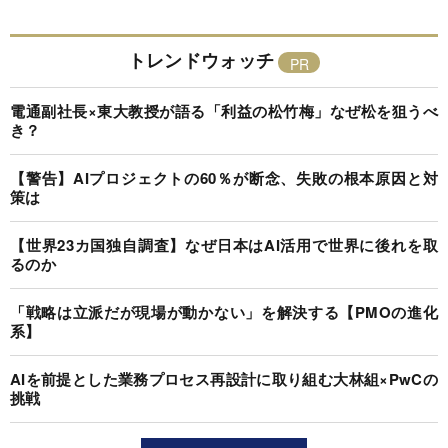
トレンドウォッチ
電通副社長×東大教授が語る「利益の松竹梅」なぜ松を狙うべ
き？
【警告】AIプロジェクトの60％が断念、失敗の根本原因と対
策は
【世界23カ国独自調査】なぜ日本はAI活用で世界に後れを取
るのか
「戦略は立派だが現場が動かない」を解決する【PMOの進化
系】
AIを前提とした業務プロセス再設計に取り組む大林組×PwCの
挑戦