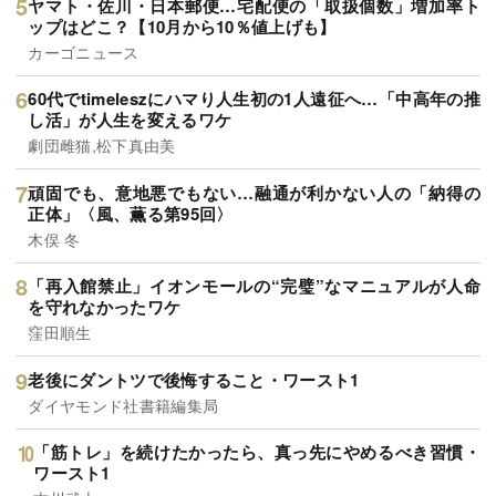
ヤマト・佐川・日本郵便…宅配便の「取扱個数」増加率ト
ップはどこ？【10月から10％値上げも】
カーゴニュース
60代でtimeleszにハマり人生初の1人遠征へ…「中高年の推
し活」が人生を変えるワケ
劇団雌猫,松下真由美
頑固でも、意地悪でもない…融通が利かない人の「納得の
正体」〈風、薫る第95回〉
木俣 冬
「再入館禁止」イオンモールの“完璧”なマニュアルが人命
を守れなかったワケ
窪田順生
老後にダントツで後悔すること・ワースト1
ダイヤモンド社書籍編集局
「筋トレ」を続けたかったら、真っ先にやめるべき習慣・
ワースト1