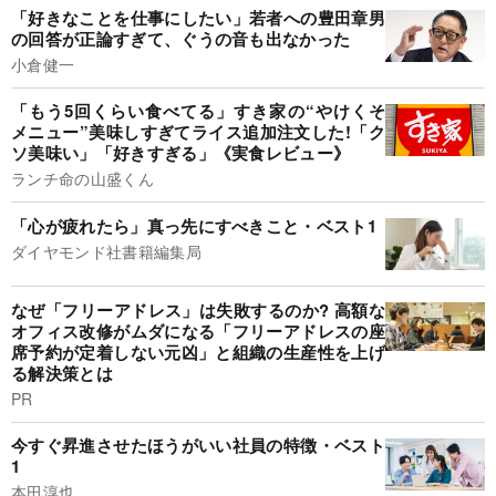
「好きなことを仕事にしたい」若者への豊田章男
の回答が正論すぎて、ぐうの音も出なかった
小倉健一
「もう5回くらい食べてる」すき家の“やけくそ
メニュー”美味しすぎてライス追加注文した!「ク
ソ美味い」「好きすぎる」《実食レビュー》
ランチ命の山盛くん
「心が疲れたら」真っ先にすべきこと・ベスト1
ダイヤモンド社書籍編集局
なぜ「フリーアドレス」は失敗するのか? 高額な
オフィス改修がムダになる「フリーアドレスの座
席予約が定着しない元凶」と組織の生産性を上げ
る解決策とは
PR
今すぐ昇進させたほうがいい社員の特徴・ベスト
1
本田淳也