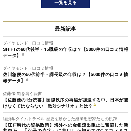
一覧を見る
最新記事
ダイヤモンド・口コミ情報
SHIFTの60代後半・15職級の年収は？【5000件の口コミ情報
データ】
ダイヤモンド・口コミ情報
佐川急便の50代前半・課長級の年収は？【5000件の口コミ情
報データ】
佐藤優 知を磨く読書
【佐藤優の1分読書】国際秩序の再編が加速する中、日本が避
けなくてはならない「敵対シナリオ」とは？
経済学タイムトラベル 歴史を動かした経済思想家たちの軌跡
【江戸時代の貿易政策】海外への金銀流出阻止に奮闘した新
井白石、「双子の赤字」に着目した初めての“エコノミス