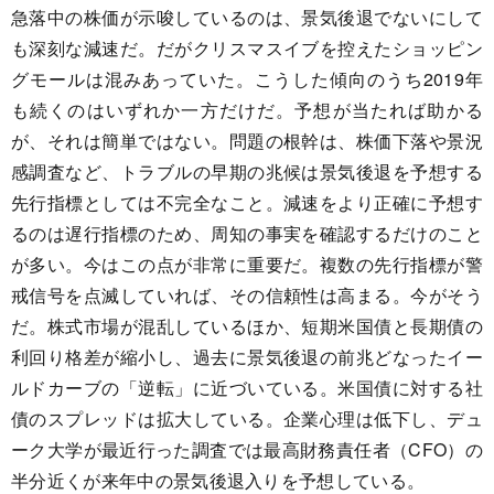
急落中の株価が示唆しているのは、景気後退でないにして
も深刻な減速だ。だがクリスマスイブを控えたショッピン
グモールは混みあっていた。こうした傾向のうち2019年
も続くのはいずれか一方だけだ。予想が当たれば助かる
が、それは簡単ではない。問題の根幹は、株価下落や景況
感調査など、トラブルの早期の兆候は景気後退を予想する
先行指標としては不完全なこと。減速をより正確に予想す
るのは遅行指標のため、周知の事実を確認するだけのこと
が多い。今はこの点が非常に重要だ。複数の先行指標が警
戒信号を点滅していれば、その信頼性は高まる。今がそう
だ。株式市場が混乱しているほか、短期米国債と長期債の
利回り格差が縮小し、過去に景気後退の前兆どなったイー
ルドカーブの「逆転」に近づいている。米国債に対する社
債のスプレッドは拡大している。企業心理は低下し、デュ
ーク大学が最近行った調査では最高財務責任者（CFO）の
半分近くが来年中の景気後退入りを予想している。