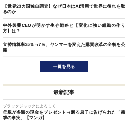
【世界23カ国独自調査】なぜ日本はAI活用で世界に後れを取
るのか
中外製薬CEOが明かす生存戦略と【変化に強い組織の作り
方】は？
立替精算率25％→7％、ヤンマーを変えた購買改革の全貌を公
開
一覧を見る
最新記事
ブラックジャックによろしく
母親が多額の現金をプレゼント→断る息子に告げられた「衝
撃の事実」【マンガ】