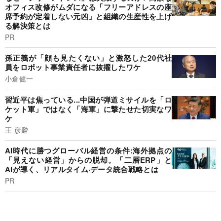
オフィス改修がムダになる「フリーアドレスの座
席予約が定着しない元凶」と組織の生産性を上げ
る解決策とは
PR
孫正義が「顔も見たくない」と激怒した20代社
員をロボット事業責任者に抜擢したワケ
小倉健一
習近平は焦っている...中国が弾道ミサイルを「ロ
ケット軍」ではなく「海軍」に撃たせた切実なワ
ケ
王 彦麟
AI時代に勝つグローバル経営の条件:海外拠点の
「見えない経営」からの脱却。「二層ERP」と
AIが導く、リアルタイム·データ統合戦略とは
PR