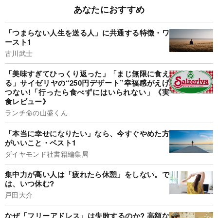
あなたにおすすめ
「つまらない人生を送る人」に共通する特徴・ワ
ースト1
古川武士
「美味すぎてひっくり返った」「まじ無限に食え
る」サイゼリヤの“250円デザート”幸福感がえげ
つない!「行ったら食べずにはいられない」《実
食レビュー》
ランチ命の山盛くん
「本当に幸せになりたい」なら、今すぐやめた方
がいいこと・ベスト1
ダイヤモンド社書籍編集局
集中力が高い人は「疲れたら休憩」をしない。で
は、いつ休む?
戸田大介
なぜ「フリーアドレス」は失敗するのか? 高額な