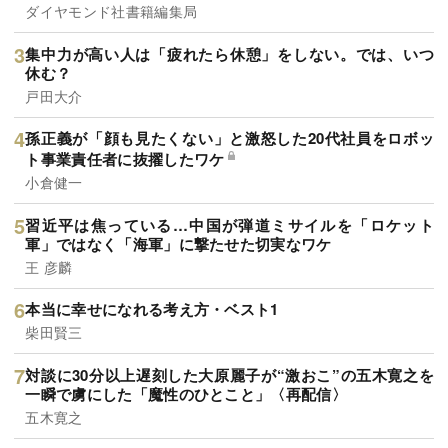
ダイヤモンド社書籍編集局
集中力が高い人は「疲れたら休憩」をしない。では、いつ
休む？
戸田大介
孫正義が「顔も見たくない」と激怒した20代社員をロボッ
ト事業責任者に抜擢したワケ
小倉健一
習近平は焦っている…中国が弾道ミサイルを「ロケット
軍」ではなく「海軍」に撃たせた切実なワケ
王 彦麟
本当に幸せになれる考え方・ベスト1
柴田賢三
対談に30分以上遅刻した大原麗子が“激おこ”の五木寛之を
一瞬で虜にした「魔性のひとこと」〈再配信〉
五木寛之