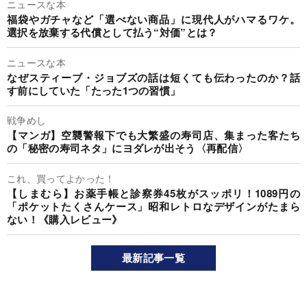
ニュースな本
福袋やガチャなど「選べない商品」に現代人がハマるワケ。
選択を放棄する代償として払う“対価”とは？
ニュースな本
なぜスティーブ・ジョブズの話は短くても伝わったのか？話
す前にしていた「たった1つの習慣」
戦争めし
【マンガ】空襲警報下でも大繁盛の寿司店、集まった客たち
の「秘密の寿司ネタ」にヨダレが出そう〈再配信〉
これ、買ってよかった！
【しまむら】お薬手帳と診察券45枚がスッポリ！1089円の
「ポケットたくさんケース」昭和レトロなデザインがたまら
ない！《購入レビュー》
最新記事一覧