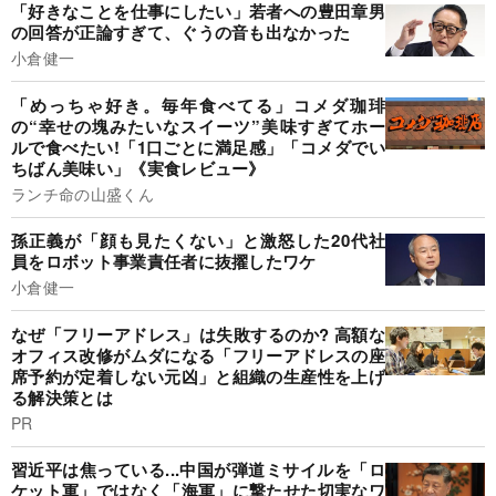
「好きなことを仕事にしたい」若者への豊田章男
の回答が正論すぎて、ぐうの音も出なかった
小倉健一
「めっちゃ好き。毎年食べてる」コメダ珈琲
の“幸せの塊みたいなスイーツ”美味すぎてホー
ルで食べたい!「1口ごとに満足感」「コメダでい
ちばん美味い」《実食レビュー》
ランチ命の山盛くん
孫正義が「顔も見たくない」と激怒した20代社
員をロボット事業責任者に抜擢したワケ
小倉健一
なぜ「フリーアドレス」は失敗するのか? 高額な
オフィス改修がムダになる「フリーアドレスの座
席予約が定着しない元凶」と組織の生産性を上げ
る解決策とは
PR
習近平は焦っている...中国が弾道ミサイルを「ロ
ケット軍」ではなく「海軍」に撃たせた切実なワ