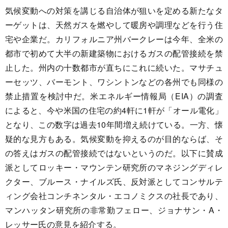
気候変動への対策を講じる自治体が狙いを定める新たなタ
ーゲットは、天然ガスを燃やして暖房や調理などを行う住
宅や企業だ。カリフォルニア州バークレーは今年、全米の
都市で初めて大半の新建築物におけるガスの配管接続を禁
止した。州内の十数都市が直ちにこれに続いた。マサチュ
ーセッツ、バーモント、ワシントンなどの各州でも同様の
禁止措置を検討中だ。米エネルギー情報局（EIA）の調査
によると、今や米国の住宅の約4軒に1軒が「オール電化」
となり、この数字は過去10年間増え続けている。一方、懐
疑的な見方もある。気候変動を抑えるのが目的ならば、そ
の答えはガスの配管接続ではないというのだ。以下に賛成
派としてロッキー・マウンテン研究所のマネジングディレ
クター、ブルース・ナイルズ氏、反対派としてコンサルテ
ィング会社コンチネンタル・エコノミクスの社長であり、
マンハッタン研究所の非常勤フェロー、ジョナサン・A・
レッサー氏の意見を紹介する。