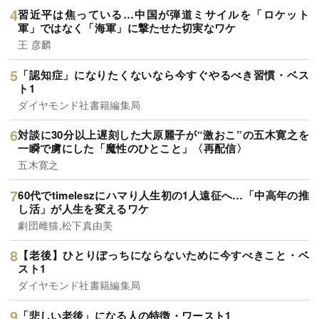
習近平は焦っている…中国が弾道ミサイルを「ロケット
軍」ではなく「海軍」に撃たせた切実なワケ
王 彦麟
「認知症」になりたくないなら今すぐやるべき習慣・ベス
ト1
ダイヤモンド社書籍編集局
対談に30分以上遅刻した大原麗子が“激おこ”の五木寛之を
一瞬で虜にした「魔性のひとこと」〈再配信〉
五木寛之
60代でtimeleszにハマり人生初の1人遠征へ…「中高年の推
し活」が人生を変えるワケ
劇団雌猫,松下真由美
【老後】ひとりぼっちにならないために今すべきこと・ベ
スト1
ダイヤモンド社書籍編集局
「悲しい老後」になる人の特徴・ワースト1