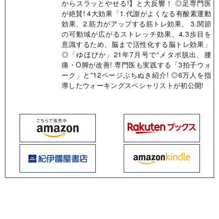
からスラッとやせる!】と大反響！ ◎足専門医
が絶賛! 4大効果「1.代謝がよくなる有酸素運動
効果、2.筋力がアップする筋トレ効果、 3.関節
の可動域が広がるストレッチ効果、4.3歩目を
意識するため、脳まで活性化する脳トレ効果」
◎「ゆほびか」21年7月号で“メタボ脱出、腰
痛・O脚が改善! 専門医も実践する「3拍子ウォ
ーク」と"12ページぶちぬき紹介! ◎6万人を指
導したウォーキングスペシャリストが初公開!