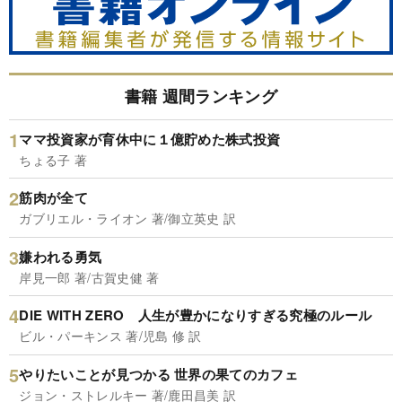
書籍 週間ランキング
ママ投資家が育休中に１億貯めた株式投資
ちょる子 著
筋肉が全て
ガブリエル・ライオン 著/御立英史 訳
嫌われる勇気
岸見一郎 著/古賀史健 著
DIE WITH ZERO 人生が豊かになりすぎる究極のルール
ビル・パーキンス 著/児島 修 訳
やりたいことが見つかる 世界の果てのカフェ
ジョン・ストレルキー 著/鹿田昌美 訳