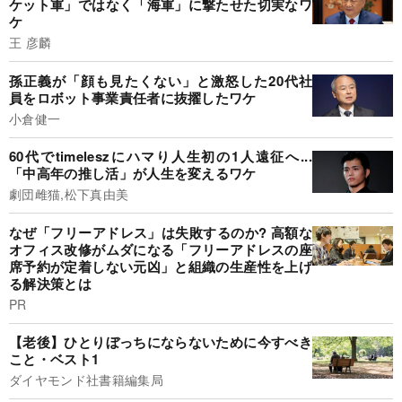
ケット軍」ではなく「海軍」に撃たせた切実なワ
ケ
王 彦麟
孫正義が「顔も見たくない」と激怒した20代社
員をロボット事業責任者に抜擢したワケ
小倉健一
60代でtimeleszにハマり人生初の1人遠征へ...
「中高年の推し活」が人生を変えるワケ
劇団雌猫,松下真由美
なぜ「フリーアドレス」は失敗するのか? 高額な
オフィス改修がムダになる「フリーアドレスの座
席予約が定着しない元凶」と組織の生産性を上げ
る解決策とは
PR
【老後】ひとりぼっちにならないために今すべき
こと・ベスト1
ダイヤモンド社書籍編集局