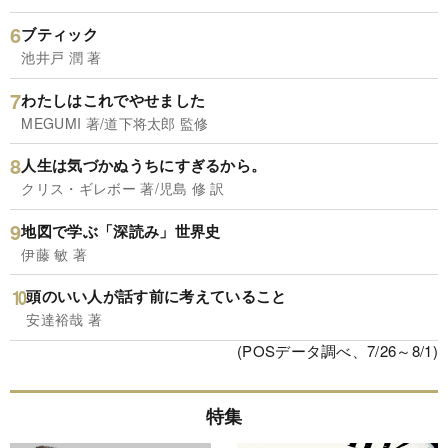
ブティック
池井戸 潤 著
わたしはこれでやせました
MEGUMI 著/道下将太郎 監修
人生は気づかぬうちにすぎるから。
クリス・ギレボー 著/児島 修 訳
地図で学ぶ「深読み」世界史
伊藤 敏 著
頭のいい人が話す前に考えていること
安達裕哉 著
(POSデータ調べ、7/26～8/1)
特集