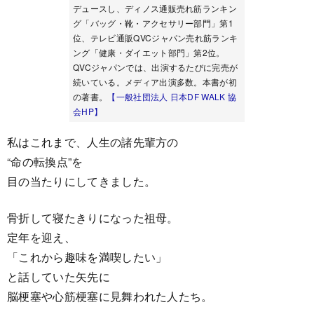
デュースし、ディノス通販売れ筋ランキン
グ「バッグ・靴・アクセサリー部門」第1
位、テレビ通販QVCジャパン売れ筋ランキ
ング「健康・ダイエット部門」第2位。
QVCジャパンでは、出演するたびに完売が
続いている。メディア出演多数。本書が初
の著書。
【一般社団法人 日本DF WALK 協
会HP】
私はこれまで、人生の諸先輩方の
“命の転換点”を
目の当たりにしてきました。
骨折して寝たきりになった祖母。
定年を迎え、
「これから趣味を満喫したい」
と話していた矢先に
脳梗塞や心筋梗塞に見舞われた人たち。