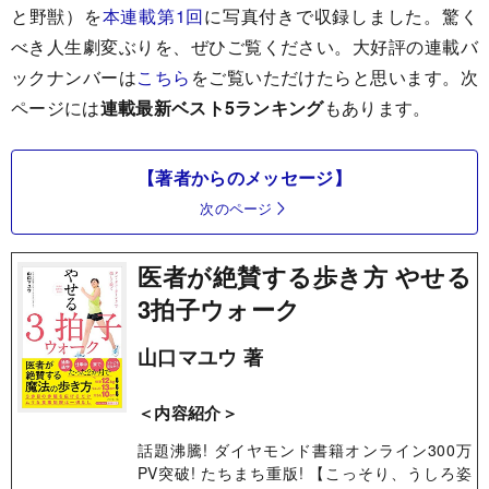
と野獣）を
本連載第1回
に写真付きで収録しました。驚く
べき人生劇変ぶりを、ぜひご覧ください。大好評の連載バ
ックナンバーは
こちら
をご覧いただけたらと思います。次
ページには
連載最新ベスト5ランキング
もあります。
【著者からのメッセージ】
次のページ
医者が絶賛する歩き方 やせる
3拍子ウォーク
山口マユウ 著
＜内容紹介＞
話題沸騰! ダイヤモンド書籍オンライン300万
PV突破! たちまち重版! 【こっそり、うしろ姿