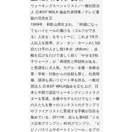
ウォーキングスペシャリスト／一般社団法
人 日本DF WALK 協会代表理事／テレビ通
販の完売女王
1969年、和歌山県生まれ。「90歳になっ
てもハイヒールの履ける（ゴルフができ
る）人生を」をモットーに、これまで6万
人以上を指導。タン・タン・ターン♪と3歩
目だけ手の人さし指1本分（約8cm）、歩
幅を広げるだけで楽しく続く「やせる3拍
子ウォーク」が「再現性と即効性がある」
と受講生に大人気。モデル・女優・各種企
業・学校・行政からの信頼も厚く、社員研
修、講演も高いリピート率を誇る。一般社
団法人 日本DF WALK協会を立ち上げ、日
本と中国で認定ウォーキングインストラク
ターを育成。女優やモデルだけでなく一般
の人たちを数々のコンテストのグランプリ
やファイナリストに育成する手腕が注目を
集めている。2011年、自らも第4回『ミセ
ス日本グランプリ』40代グランプリ。「ビ
ビノバスリムサポートインソール」をプロ