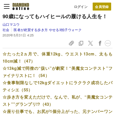
ログイン
90歳になっても
ハイヒールの
履ける人生を！
山口マユウ
社会
医者が絶賛する歩き方 やせる3拍子ウォーク
2020年5月31日 4:25
☆たった2ヵ月で、体重12kg、ウエスト13cm、太もも
10cm減！（47）
☆13kg減で同僚の“扱い”が劇変！“美魔女コンテスト”フ
ァイナリストに！（54）
☆食事制限なしで12kgダイエットにラクラク成功したパ
ティシエ（55）
☆歩き方を変えただけで、なんで、私が、“美魔女コンテ
スト””グランプリ!?（43）
☆座り仕事でも、お尻が1個分上がった、元ナンバーワン