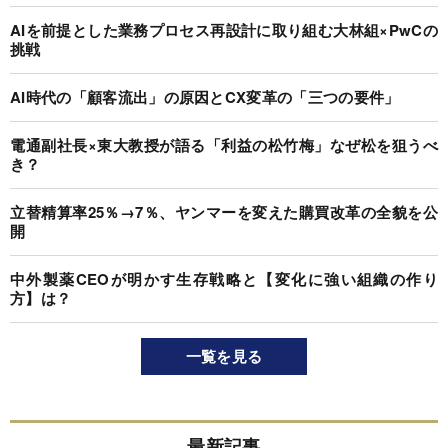
AIを前提とした業務プロセス再設計に取り組む大林組×PwCの
挑戦
AI時代の「顧客流出」の原因とCX変革の「三つの要件」
電通副社長×東大教授が語る「利益の松竹梅」なぜ松を狙うべ
き？
立替精算率25％→7％、ヤンマーを変えた購買改革の全貌を公
開
中外製薬CEOが明かす生存戦略と【変化に強い組織の作り
方】は？
一覧を見る
最新記事