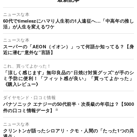
ニュースな本
60代でtimeleszにハマり人生初の1人遠征へ…「中高年の推し
活」が人生を変えるワケ
ニュースな本
スーパーの「AEON（イオン）」って何語か知ってる？【身
近に潜む“意外な”言語】
これ、買ってよかった！
「涼しく感じます」無印良品の“日焼け対策グッズ”が手のシ
ミ予防に便利！「フィット感が良い」「買ってよかった」
《購入レビュー》
ダイヤモンド・口コミ情報
パナソニック エナジーの50代前半・次長級の年収は？【5000
件の口コミ情報データ】
ニュースな本
クリントンが語ったシロアリ・クモ・人間の「たった1つの共
通点」