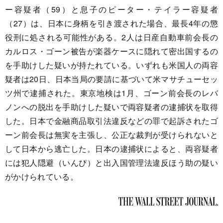
ー容疑者（59）と息子のピーター・テイラー容疑者
（27）は、日本に身柄を引き渡された場合、最長4年の懲
役刑に処される可能性がある。2人は日産自動車前会長の
カルロス・ゴーン被告が楽器ケースに隠れて密出国するの
を手助けした疑いが持たれている。いずれも米国人の両容
疑者は20日、日本当局の要請に基づいて米マサチューセッ
ツ州で逮捕された。東京地検は1月、ゴーン前会長のレバ
ノンへの脱出を手助けした疑いで両容疑者の逮捕状を取得
した。日本で金融商品取引法違反などの罪で起訴されたゴ
ーン前会長は無実を主張し、公正な裁判が受けられないと
して日本から逃亡した。日本の逮捕状によると、両容疑者
には犯人隠避（いんぴ）と出入国管理法違反ほう助の疑い
がかけられている。