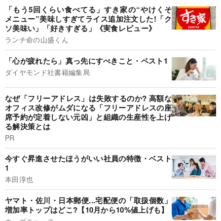
「もう5回くらい食べてる」すき家の“やけくそ
メニュー”美味しすぎてライス追加注文した!「ク
ソ美味い」「好きすぎる」《実食レビュー》
ランチ命の山盛くん
「心が疲れたら」真っ先にすべきこと・ベスト1
ダイヤモンド社書籍編集局
なぜ「フリーアドレス」は失敗するのか? 高額な
オフィス改修がムダになる「フリーアドレスの座
席予約が定着しない元凶」と組織の生産性を上げ
る解決策とは
PR
今すぐ昇進させたほうがいい社員の特徴・ベスト
1
本田淳也
ヤマト・佐川・日本郵便...宅配便の「取扱個数」
増加率トップはどこ?【10月から10%値上げも】
カーゴニュース