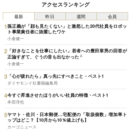
アクセスランキング
最新
昨日
週間
会員
孫正義が「顔も見たくない」と激怒した20代社員をロボッ
ト事業責任者に抜擢したワケ
小倉健一
「好きなことを仕事にしたい」若者への豊田章男の回答が
正論すぎて、ぐうの音も出なかった
小倉健一
「心が疲れたら」真っ先にすべきこと・ベスト1
ダイヤモンド社書籍編集局
今すぐ昇進させたほうがいい社員の特徴・ベスト1
本田淳也
ヤマト・佐川・日本郵便…宅配便の「取扱個数」増加率ト
ップはどこ？【10月から10％値上げも】
カーゴニュース