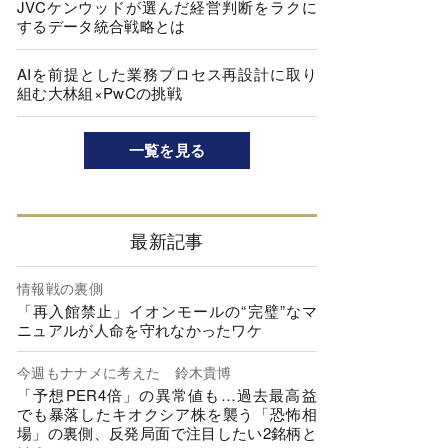
JVCケンウッドが選んだ経営判断をラクに
するデータ統合戦略とは
AIを前提とした業務プロセス再設計に取り
組む大林組×PwCの挑戦
一覧を見る
最新記事
情報戦の裏側
「再入館禁止」イオンモールの“完璧”なマ
ニュアルが人命を守れなかったワケ
今週もナナメに考えた 鈴木貴博
「予想PER4倍」の異常値も…過去最高益
でも暴落したキオクシア株を襲う「恐怖相
場」の裏側、反発局面で注目したい2銘柄と