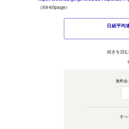
（59-60page）
日経平均
続きを読
無料会
すべ