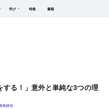
学び
特集
書籍
をする！」意外と単純な3つの理
表取締役