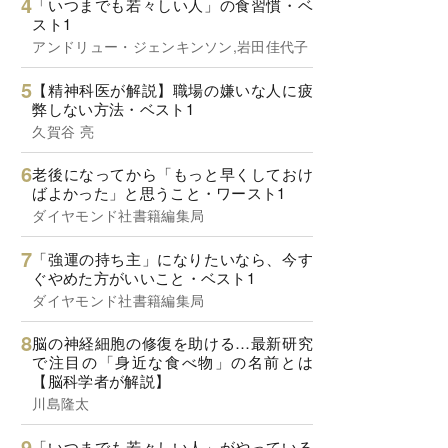
「いつまでも若々しい人」の食習慣・ベ
スト1
アンドリュー・ジェンキンソン,岩田佳代子
【精神科医が解説】職場の嫌いな人に疲
弊しない方法・ベスト1
久賀谷 亮
老後になってから「もっと早くしておけ
ばよかった」と思うこと・ワースト1
ダイヤモンド社書籍編集局
「強運の持ち主」になりたいなら、今す
ぐやめた方がいいこと・ベスト1
ダイヤモンド社書籍編集局
脳の神経細胞の修復を助ける…最新研究
で注目の「身近な食べ物」の名前とは
【脳科学者が解説】
川島隆太
「いつまでも若々しい人」がやっている