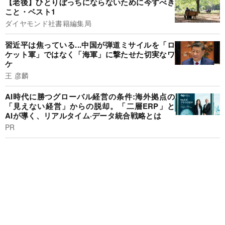
【老後】ひとりぼっちにならないために今すべき
こと・ベスト1
ダイヤモンド社書籍編集局
習近平は焦っている...中国が弾道ミサイルを「ロ
ケット軍」ではなく「海軍」に撃たせた切実なワ
ケ
王 彦麟
AI時代に勝つグローバル経営の条件:海外拠点の
「見えない経営」からの脱却。「二層ERP」と
AIが導く、リアルタイム·データ統合戦略とは
PR