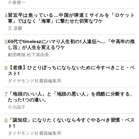
小倉健一
習近平は焦っている…中国が弾道ミサイルを「ロケット
軍」ではなく「海軍」に撃たせた切実なワケ
王 彦麟
60代でtimeleszにハマり人生初の1人遠征へ…「中高年の推
し活」が人生を変えるワケ
劇団雌猫,松下真由美
【老後】ひとりぼっちにならないために今すべきこと・ベ
スト1
ダイヤモンド社書籍編集局
「地頭のいい人」と「地頭の悪い人」を残酷に分断する、
たった1つの違い。
小川晶子
「認知症」になりたくないなら今すぐやるべき習慣・ベス
ト1
ダイヤモンド社書籍編集局