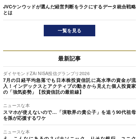
JVCケンウッドが選んだ経営判断をラクにするデータ統合戦略
とは
一覧を見る
最新記事
ダイヤモンドZAi NISA投信グランプリ2026
7月の日経平均急落でも日本株投資信託に高水準の資金が流
入！インデックスとアクティブの動きから見えた個人投資家
の「強気姿勢」【投資信託の最前線】
ニュースな本
スマホが使えないので…「演歌界の貴公子」を追う90代祖母
を孫が応援するワケ
ニュースな本
え、こんなにあるの？パナソニック、りそな銀行、ユニク