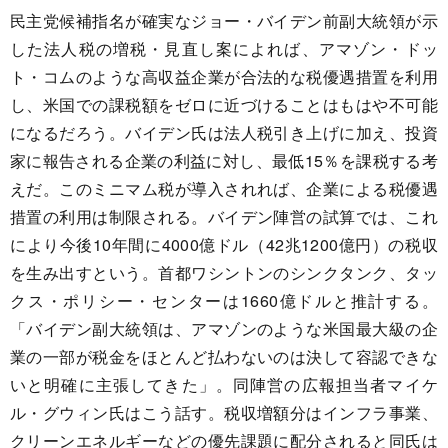
民主党候補指名が確実なジョー・バイデン前副大統領が示
した法人税の増税・見直し案によれば、アマゾン・ドッ
ト・コムのような高収益企業が合法的な税優遇措置を利用
し、米国での課税額をゼロに近づけることはもはや不可能
になるだろう。バイデン氏は法人税引き上げに加え、投資
家に報告される企業の利益に対し、最低15％を課税する考
えだ。このミニマム税が導入されれば、企業による税優遇
措置の利用は制限される。バイデン陣営の試算では、これ
により今後10年間に4000億ドル（42兆1200億円）の税収
を生み出すという。首都ワシントンのシンクタンク、タッ
クス・ポリシー・センターは1660億ドルと推計する。
「バイデン副大統領は、アマゾンのような米国最大級の企
業の一部が税金をほとんど払わないのは決して容認できな
いと明確に主張してきた」。同陣営の広報担当者マイケ
ル・グウィン氏はこう話す。税収増額分はインフラ事業、
クリーンエネルギーなどの優先課題に配分されると同氏は