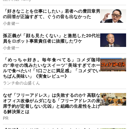
「好きなことを仕事にしたい」若者への豊田章男
の回答が正論すぎて、ぐうの音も出なかった
小倉健一
孫正義が「顔も見たくない」と激怒した20代社
員をロボット事業責任者に抜擢したワケ
小倉健一
「めっちゃ好き。毎年食べてる」コメダ珈琲
の“幸せの塊みたいなスイーツ”美味すぎてホー
ルで食べたい!「1口ごとに満足感」「コメダでい
ちばん美味い」《実食レビュー》
ランチ命の山盛くん
なぜ「フリーアドレス」は失敗するのか? 高額な
オフィス改修がムダになる「フリーアドレスの座
席予約が定着しない元凶」と組織の生産性を上げ
る解決策とは
PR