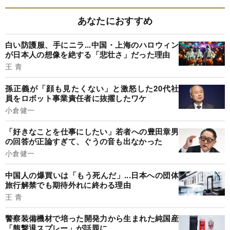
あなたにおすすめ
白い防護服、手にニラ...中国・上海のハロウィン
が日本人の想像を絶する「悲壮さ」だった理由
王 青
孫正義が「顔も見たくない」と激怒した20代社
員をロボット事業責任者に抜擢したワケ
小倉健一
「好きなことを仕事にしたい」若者への豊田章男
の回答が正論すぎて、ぐうの音も出なかった
小倉健一
中国人の爆買いは「もう死んだ」...日本への団体
旅行解禁でも期待外れに終わる理由
王 青
警察装備機材で培った開発力から生まれた純国産
「熊撃退スプレー」が話題に