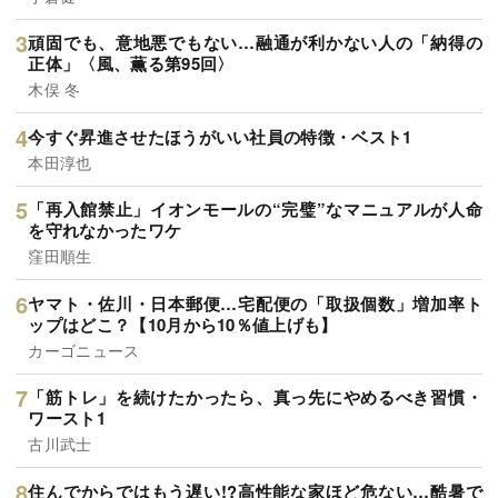
頑固でも、意地悪でもない…融通が利かない人の「納得の
正体」〈風、薫る第95回〉
木俣 冬
今すぐ昇進させたほうがいい社員の特徴・ベスト1
本田淳也
「再入館禁止」イオンモールの“完璧”なマニュアルが人命
を守れなかったワケ
窪田順生
ヤマト・佐川・日本郵便…宅配便の「取扱個数」増加率ト
ップはどこ？【10月から10％値上げも】
カーゴニュース
「筋トレ」を続けたかったら、真っ先にやめるべき習慣・
ワースト1
古川武士
住んでからではもう遅い!?高性能な家ほど危ない…酷暑で