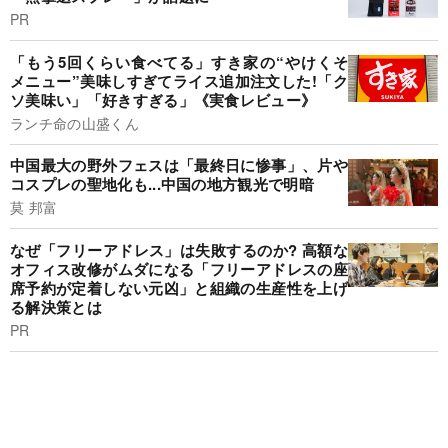
PR
「もう5回くらい食べてる」すき家の“やけくそ
メニュー”美味しすぎてライス追加注文した!「ク
ソ美味い」「好きすぎる」《実食レビュー》
ランチ命の山盛くん
中国最大の野外フェスは「最終日に惨事」、片や
コスプレの聖地化も...中国の地方観光で明暗
莫 邦富
なぜ「フリーアドレス」は失敗するのか? 高額な
オフィス改修がムダになる「フリーアドレスの座
席予約が定着しない元凶」と組織の生産性を上げ
る解決策とは
PR