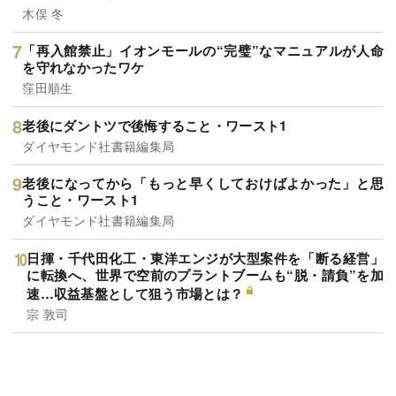
木俣 冬
「再入館禁止」イオンモールの“完璧”なマニュアルが人命
を守れなかったワケ
窪田順生
老後にダントツで後悔すること・ワースト1
ダイヤモンド社書籍編集局
老後になってから「もっと早くしておけばよかった」と思
うこと・ワースト1
ダイヤモンド社書籍編集局
日揮・千代田化工・東洋エンジが大型案件を「断る経営」
に転換へ、世界で空前のプラントブームも“脱・請負”を加
速…収益基盤として狙う市場とは？
宗 敦司