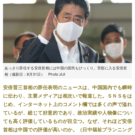
あっさり辞任する安倍首相には中国の国民もびっくり。官邸に入る安倍首
相（撮影日：8月31日） Photo:JIJI
安倍晋三首相の辞任表明のニュースは、中国国内でも瞬時
に伝わり、主要メディアは相次いで報道した。ＳＮＳをは
じめ、インターネット上のコメント欄では多くの声で溢れ
ているが、総じて好意的であり、政治実績や人物像につい
ても高く評価しているものが目立つ。なぜ、それほど安倍
首相は中国での評価が高いのか。（日中福祉プランニング