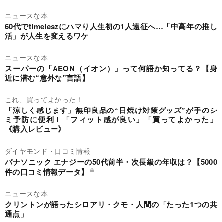
ニュースな本
60代でtimeleszにハマり人生初の1人遠征へ…「中高年の推し
活」が人生を変えるワケ
ニュースな本
スーパーの「AEON（イオン）」って何語か知ってる？【身
近に潜む“意外な”言語】
これ、買ってよかった！
「涼しく感じます」無印良品の“日焼け対策グッズ”が手のシ
ミ予防に便利！「フィット感が良い」「買ってよかった」
《購入レビュー》
ダイヤモンド・口コミ情報
パナソニック エナジーの50代前半・次長級の年収は？【5000
件の口コミ情報データ】
ニュースな本
クリントンが語ったシロアリ・クモ・人間の「たった1つの共
通点」