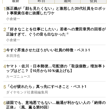
最新
昨日
週間
会員
孫正義が「顔も見たくない」と激怒した20代社員をロボッ
ト事業責任者に抜擢したワケ
小倉健一
「好きなことを仕事にしたい」若者への豊田章男の回答が
正論すぎて、ぐうの音も出なかった
小倉健一
今すぐ昇進させたほうがいい社員の特徴・ベスト1
本田淳也
ヤマト・佐川・日本郵便…宅配便の「取扱個数」増加率ト
ップはどこ？【10月から10％値上げも】
カーゴニュース
「心が疲れたら」真っ先にすべきこと・ベスト1
ダイヤモンド社書籍編集局
頑固でも、意地悪でもない…融通が利かない人の「納得の
正体」〈風、薫る第95回〉