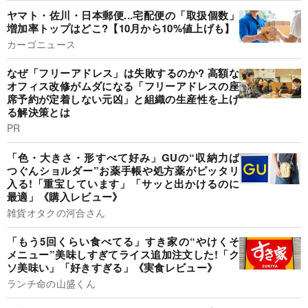
ヤマト・佐川・日本郵便...宅配便の「取扱個数」
増加率トップはどこ?【10月から10%値上げも】
カーゴニュース
なぜ「フリーアドレス」は失敗するのか? 高額な
オフィス改修がムダになる「フリーアドレスの座
席予約が定着しない元凶」と組織の生産性を上げ
る解決策とは
PR
「色・大きさ・形すべて好み」GUの“収納力ば
つぐんショルダー”お薬手帳や処方薬がピッタリ
入る!「重宝しています」「サッと出かけるのに
最適」《購入レビュー》
雑貨オタクの河合さん
「もう5回くらい食べてる」すき家の“やけくそ
メニュー”美味しすぎてライス追加注文した!「ク
ソ美味い」「好きすぎる」《実食レビュー》
ランチ命の山盛くん