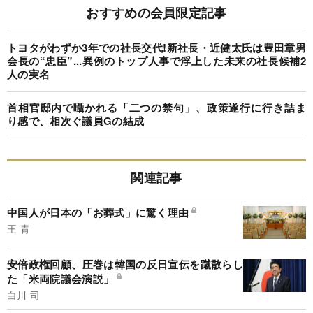
おすすめの会員限定記事
トヨタがわずか3年での社長交代!新社長・近健太氏は豊田章男
会長の“忠臣”...異例のトップ人事で浮上した未来の社長候補2
人の実名
首相官邸内で囁かれる「二つの禁句」、政策遂行に行き詰ま
り感で、相次ぐ議員Gの結成
関連記事
中国人が日本の「お葬式」に驚く理由
王 青
安倍政権回顧、圧巻は韓国の反日宣伝を蹴散らし
た「米両院議会演説」
白川 司