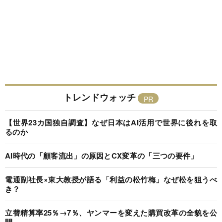
トレンドウォッチ
【世界23カ国独自調査】なぜ日本はAI活用で世界に後れを取
るのか
AI時代の「顧客流出」の原因とCX変革の「三つの要件」
電通副社長×東大教授が語る「利益の松竹梅」なぜ松を狙うべ
き？
立替精算率25％→7％、ヤンマーを変えた購買改革の全貌を公