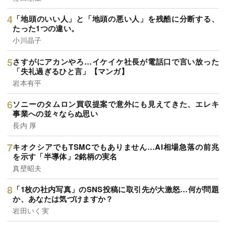
「地頭のいい人」と「地頭の悪い人」を残酷に分断する、
たった1つの違い。
小川晶子
さすがにアカンやろ…イケイケ社長が電話口で言い放った
「失礼過ぎるひと言」【マンガ】
岩本有平
ソニーのタムロン買収提案で意外にも見えてきた、エレキ
事業への並々ならぬ思い
長内 厚
キオクシアでもTSMCでもありません…AI相場急落の前兆
を示す「半導体」2銘柄の実名
真壁昭夫
「1枚の社内写真」のSNS投稿に取引先が大激怒…何が問題
か、あなたは気づけますか？
岩田いく実