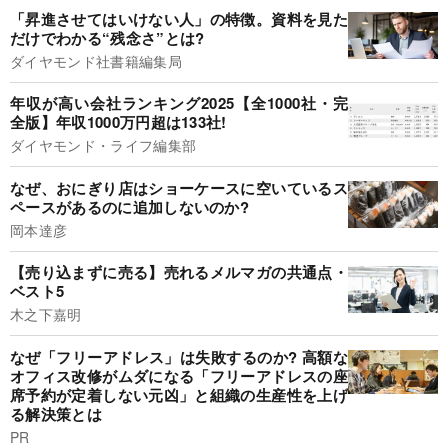
「昇進させてはいけない人」の特徴。資料を見た
だけでわかる“残念さ”とは?
ダイヤモンド社書籍編集局
年収が高い会社ランキング2025【全1000社・完
全版】年収1000万円超は133社!
ダイヤモンド・ライフ編集部
なぜ、おにぎり店はショーケースに空いているス
ペースがあるのに追加しないのか?
岡本達彦
【売り込まずに売る】売れるメルマガの共通点・
ベスト5
木之下嘉明
なぜ「フリーアドレス」は失敗するのか? 高額な
オフィス改修がムダになる「フリーアドレスの座
席予約が定着しない元凶」と組織の生産性を上げ
る解決策とは
PR