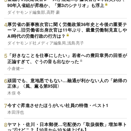
90年入省組が昇格か、「第3のシナリオ」も浮上
ダイヤモンド編集部,高野 豪
厚労省の新事務次官に聞く労働政策36年史と今後の重要テ
ーマ…旧労働省出身次官は11年ぶり、裁量労働制見直しや
AI時代の労働行政の行方は？
ダイヤモンド社メディア編集局,浅島亮子
「好きなことを仕事にしたい」若者への豊田章男の回答が
正論すぎて、ぐうの音も出なかった
小倉健一
頑固でも、意地悪でもない…融通が利かない人の「納得の
正体」〈風、薫る第95回〉
木俣 冬
今すぐ昇進させたほうがいい社員の特徴・ベスト1
本田淳也
ヤマト・佐川・日本郵便…宅配便の「取扱個数」増加率ト
ップはどこ？【10月から10％値上げも】