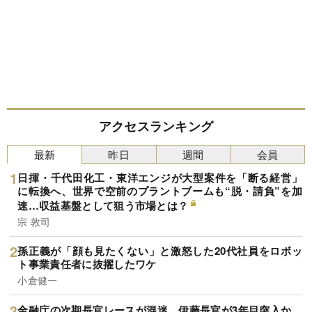
アクセスランキング
最新
昨日
週間
会員
日揮・千代田化工・東洋エンジが大型案件を「断る経営」
に転換へ、世界で空前のプラントブームも“脱・請負”を加
速…収益基盤として狙う市場とは？
宗 敦司
孫正義が「顔も見たくない」と激怒した20代社員をロボッ
ト事業責任者に抜擢したワケ
小倉健一
金融庁の次期長官レースが混迷…伊藤長官が3年目突入か、