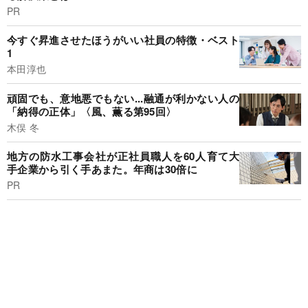
PR
今すぐ昇進させたほうがいい社員の特徴・ベスト
1
本田淳也
頑固でも、意地悪でもない...融通が利かない人の
「納得の正体」〈風、薫る第95回〉
木俣 冬
地方の防水工事会社が正社員職人を60人育て大
手企業から引く手あまた。年商は30倍に
PR