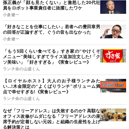
孫正義が「顔も見たくない」と激怒した20代社
員をロボット事業責任者に抜擢したワケ
小倉健一
「好きなことを仕事にしたい」若者への豊田章男
の回答が正論すぎて、ぐうの音も出なかった
小倉健一
「もう5回くらい食べてる」すき家の“やけくそ
メニュー”美味しすぎてライス追加注文した!「ク
ソ美味い」「好きすぎる」《実食レビュー》
ランチ命の山盛くん
【ロイヤルホスト】大人のお子様ランチみた
い...!木金限定の“よくばりランチ”ボリューム満
点で幸せすぎる!《実食レビュー》
ランチ命の山盛くん
なぜ「フリーアドレス」は失敗するのか? 高額な
オフィス改修がムダになる「フリーアドレスの座
席予約が定着しない元凶」と組織の生産性を上げ
る解決策とは