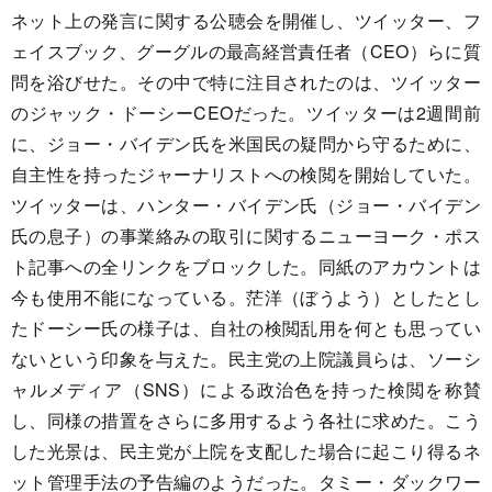
ネット上の発言に関する公聴会を開催し、ツイッター、フ
ェイスブック、グーグルの最高経営責任者（CEO）らに質
問を浴びせた。その中で特に注目されたのは、ツイッター
のジャック・ドーシーCEOだった。ツイッターは2週間前
に、ジョー・バイデン氏を米国民の疑問から守るために、
自主性を持ったジャーナリストへの検閲を開始していた。
ツイッターは、ハンター・バイデン氏（ジョー・バイデン
氏の息子）の事業絡みの取引に関するニューヨーク・ポス
ト記事への全リンクをブロックした。同紙のアカウントは
今も使用不能になっている。茫洋（ぼうよう）としたとし
たドーシー氏の様子は、自社の検閲乱用を何とも思ってい
ないという印象を与えた。民主党の上院議員らは、ソーシ
ャルメディア（SNS）による政治色を持った検閲を称賛
し、同様の措置をさらに多用するよう各社に求めた。こう
した光景は、民主党が上院を支配した場合に起こり得るネ
ット管理手法の予告編のようだった。タミー・ダックワー