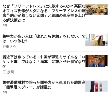
なぜ「フリーアドレス」は失敗するのか? 高額な
オフィス改修がムダになる「フリーアドレスの座
席予約が定着しない元凶」と組織の生産性を上げ
る解決策とは
PR
集中力が高い人は「疲れたら休憩」をしない。で
は、いつ休む?
戸田大介
習近平は焦っている...中国が弾道ミサイルを「ロ
ケット軍」ではなく「海軍」に撃たせた切実なワ
ケ
王 彦麟
警察装備機材で培った開発力から生まれた純国産
「熊撃退スプレー」が話題に
PR