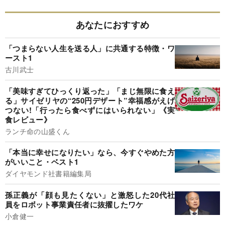
あなたにおすすめ
「つまらない人生を送る人」に共通する特徴・ワ
ースト1
古川武士
「美味すぎてひっくり返った」「まじ無限に食え
る」サイゼリヤの“250円デザート”幸福感がえげ
つない!「行ったら食べずにはいられない」《実
食レビュー》
ランチ命の山盛くん
「本当に幸せになりたい」なら、今すぐやめた方
がいいこと・ベスト1
ダイヤモンド社書籍編集局
孫正義が「顔も見たくない」と激怒した20代社
員をロボット事業責任者に抜擢したワケ
小倉健一