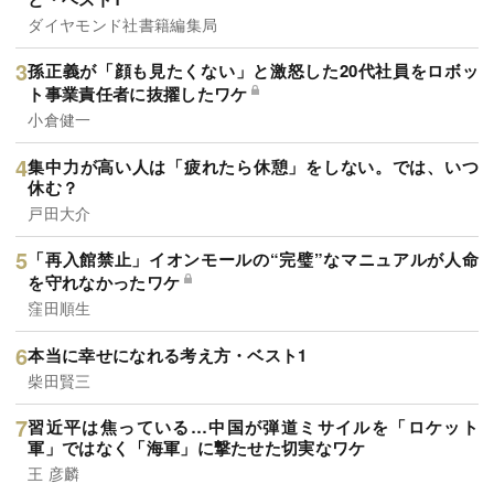
ダイヤモンド社書籍編集局
孫正義が「顔も見たくない」と激怒した20代社員をロボッ
ト事業責任者に抜擢したワケ
小倉健一
集中力が高い人は「疲れたら休憩」をしない。では、いつ
休む？
戸田大介
「再入館禁止」イオンモールの“完璧”なマニュアルが人命
を守れなかったワケ
窪田順生
本当に幸せになれる考え方・ベスト1
柴田賢三
習近平は焦っている…中国が弾道ミサイルを「ロケット
軍」ではなく「海軍」に撃たせた切実なワケ
王 彦麟