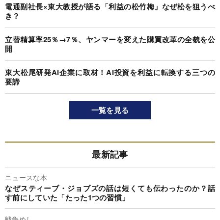
電通副社長×東大教授が語る「利益の松竹梅」なぜ松を狙うべ
き？
立替精算率25％→7％、ヤンマーを変えた購買改革の全貌を公
開
東大松尾研発AI企業に取材！AI投資を利益に転換する三つの
要諦
一覧を見る
最新記事
ニュースな本
なぜスティーブ・ジョブズの話は短くても伝わったのか？話
す前にしていた「たった1つの習慣」
戦争めし