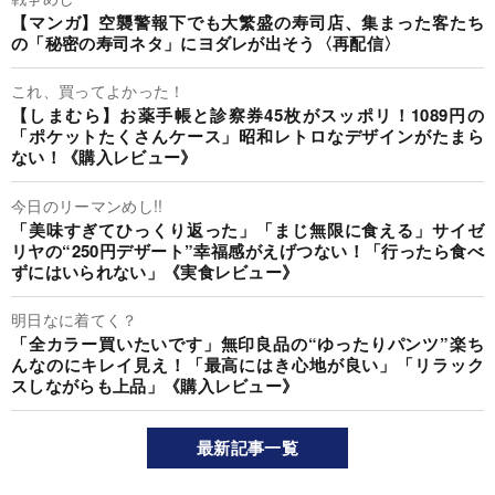
【マンガ】空襲警報下でも大繁盛の寿司店、集まった客たち
の「秘密の寿司ネタ」にヨダレが出そう〈再配信〉
これ、買ってよかった！
【しまむら】お薬手帳と診察券45枚がスッポリ！1089円の
「ポケットたくさんケース」昭和レトロなデザインがたまら
ない！《購入レビュー》
今日のリーマンめし!!
「美味すぎてひっくり返った」「まじ無限に食える」サイゼ
リヤの“250円デザート”幸福感がえげつない！「行ったら食べ
ずにはいられない」《実食レビュー》
明日なに着てく？
「全カラー買いたいです」無印良品の“ゆったりパンツ”楽ち
んなのにキレイ見え！「最高にはき心地が良い」「リラック
スしながらも上品」《購入レビュー》
最新記事一覧