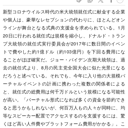
新型コロナウイルス時代の米大統領就任式に献金する企業
や個人は、豪華なレセプションの代わりに、ほとんどオン
ラインが舞台となる式典の支援金を求められている。1月
20日に行われる就任式は規模を縮小し、ドナルド・トラン
プ大統領の就任式実行委員会が2017年に数日間のイベン
トで費やした約1億ドル（約103億円）を下回る費用にな
ることがほぼ確実だ。ジョー・バイデン次期大統領は、過
去の就任式より、8月の民主党全国大会に似た光景になる
だろうと述べている。それでも、今年に入り他の大規模バ
ーチャルイベントの計画に携わった複数の関係者による
と、就任式の総費用は何千万ドルという規模になる可能性
が高い。「バーチャル形式になれば多くの資金を節約でき
ると思うかもしれないが、何百万人もの人々が同時に、均
等なスピーカー配置でアクセスするのを支援するには、驚
くほど高い人件費やプラットフォーム費用がかかる」。こ