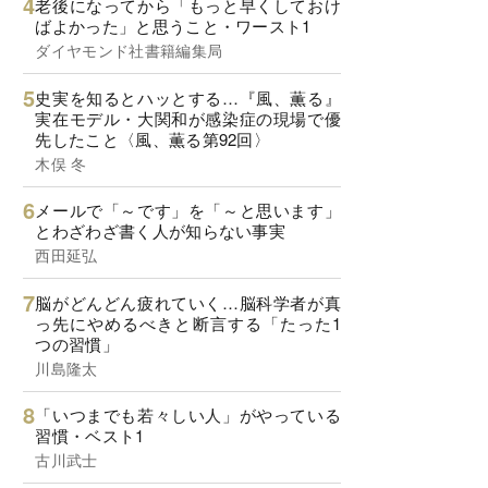
老後になってから「もっと早くしておけ
ばよかった」と思うこと・ワースト1
ダイヤモンド社書籍編集局
史実を知るとハッとする…『風、薫る』
実在モデル・大関和が感染症の現場で優
先したこと〈風、薫る第92回〉
木俣 冬
メールで「～です」を「～と思います」
とわざわざ書く人が知らない事実
西田延弘
脳がどんどん疲れていく…脳科学者が真
っ先にやめるべきと断言する「たった1
つの習慣」
川島隆太
「いつまでも若々しい人」がやっている
習慣・ベスト1
古川武士