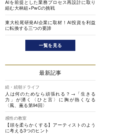
AIを前提とした業務プロセス再設計に取り
組む大林組×PwCの挑戦
東大松尾研発AI企業に取材！AI投資を利益
に転換する三つの要諦
一覧を見る
最新記事
続・続朝ドライフ
人は何のためなら頑張れる？→「生きる
力」が湧く〈ひと言〉に胸が熱くなる
〈風、薫る第94回〉
感性の教室
【頭を柔らかくする】アーティストのよう
に考える3つのヒント