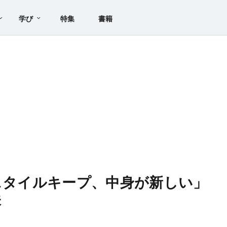
学び
特集
書籍
「スタイルキープ、中身が新しい」
味