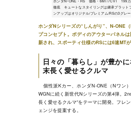
ホンダNｰONE・RS 価格・6MT/7CVT 1
徹底 キュートなスタイリングは継承プラット
ンアップはオリジナル/プレミアム/RSの3グレード構成 P
ホンダNシリーズの“しんがり”、N-ON
プコンセプト。ボディのアウターパネルは
新され、スポーティ仕様のRSには6速MT
日々の「暮らし」が豊かに
末長く愛せるクルマ
個性派Kカー、ホンダN-ONE（Nワン）が
WGNに続く新世代Nシリーズの第4弾。2
長く愛せるクルマ”をテーマに開発。フレ
ェンジを提案する。