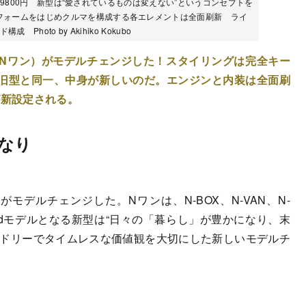
99万9800円 新型は“愛されているものは変えない”というコンセプトを
フォームをはじめクルマを構成する各エレメントは全面刷新 ライ
hoto by Akihiko Kokubo
E（Nワン）がモデルチェンジした！スタイリングは完全キー
旧型と同一、中身が新しいのだ。エンジンと内装は全面刷
が新設定される。
なり
モデルチェンジした。Nワンは、N-BOX、N-VAN、N-
ndモデルとなる新型は“日々の「暮らし」が豊かになり、末
ンドリーでタイムレスな価値観を大切にした新しいモデルチ