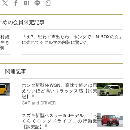
すめの会員限定記事
野村総
「え?」思わず声出たわ...ホンダで「N-BOXの次」
、生き
に売れてるクルマの内装に驚いた
剖
関連記事
ホンダ新型N-WGN、高速で軽とは思
えないほど高いリラックス感【試乗
記】
CAR and DRIVER
スズキ新型ハスラー2ndモデル、「ら
くらくロングドライブ」の行動派
【試乗記】