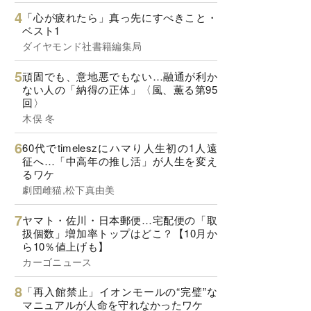
「心が疲れたら」真っ先にすべきこと・
ベスト1
ダイヤモンド社書籍編集局
頑固でも、意地悪でもない…融通が利か
ない人の「納得の正体」〈風、薫る第95
回〉
木俣 冬
60代でtimeleszにハマり人生初の1人遠
征へ…「中高年の推し活」が人生を変え
るワケ
劇団雌猫,松下真由美
ヤマト・佐川・日本郵便…宅配便の「取
扱個数」増加率トップはどこ？【10月か
ら10％値上げも】
カーゴニュース
「再入館禁止」イオンモールの“完璧”な
マニュアルが人命を守れなかったワケ