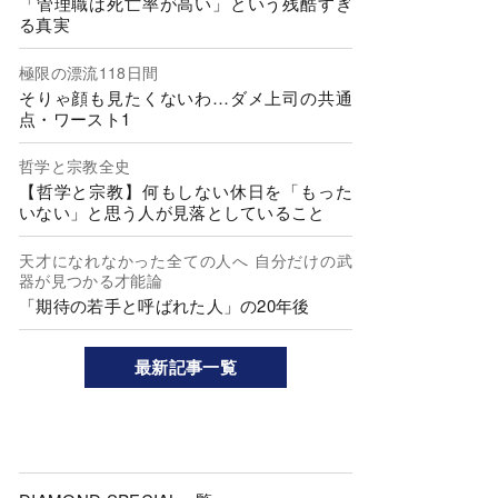
「管理職は死亡率が高い」という残酷すぎ
る真実
極限の漂流118日間
そりゃ顔も見たくないわ…ダメ上司の共通
点・ワースト1
哲学と宗教全史
【哲学と宗教】何もしない休日を「もった
いない」と思う人が見落としていること
天才になれなかった全ての人へ 自分だけの武
器が見つかる才能論
「期待の若手と呼ばれた人」の20年後
最新記事一覧