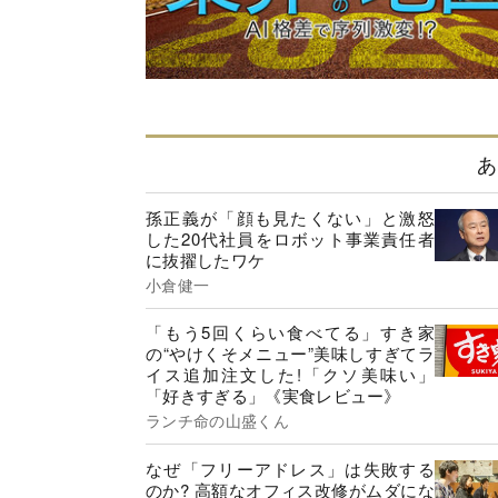
あ
孫正義が「顔も見たくない」と激怒
した20代社員をロボット事業責任者
に抜擢したワケ
小倉健一
「もう5回くらい食べてる」すき家
の“やけくそメニュー”美味しすぎてラ
イス追加注文した!「クソ美味い」
「好きすぎる」《実食レビュー》
ランチ命の山盛くん
なぜ「フリーアドレス」は失敗する
のか? 高額なオフィス改修がムダにな