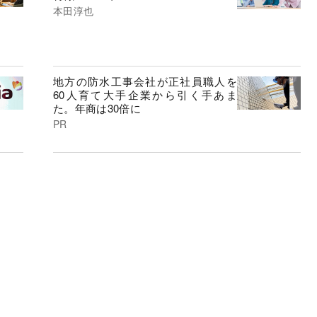
本田淳也
地方の防水工事会社が正社員職人を
60人育て大手企業から引く手あま
た。年商は30倍に
PR