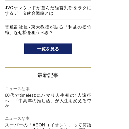
JVCケンウッドが選んだ経営判断をラクに
するデータ統合戦略とは
電通副社長×東大教授が語る「利益の松竹
梅」なぜ松を狙うべき？
一覧を見る
最新記事
ニュースな本
60代でtimeleszにハマり人生初の1人遠征
へ…「中高年の推し活」が人生を変えるワ
ケ
ニュースな本
スーパーの「AEON（イオン）」って何語