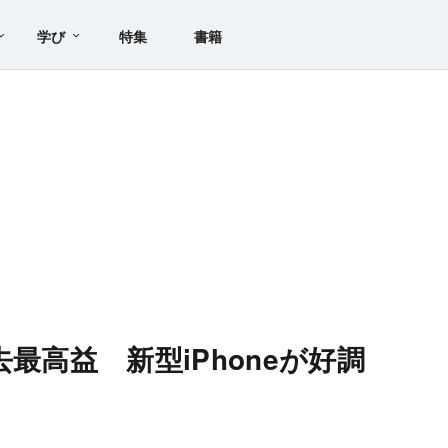
学び
特集
書籍
最高益 新型iPhoneが好調