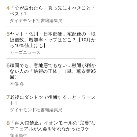
「心が疲れたら」真っ先にすべきこと・
ベスト1
ダイヤモンド社書籍編集局
ヤマト・佐川・日本郵便…宅配便の「取
扱個数」増加率トップはどこ？【10月か
ら10％値上げも】
カーゴニュース
頑固でも、意地悪でもない…融通が利か
ない人の「納得の正体」〈風、薫る第95
回〉
木俣 冬
老後にダントツで後悔すること・ワース
ト1
ダイヤモンド社書籍編集局
「再入館禁止」イオンモールの“完璧”な
マニュアルが人命を守れなかったワケ
窪田順生