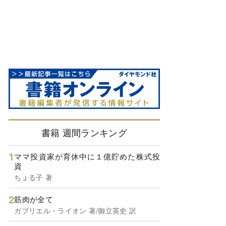
書籍 週間ランキング
ママ投資家が育休中に１億貯めた株式投
資
ちょる子 著
筋肉が全て
ガブリエル・ライオン 著/御立英史 訳