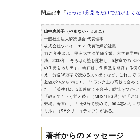
関連記事「
たった1分見るだけで頭がよく
山中恵美子（やまなか・えみこ）
一般社団法人瞬読協会 代表理事
株式会社ワイイーエス 代表取締役社長
1971年生まれ、甲南大学法学部卒業。大学在学
務。2003年、そろばん塾を開校し、5教室でのべ2
の生徒を送り出す。現在は、学習塾を経営する傍
え、分速38万字で読める人を出すなど、これまで
差値が49から64に！」「1ランク上の高校に合格
た」「英検1級、2回連続で不合格。瞬読をつか
「教えてもらう前と後」（MBS/TBS系）や「お
登場。著書に、『1冊3分で読めて、99%忘れない読
リル』（SBクリエイティブ）がある。
著者からのメッセージ