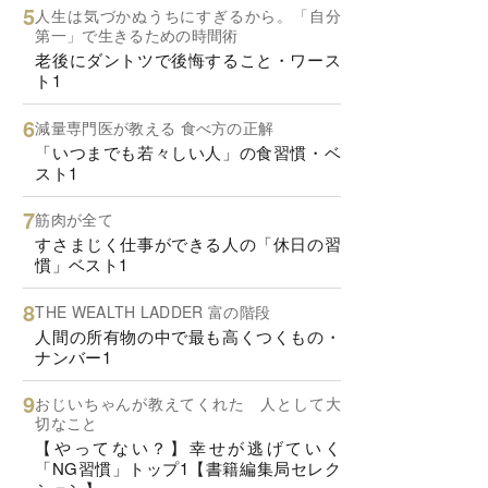
人生は気づかぬうちにすぎるから。「自分
第一」で生きるための時間術
老後にダントツで後悔すること・ワース
ト1
減量専門医が教える 食べ方の正解
「いつまでも若々しい人」の食習慣・ベ
スト1
筋肉が全て
すさまじく仕事ができる人の「休日の習
慣」ベスト1
THE WEALTH LADDER 富の階段
人間の所有物の中で最も高くつくもの・
ナンバー1
おじいちゃんが教えてくれた 人として大
切なこと
【やってない？】幸せが逃げていく
「NG習慣」トップ1【書籍編集局セレク