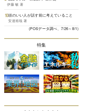
伊藤 敏 著
頭のいい人が話す前に考えていること
安達裕哉 著
(POSデータ調べ、7/26～8/1)
特集