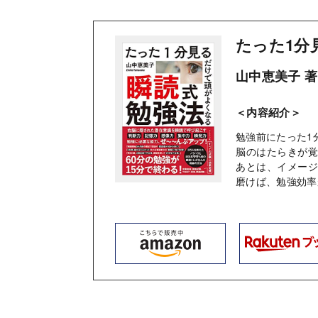
たった1分
山中恵美子 著
＜内容紹介＞
勉強前にたった1
脳のはたらきが
あとは、イメー
磨けば、勉強効率