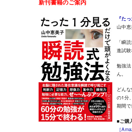
新刊書籍のご案内
『たっ
山中恵
「瞬読
進試験
勉強法
ん。
どんな
の1分
期間で
■ご購
［Amaz