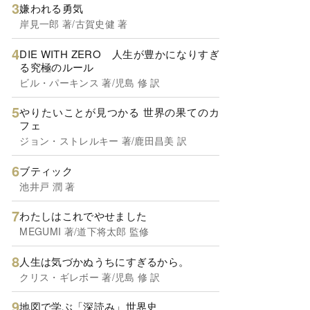
嫌われる勇気
岸見一郎 著/古賀史健 著
DIE WITH ZERO 人生が豊かになりすぎ
る究極のルール
ビル・パーキンス 著/児島 修 訳
やりたいことが見つかる 世界の果てのカ
フェ
ジョン・ストレルキー 著/鹿田昌美 訳
ブティック
池井戸 潤 著
わたしはこれでやせました
MEGUMI 著/道下将太郎 監修
人生は気づかぬうちにすぎるから。
クリス・ギレボー 著/児島 修 訳
地図で学ぶ「深読み」世界史