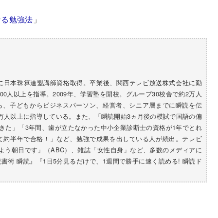
なる勉強法
」
中に日本珠算連盟講師資格取得。卒業後、関西テレビ放送株式会社に勤
000人以上を指導。2009年、学習塾を開校。グループ30校舎で約2万人
ら、子どもからビジネスパーソン、経営者、シニア層までに瞬読を伝
1万人以上に指導している。また、「瞬読開始3ヵ月後の模試で国語の偏
できた」「3年間、歯が立たなかった中小企業診断士の資格が1年でとれ
って約半年で合格！」など、勉強で成果を出している人が続出。テレビ
はよう朝日です」（ABC）、雑誌「女性自身」など、多数のメディアに
書術 瞬読』『1日5分見るだけで、1週間で勝手に速く読める! 瞬読ド