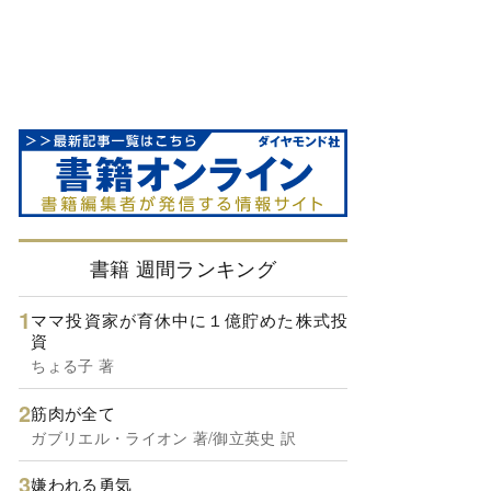
書籍 週間ランキング
ママ投資家が育休中に１億貯めた株式投
資
ちょる子 著
筋肉が全て
ガブリエル・ライオン 著/御立英史 訳
嫌われる勇気