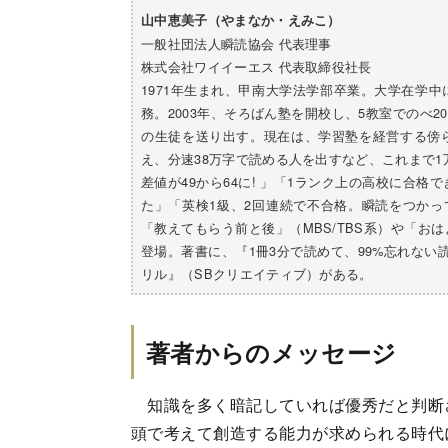
山中恵美子（やまなか・えみこ）
一般社団法人瞬読協会 代表理事
株式会社ワイイーエス 代表取締役社長
1971年生まれ、甲南大学法学部卒業。大学在学
務。2003年、そろばん塾を開校し、5教室でのべ2
の生徒を送り出す。現在は、学習塾を経営する傍
え、分速38万字で読める人を出すなど、これまで
差値が49から64に! 」「1ランク上の高校に合
た」「英検1級、2回連続で不合格。瞬読をつかっ
「教えてもらう前と後」（MBS/TBS系）や「お
登場。著書に、『1冊3分で読めて、99%忘れない読
リル』（SBクリエイティブ）がある。
著者からのメッセージ
知識を多く暗記していれば優秀だと判断
頭で考えて創造する能力が求められる時代