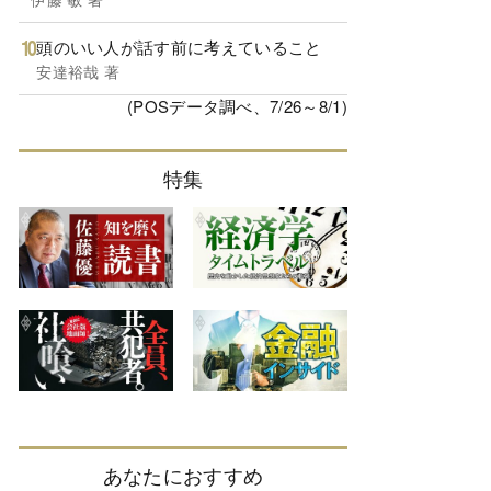
頭のいい人が話す前に考えていること
安達裕哉 著
(POSデータ調べ、7/26～8/1)
特集
あなたにおすすめ