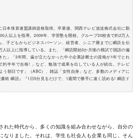
中に日本珠算連盟講師資格取得。卒業後、関西テレビ放送株式会社に勤
000人以上を指導。2009年、学習塾を開校。グループ30校舎で約2万人
ら、子どもからビジネスパーソン、経営者、シニア層までに瞬読を伝
1万人以上に指導している。また、「瞬読開始3か月後の模試で国語の偏
格できた」「3年間、歯が立たなかった中小企業診断士の資格が1年でとれ
て約半年で合格! 」など、勉強で成果を出している人が続出。テレビ
はよう朝日です」（ABC）、雑誌「女性自身」など、多数のメディアに
書術 瞬読』『1日5分見るだけで、1週間で勝手に速く読める! 瞬読ド
された時代から、多くの知識を組み合わせながら、自分の
になりました。それは、学生も社会人も企業も同じ。そん