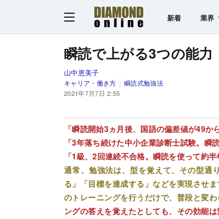
新着
業界
瞬読で上がる3つの能力
山中恵美子
キャリア・働き方
瞬読式勉強法
2021年7月7日 2:55
「瞬読開始3ヵ月後、国語の偏差値が49から
「3年落ち続けた中小企業診断士試験。瞬
「1級、2回連続不合格。瞬読を使って約半
通常、勉強法は、型を覚えて、その型通
る」「目標を達成する」などを実現させま
のトレーニングを行うだけで、普段と変わ
ングの答えを覚えたとしても、その効能は