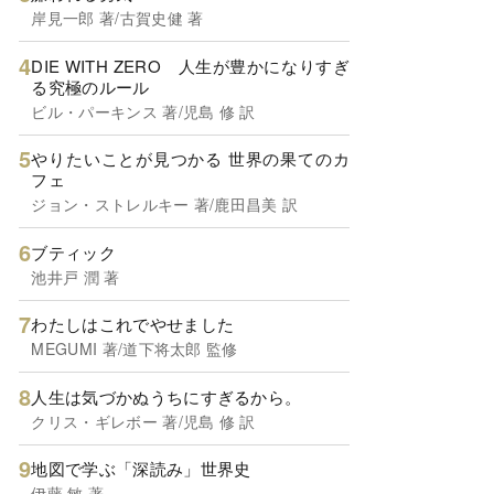
岸見一郎 著/古賀史健 著
DIE WITH ZERO 人生が豊かになりすぎ
る究極のルール
ビル・パーキンス 著/児島 修 訳
やりたいことが見つかる 世界の果てのカ
フェ
ジョン・ストレルキー 著/鹿田昌美 訳
ブティック
池井戸 潤 著
わたしはこれでやせました
MEGUMI 著/道下将太郎 監修
人生は気づかぬうちにすぎるから。
クリス・ギレボー 著/児島 修 訳
地図で学ぶ「深読み」世界史
伊藤 敏 著