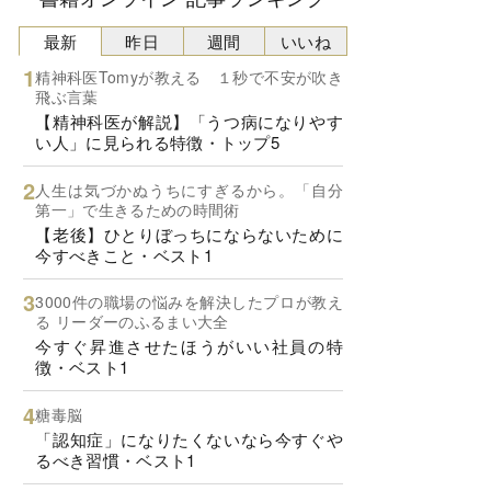
最新
昨日
週間
いいね
精神科医Tomyが教える １秒で不安が吹き
飛ぶ言葉
【精神科医が解説】「うつ病になりやす
い人」に見られる特徴・トップ5
人生は気づかぬうちにすぎるから。「自分
第一」で生きるための時間術
【老後】ひとりぼっちにならないために
今すべきこと・ベスト1
3000件の職場の悩みを解決したプロが教え
る リーダーのふるまい大全
今すぐ昇進させたほうがいい社員の特
徴・ベスト1
糖毒脳
「認知症」になりたくないなら今すぐや
るべき習慣・ベスト1