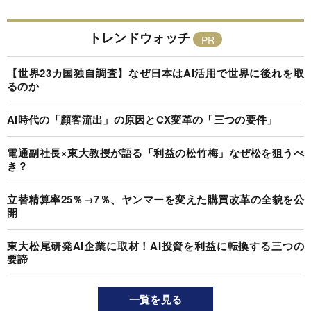
トレンドウォッチ
【世界23カ国独自調査】なぜ日本はAI活用で世界に後れを取
るのか
AI時代の「顧客流出」の原因とCX変革の「三つの要件」
電通副社長×東大教授が語る「利益の松竹梅」なぜ松を狙うべ
き？
立替精算率25％→7％、ヤンマーを変えた購買改革の全貌を公
開
東大松尾研発AI企業に取材！AI投資を利益に転換する三つの
要諦
一覧を見る