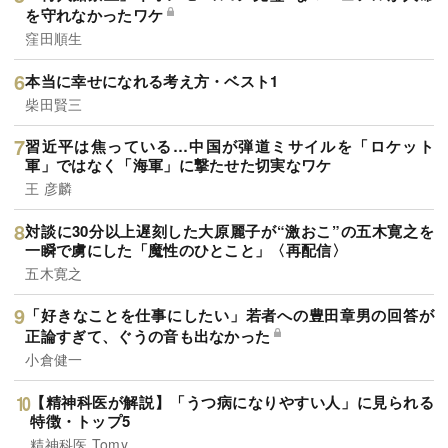
を守れなかったワケ
窪田順生
本当に幸せになれる考え方・ベスト1
柴田賢三
習近平は焦っている…中国が弾道ミサイルを「ロケット
軍」ではなく「海軍」に撃たせた切実なワケ
王 彦麟
対談に30分以上遅刻した大原麗子が“激おこ”の五木寛之を
一瞬で虜にした「魔性のひとこと」〈再配信〉
五木寛之
「好きなことを仕事にしたい」若者への豊田章男の回答が
正論すぎて、ぐうの音も出なかった
小倉健一
【精神科医が解説】「うつ病になりやすい人」に見られる
特徴・トップ5
精神科医 Tomy