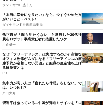
ランチ命の山盛くん
「本当に幸せになりたい」なら、今すぐやめた方
がいいこと・ベスト1
ダイヤモンド社書籍編集局
孫正義が「顔も見たくない」と激怒した20代社
員をロボット事業責任者に抜擢したワケ
小倉健一
なぜ「フリーアドレス」は失敗するのか? 高額な
オフィス改修がムダになる「フリーアドレスの座
席予約が定着しない元凶」と組織の生産性を上げ
る解決策とは
PR
集中力が高い人は「疲れたら休憩」をしない。で
は、いつ休む?
戸田大介
習近平は焦っている...中国が弾道ミサイルを「ロ