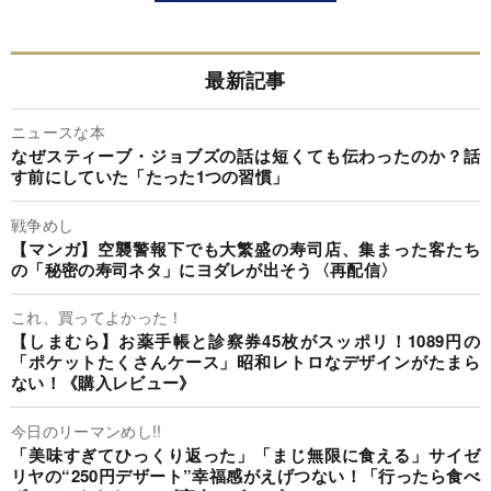
最新記事
ニュースな本
なぜスティーブ・ジョブズの話は短くても伝わったのか？話
す前にしていた「たった1つの習慣」
戦争めし
【マンガ】空襲警報下でも大繁盛の寿司店、集まった客たち
の「秘密の寿司ネタ」にヨダレが出そう〈再配信〉
これ、買ってよかった！
【しまむら】お薬手帳と診察券45枚がスッポリ！1089円の
「ポケットたくさんケース」昭和レトロなデザインがたまら
ない！《購入レビュー》
今日のリーマンめし!!
「美味すぎてひっくり返った」「まじ無限に食える」サイゼ
リヤの“250円デザート”幸福感がえげつない！「行ったら食べ