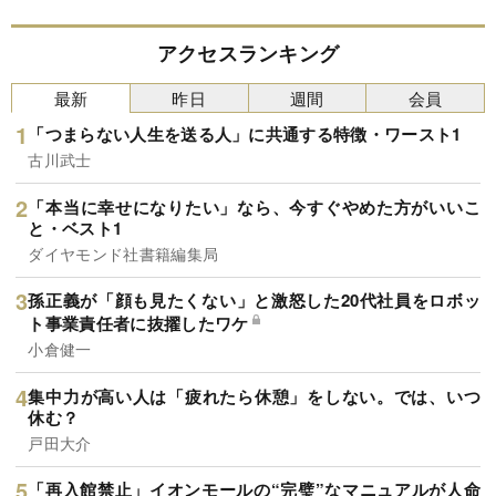
アクセスランキング
最新
昨日
週間
会員
「つまらない人生を送る人」に共通する特徴・ワースト1
古川武士
「本当に幸せになりたい」なら、今すぐやめた方がいいこ
と・ベスト1
ダイヤモンド社書籍編集局
孫正義が「顔も見たくない」と激怒した20代社員をロボッ
ト事業責任者に抜擢したワケ
小倉健一
集中力が高い人は「疲れたら休憩」をしない。では、いつ
休む？
戸田大介
「再入館禁止」イオンモールの“完璧”なマニュアルが人命