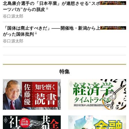
北島康介選手の「日本卒業」が連想させる“スポ
ーツバカ”からの脱皮
谷口源太郎
「国体は廃止すべきだ」――開催地・新潟から上
がった国体批判
谷口源太郎
特集