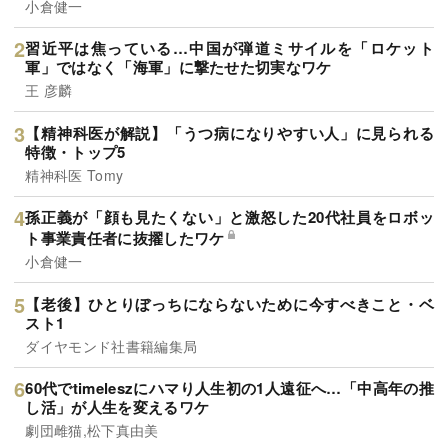
小倉健一
習近平は焦っている…中国が弾道ミサイルを「ロケット
軍」ではなく「海軍」に撃たせた切実なワケ
王 彦麟
【精神科医が解説】「うつ病になりやすい人」に見られる
特徴・トップ5
精神科医 Tomy
孫正義が「顔も見たくない」と激怒した20代社員をロボッ
ト事業責任者に抜擢したワケ
小倉健一
【老後】ひとりぼっちにならないために今すべきこと・ベ
スト1
ダイヤモンド社書籍編集局
60代でtimeleszにハマり人生初の1人遠征へ…「中高年の推
し活」が人生を変えるワケ
劇団雌猫,松下真由美