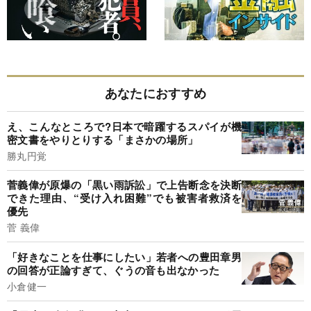
あなたにおすすめ
え、こんなところで?日本で暗躍するスパイが機
密文書をやりとりする「まさかの場所」
勝丸円覚
菅義偉が原爆の「黒い雨訴訟」で上告断念を決断
できた理由、“受け入れ困難”でも被害者救済を
優先
菅 義偉
「好きなことを仕事にしたい」若者への豊田章男
の回答が正論すぎて、ぐうの音も出なかった
小倉健一