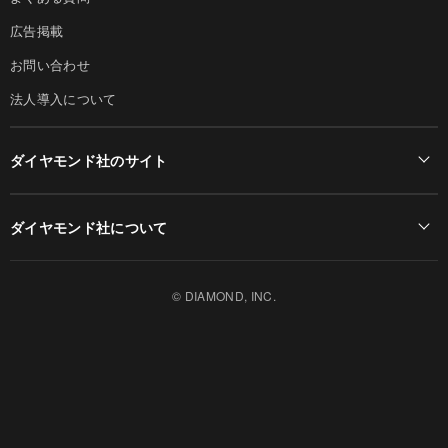
広告掲載
お問い合わせ
法人導入について
ダイヤモンド社のサイト
Diamond Online(English)
ダイヤモンド社について
週刊ダイヤモンド
ダイヤモンド社TOP
DIAMONDハーバード・ビジネス・レビュー
© DIAMOND, INC.
会社概要
ダイヤモンドZAi（デジタル版）
採用情報
書籍オンライン
お知らせ
ザイ・オンライン
ザイFX！
ダイヤモンド不動産研究所