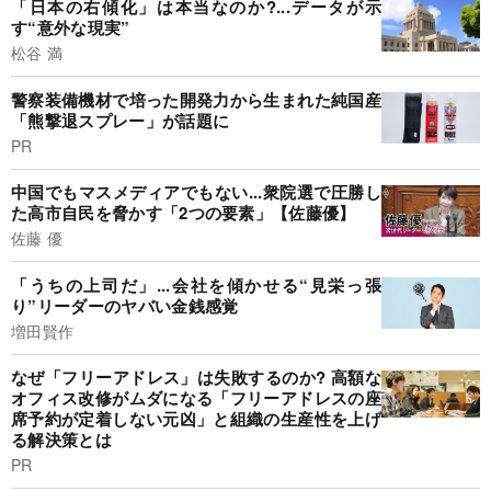
「日本の右傾化」は本当なのか?...データが示
す“意外な現実”
松谷 満
警察装備機材で培った開発力から生まれた純国産
「熊撃退スプレー」が話題に
PR
中国でもマスメディアでもない...衆院選で圧勝し
た高市自民を脅かす「2つの要素」【佐藤優】
佐藤 優
「うちの上司だ」...会社を傾かせる“見栄っ張
り”リーダーのヤバい金銭感覚
増田賢作
なぜ「フリーアドレス」は失敗するのか? 高額な
オフィス改修がムダになる「フリーアドレスの座
席予約が定着しない元凶」と組織の生産性を上げ
る解決策とは
PR