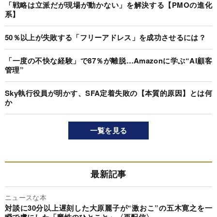
「戦略は立派だが現場が動かない」を解決する【PMOの進化
系】
50％以上が失敗する「フリーアドレス」を成功させるには？
「一度の不快な経験」で87％が離脱…Amazonに学ぶ“AI顧客
管理”
Sky執行役員が明かす、SFA定着失敗の【本質的原因】とは何
か
一覧を見る
最新記事
ニュースな本
対談に30分以上遅刻した大原麗子が“激おこ”の五木寛之を一
瞬で虜にした「魔性のひとこと」〈再配信〉