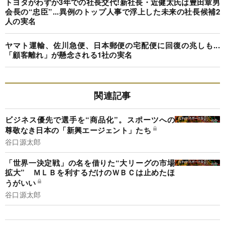
トヨタがわずか3年での社長交代!新社長・近健太氏は豊田章男
会長の“忠臣”...異例のトップ人事で浮上した未来の社長候補2
人の実名
ヤマト運輸、佐川急便、日本郵便の宅配便に回復の兆しも...
「顧客離れ」が懸念される1社の実名
関連記事
ビジネス優先で選手を“商品化”。スポーツへの
尊敬なき日本の「新興エージェント」たち
谷口源太郎
「世界一決定戦」の名を借りた“大リーグの市場
拡大” ＭＬＢを利するだけのＷＢＣは止めたほ
うがいい
谷口源太郎