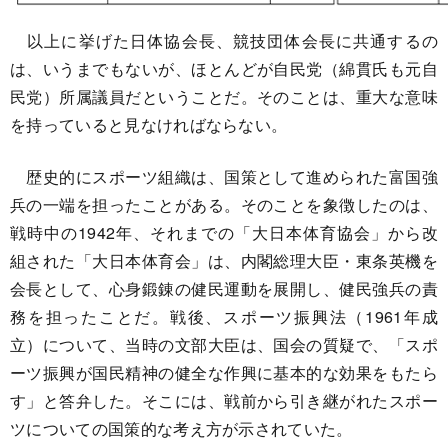
以上に挙げた日体協会長、競技団体会長に共通するの
は、いうまでもないが、ほとんどが自民党（綿貫氏も元自
民党）所属議員だということだ。そのことは、重大な意味
を持っていると見なければならない。
歴史的にスポーツ組織は、国策として進められた富国強
兵の一端を担ったことがある。そのことを象徴したのは、
戦時中の1942年、それまでの「大日本体育協会」から改
組された「大日本体育会」は、内閣総理大臣・東条英機を
会長として、心身鍛錬の健民運動を展開し、健民強兵の責
務を担ったことだ。戦後、スポーツ振興法（1961年成
立）について、当時の文部大臣は、国会の質疑で、「スポ
ーツ振興が国民精神の健全な作興に基本的な効果をもたら
す」と答弁した。そこには、戦前から引き継がれたスポー
ツについての国策的な考え方が示されていた。