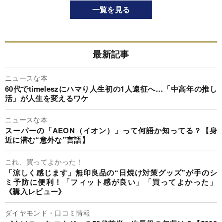
一覧を見る
最新記事
ニュースな本
60代でtimeleszにハマり人生初の1人遠征へ…「中高年の推し
活」が人生を変えるワケ
ニュースな本
スーパーの「AEON（イオン）」って何語か知ってる？【身
近に潜む“意外な”言語】
これ、買ってよかった！
「涼しく感じます」無印良品の“日焼け対策グッズ”が手のシ
ミ予防に便利！「フィット感が良い」「買ってよかった」
《購入レビュー》
ダイヤモンド・口コミ情報