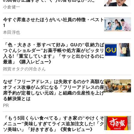
小倉健一
今すぐ昇進させたほうがいい社員の特徴・ベスト
1
本田淳也
「色・大きさ・形すべて好み」GUの“収納力ば
つぐんショルダー”お薬手帳や処方薬がピッタリ
入る!「重宝しています」「サッと出かけるのに
最適」《購入レビュー》
雑貨オタクの河合さん
なぜ「フリーアドレス」は失敗するのか? 高額な
オフィス改修がムダになる「フリーアドレスの座
席予約が定着しない元凶」と組織の生産性を上げ
る解決策とは
PR
「もう5回くらい食べてる」すき家の“やけくそ
メニュー”美味しすぎてライス追加注文した!「ク
ソ美味い」「好きすぎる」《実食レビュー》