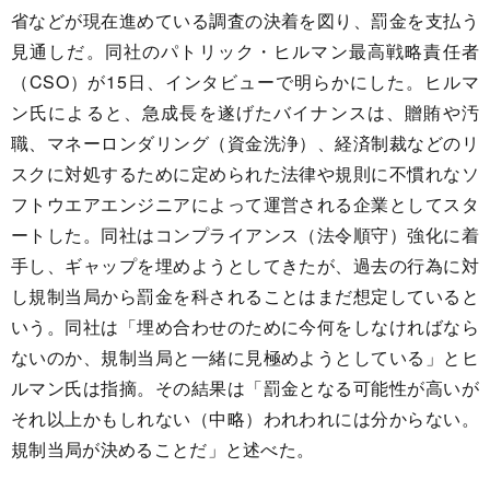
省などが現在進めている調査の決着を図り、罰金を支払う
見通しだ。同社のパトリック・ヒルマン最高戦略責任者
（CSO）が15日、インタビューで明らかにした。ヒルマ
ン氏によると、急成長を遂げたバイナンスは、贈賄や汚
職、マネーロンダリング（資金洗浄）、経済制裁などのリ
スクに対処するために定められた法律や規則に不慣れなソ
フトウエアエンジニアによって運営される企業としてスタ
ートした。同社はコンプライアンス（法令順守）強化に着
手し、ギャップを埋めようとしてきたが、過去の行為に対
し規制当局から罰金を科されることはまだ想定していると
いう。同社は「埋め合わせのために今何をしなければなら
ないのか、規制当局と一緒に見極めようとしている」とヒ
ルマン氏は指摘。その結果は「罰金となる可能性が高いが
それ以上かもしれない（中略）われわれには分からない。
規制当局が決めることだ」と述べた。