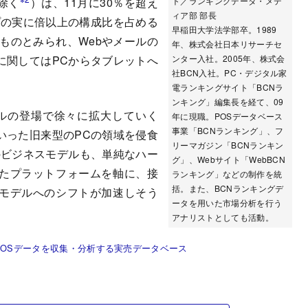
除く
）は、11月に30％を超え
ト／ランキングデータ・メデ
ィア部 部長
ップの実に倍以上の構成比を占める
早稲田大学法学部卒。1989
くものとみられ、Webやメールの
年、株式会社日本リサーチセ
に関してはPCからタブレットへ
ンター入社。2005年、株式会
社BCN入社。PC・デジタル家
電ランキングサイト「BCNラ
ンキング」編集長を経て、09
デルの登場で徐々に拡大していく
年に現職。POSデータベース
事業「BCNランキング」、フ
いった旧来型のPCの領域を侵食
リーマガジン「BCNランキン
のビジネスモデルも、単純なハー
グ」、Webサイト「WebBCN
たプラットフォームを軸に、接
ランキング」などの制作を統
括。また、BCNランキングデ
モデルへのシフトが加速しそう
ータを用いた市場分析を行う
アナリストとしても活動。
POSデータを収集・分析する実売データベース