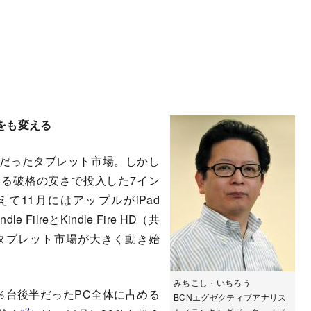
をも変える
場だったタブレット市場。しかし
円を切る破格の安さで投入した7イン
えて11月にはアップルがiPad
FilreとKindle Fire HD（共
タブレット市場が大きく動き始
みちこし・いちろう
％台後半だったPC全体に占める
BCNエグゼクティブアナリス
※2