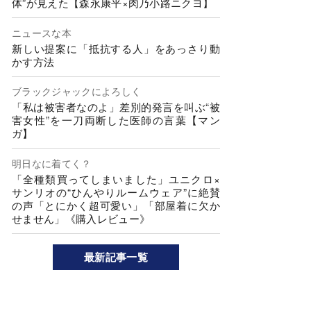
体”が見えた【森永康平×肉乃小路ニクヨ】
ニュースな本
新しい提案に「抵抗する人」をあっさり動
かす方法
ブラックジャックによろしく
「私は被害者なのよ」差別的発言を叫ぶ“被
害女性”を一刀両断した医師の言葉【マン
ガ】
明日なに着てく？
「全種類買ってしまいました」ユニクロ×
サンリオの“ひんやりルームウェア”に絶賛
の声「とにかく超可愛い」「部屋着に欠か
せません」《購入レビュー》
最新記事一覧