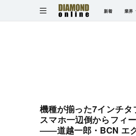
新着
業界
機種が揃った7インチタ
スマホ一辺倒からフィ
――道越一郎・BCN 