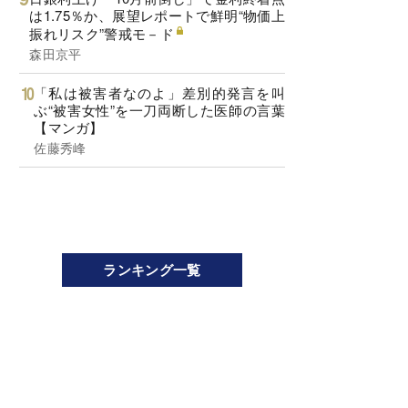
は1.75％か、展望レポートで鮮明“物価上
振れリスク”警戒モ－ド
森田京平
「私は被害者なのよ」差別的発言を叫
ぶ“被害女性”を一刀両断した医師の言葉
【マンガ】
佐藤秀峰
ランキング一覧