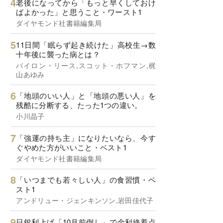
老後になってから「もっと早くしておけ
ばよかった」と思うこと・ワースト1
ダイヤモンド社書籍編集局
11日間「眠らず起き続けた」高校生→数
十年後に襲った病とは？
バイロン・リース,スコット・ホフマン,梶
山あゆみ
「地頭のいい人」と「地頭の悪い人」を
残酷に分断する、たった1つの違い。
小川晶子
「強運の持ち主」になりたいなら、今す
ぐやめた方がいいこと・ベスト1
ダイヤモンド社書籍編集局
「いつまでも若々しい人」の食習慣・ベ
スト1
アンドリュー・ジェンキンソン,岩田佳代子
日銀利上げ「10月前倒し」で金利終着点