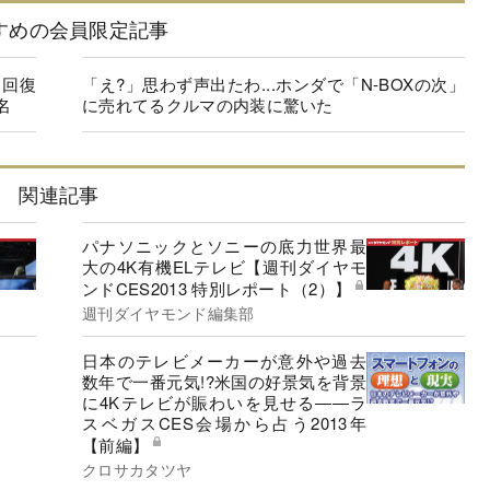
すめの会員限定記事
に回復
「え?」思わず声出たわ...ホンダで「N-BOXの次」
名
に売れてるクルマの内装に驚いた
関連記事
パナソニックとソニーの底力世界最
大の4K有機ELテレビ【週刊ダイヤモ
ンドCES2013 特別レポート（2）】
週刊ダイヤモンド編集部
日本のテレビメーカーが意外や過去
数年で一番元気!?米国の好景気を背景
に4Kテレビが賑わいを見せる――ラ
スベガスCES会場から占う2013年
【前編】
クロサカタツヤ