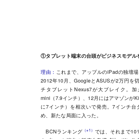
①タブレット端末の台頭がビジネスモデル
理由：
これまで、アップルのiPadの独壇
2012年10月、GoogleとASUSが2万
チタブレットNexus7が大ブレイク。加
mini（7.9インチ）、12月にはアマゾンがKindle 
に7インチ）を相次いで発売。7インチ台
め、新たな局面に入った。
（※1）
BCNランキング
では、それまで10