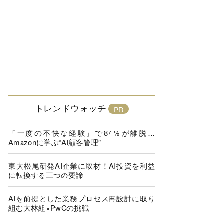
トレンドウォッチ
「一度の不快な経験」で87％が離脱…
Amazonに学ぶ“AI顧客管理”
東大松尾研発AI企業に取材！AI投資を利益
に転換する三つの要諦
AIを前提とした業務プロセス再設計に取り
組む大林組×PwCの挑戦