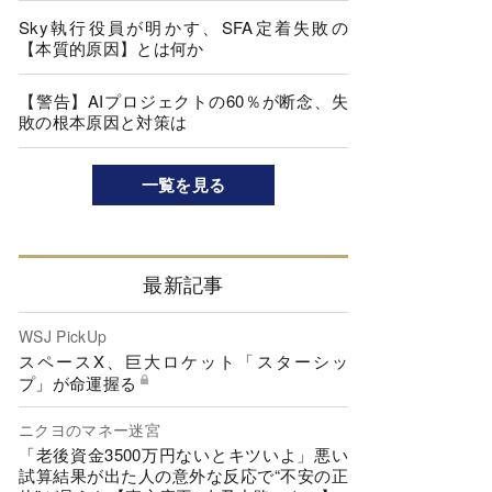
Sky執行役員が明かす、SFA定着失敗の
【本質的原因】とは何か
【警告】AIプロジェクトの60％が断念、失
敗の根本原因と対策は
一覧を見る
最新記事
WSJ PickUp
スペースX、巨大ロケット「スターシッ
プ」が命運握る
ニクヨのマネー迷宮
「老後資金3500万円ないとキツいよ」悪い
試算結果が出た人の意外な反応で“不安の正