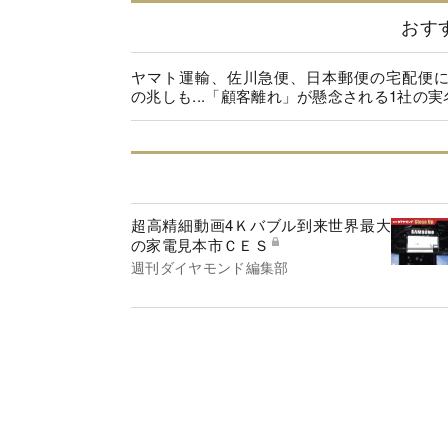
おす
ヤマト運輸、佐川急便、日本郵便の宅配便
の兆しも...「顧客離れ」が懸念される1社の実
超高精細動画4Ｋバブル到来世界最大
の家電見本市ＣＥＳ
週刊ダイヤモンド編集部