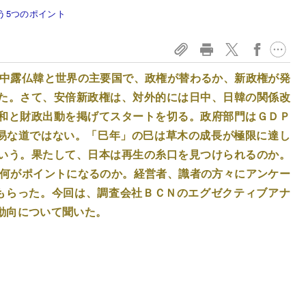
う5つのポイント
米中露仏韓と世界の主要国で、政権が替わるか、新政権が発
た。さて、安倍新政権は、対外的には日中、日韓の関係改
和と財政出動を掲げてスタートを切る。政府部門はＧＤＰ
容易な道ではない。「巳年」の巳は草木の成長が極限に達し
いう。果たして、日本は再生の糸口を見つけられるのか。
、何がポイントになるのか。経営者、識者の方々にアンケー
もらった。今回は、調査会社ＢＣＮのエグゼクティブアナ
動向について聞いた。