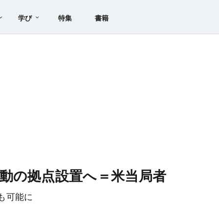
学び
特集
書籍
動の拠点設置へ＝米当局者
も可能に