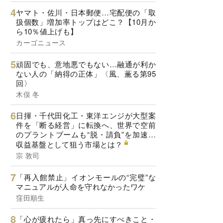
ヤマト・佐川・日本郵便…宅配便の「取
扱個数」増加率トップはどこ？【10月か
ら10％値上げも】
カーゴニュース
頑固でも、意地悪でもない…融通が利か
ない人の「納得の正体」〈風、薫る第95
回〉
木俣 冬
日揮・千代田化工・東洋エンジが大型案
件を「断る経営」に転換へ、世界で空前
のプラントブームも“脱・請負”を加速…
収益基盤として狙う市場とは？
宗 敦司
「再入館禁止」イオンモールの“完璧”な
マニュアルが人命を守れなかったワケ
窪田順生
「心が疲れたら」真っ先にすべきこと・