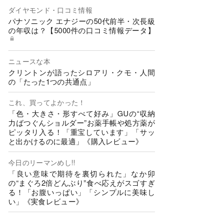
ダイヤモンド・口コミ情報
パナソニック エナジーの50代前半・次長級
の年収は？【5000件の口コミ情報データ】
ニュースな本
クリントンが語ったシロアリ・クモ・人間
の「たった1つの共通点」
これ、買ってよかった！
「色・大きさ・形すべて好み」GUの“収納
力ばつぐんショルダー”お薬手帳や処方薬が
ピッタリ入る！「重宝しています」「サッ
と出かけるのに最適」《購入レビュー》
今日のリーマンめし!!
「良い意味で期待を裏切られた」なか卯
の“まぐろ2倍どんぶり”食べ応えがスゴすぎ
る！「お腹いっぱい」「シンプルに美味し
い」《実食レビュー》