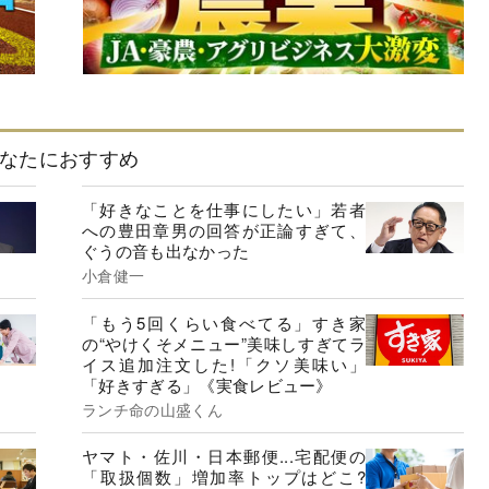
なたにおすすめ
「好きなことを仕事にしたい」若者
への豊田章男の回答が正論すぎて、
ぐうの音も出なかった
小倉健一
「もう5回くらい食べてる」すき家
の“やけくそメニュー”美味しすぎてラ
イス追加注文した!「クソ美味い」
「好きすぎる」《実食レビュー》
ランチ命の山盛くん
ヤマト・佐川・日本郵便...宅配便の
「取扱個数」増加率トップはどこ?