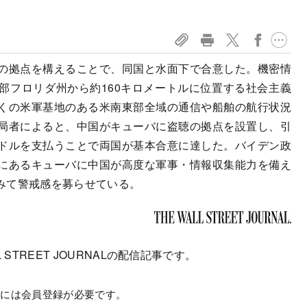
の拠点を構えることで、同国と水面下で合意した。機密情
部フロリダ州から約160キロメートルに位置する社会主義
くの米軍基地のある米南東部全域の通信や船舶の航行状況
局者によると、中国がキューバに盗聴の拠点を設置し、引
ドルを支払うことで両国が基本合意に達した。バイデン政
にあるキューバに中国が高度な軍事・情報収集能力を備え
みて警戒感を募らせている。
 STREET JOURNALの配信記事です。
むには会員登録が必要です。