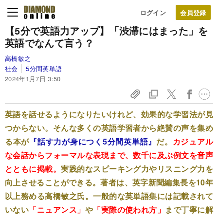
ログイン
【5分で英語力アップ】「渋滞にはまった」を
英語でなんて言う？
高橋敏之
社会
5分間英単語
2024年1月7日 3:50
英語を話せるようになりたいけれど、効果的な学習法が見
つからない。そんな多くの英語学習者から絶賛の声を集め
る本が
『話す力が身につく5分間英単語』
だ。
カジュアル
な会話からフォーマルな表現まで、数千に及ぶ例文を音声
とともに掲載。
実践的なスピーキング力やリスニング力を
向上させることができる。著者は、英字新聞編集長を10年
以上務める高橋敏之氏。一般的な英単語集には記載されて
いない
「ニュアンス」
や
「実際の使われ方」
まで丁寧に解