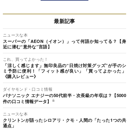
最新記事
ニュースな本
スーパーの「AEON（イオン）」って何語か知ってる？【身
近に潜む“意外な”言語】
これ、買ってよかった！
「涼しく感じます」無印良品の“日焼け対策グッズ”が手のシ
ミ予防に便利！「フィット感が良い」「買ってよかった」
《購入レビュー》
ダイヤモンド・口コミ情報
パナソニック エナジーの50代前半・次長級の年収は？【5000
件の口コミ情報データ】
ニュースな本
クリントンが語ったシロアリ・クモ・人間の「たった1つの共
通点」