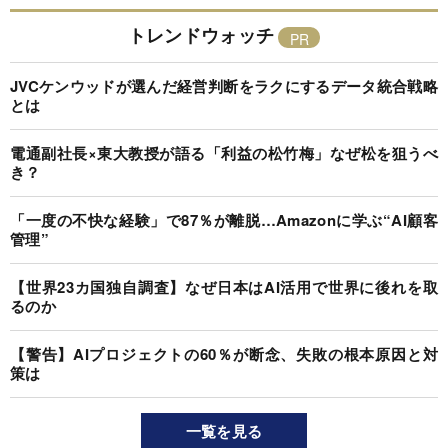
トレンドウォッチ
JVCケンウッドが選んだ経営判断をラクにするデータ統合戦略
とは
電通副社長×東大教授が語る「利益の松竹梅」なぜ松を狙うべ
き？
「一度の不快な経験」で87％が離脱…Amazonに学ぶ“AI顧客
管理”
【世界23カ国独自調査】なぜ日本はAI活用で世界に後れを取
るのか
【警告】AIプロジェクトの60％が断念、失敗の根本原因と対
策は
一覧を見る