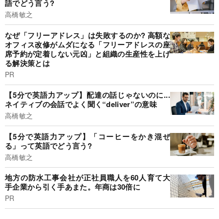
語でどう言う?
高橋敏之
なぜ「フリーアドレス」は失敗するのか? 高額な
オフィス改修がムダになる「フリーアドレスの座
席予約が定着しない元凶」と組織の生産性を上げ
る解決策とは
PR
【5分で英語力アップ】配達の話じゃないのに...
ネイティブの会話でよく聞く“deliver”の意味
高橋敏之
【5分で英語力アップ】「コーヒーをかき混ぜ
る」って英語でどう言う?
高橋敏之
地方の防水工事会社が正社員職人を60人育て大
手企業から引く手あまた。年商は30倍に
PR