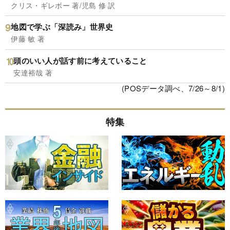
クリス・ギレボー 著/児島 修 訳
地図で学ぶ「深読み」世界史
伊藤 敏 著
頭のいい人が話す前に考えていること
安達裕哉 著
(POSデータ調べ、7/26～8/1)
特集