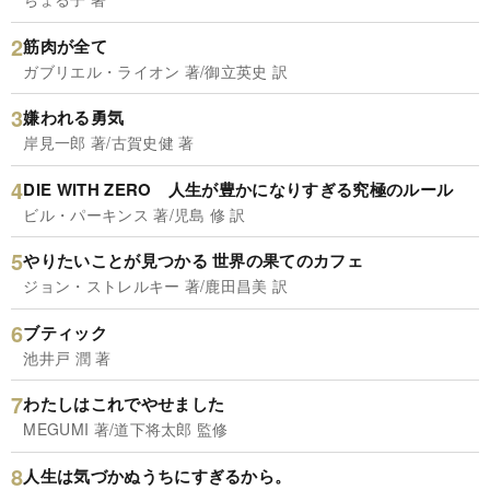
筋肉が全て
ガブリエル・ライオン 著/御立英史 訳
嫌われる勇気
岸見一郎 著/古賀史健 著
DIE WITH ZERO 人生が豊かになりすぎる究極のルール
ビル・パーキンス 著/児島 修 訳
やりたいことが見つかる 世界の果てのカフェ
ジョン・ストレルキー 著/鹿田昌美 訳
ブティック
池井戸 潤 著
わたしはこれでやせました
MEGUMI 著/道下将太郎 監修
人生は気づかぬうちにすぎるから。