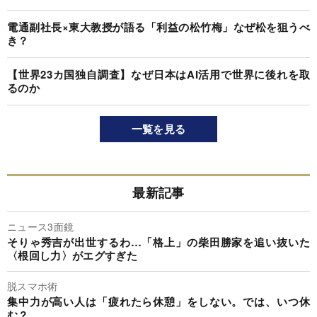
電通副社長×東大教授が語る「利益の松竹梅」なぜ松を狙うべ
き？
【世界23カ国独自調査】なぜ日本はAI活用で世界に後れを取
るのか
一覧を見る
最新記事
ニュース3面鏡
そりゃ秀吉が出世するわ…「格上」の柴田勝家を追い抜いた
〈根回し力〉がエグすぎた
脱スマホ術
集中力が高い人は「疲れたら休憩」をしない。では、いつ休
む？