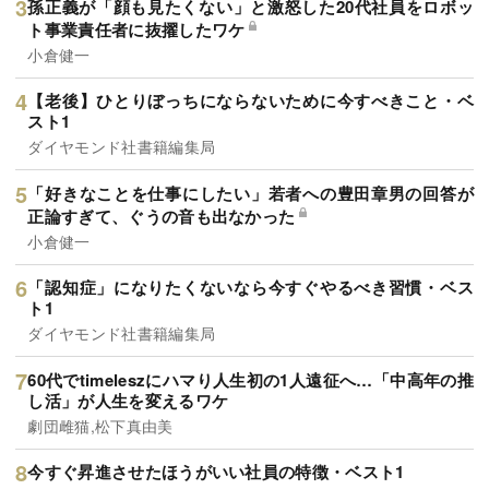
孫正義が「顔も見たくない」と激怒した20代社員をロボッ
ト事業責任者に抜擢したワケ
小倉健一
【老後】ひとりぼっちにならないために今すべきこと・ベ
スト1
ダイヤモンド社書籍編集局
「好きなことを仕事にしたい」若者への豊田章男の回答が
正論すぎて、ぐうの音も出なかった
小倉健一
「認知症」になりたくないなら今すぐやるべき習慣・ベス
ト1
ダイヤモンド社書籍編集局
60代でtimeleszにハマり人生初の1人遠征へ…「中高年の推
し活」が人生を変えるワケ
劇団雌猫,松下真由美
今すぐ昇進させたほうがいい社員の特徴・ベスト1