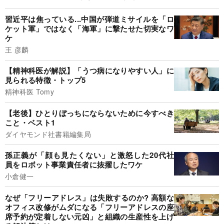
習近平は焦っている...中国が弾道ミサイルを「ロ
ケット軍」ではなく「海軍」に撃たせた切実なワ
ケ
王 彦麟
【精神科医が解説】「うつ病になりやすい人」に
見られる特徴・トップ5
精神科医 Tomy
【老後】ひとりぼっちにならないために今すべき
こと・ベスト1
ダイヤモンド社書籍編集局
孫正義が「顔も見たくない」と激怒した20代社
員をロボット事業責任者に抜擢したワケ
小倉健一
なぜ「フリーアドレス」は失敗するのか? 高額な
オフィス改修がムダになる「フリーアドレスの座
席予約が定着しない元凶」と組織の生産性を上げ