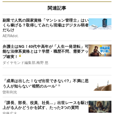
関連記事
副業で人気の国家資格「マンション管理士」はい
くら稼げる？取得してみたら現場はデジタル弱者
だらけ
AERAdot.
弁護士はNG！40代中高年が「人生一発逆転」可
能な法律系資格とは？学歴・職歴不問、需要アッ
プ確実！
ダイヤモンド編集部,梅野 悠
「成果は出した！なぜ出世できない!?」不満に思
う人が知らない“暗黙のルール”
曽和利光
「課長、部長、役員、社長…」出世レースを駆け
上がる人かどうかを試す、たった3つの質問
安藤広大