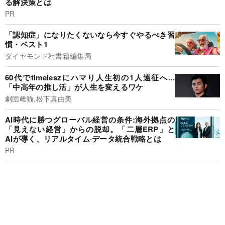
る解決策とは
PR
「認知症」になりたくないなら今すぐやるべき習
慣・ベスト1
ダイヤモンド社書籍編集局
60代でtimeleszにハマり人生初の1人遠征へ...
「中高年の推し活」が人生を変えるワケ
劇団雌猫,松下真由美
AI時代に勝つグローバル経営の条件:海外拠点の
「見えない経営」からの脱却。「二層ERP」と
AIが導く、リアルタイム·データ統合戦略とは
PR