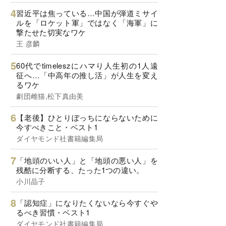
習近平は焦っている…中国が弾道ミサイ
ルを「ロケット軍」ではなく「海軍」に
撃たせた切実なワケ
王 彦麟
60代でtimeleszにハマり人生初の1人遠
征へ…「中高年の推し活」が人生を変え
るワケ
劇団雌猫,松下真由美
【老後】ひとりぼっちにならないために
今すべきこと・ベスト1
ダイヤモンド社書籍編集局
「地頭のいい人」と「地頭の悪い人」を
残酷に分断する、たった1つの違い。
小川晶子
「認知症」になりたくないなら今すぐや
るべき習慣・ベスト1
ダイヤモンド社書籍編集局