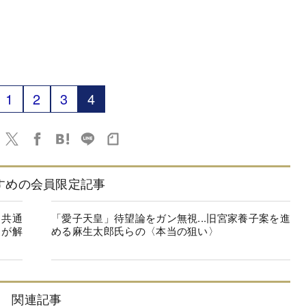
1
2
3
4
すめの会員限定記事
に共通
「愛子天皇」待望論をガン無視...旧宮家養子案を進
家が解
める麻生太郎氏らの〈本当の狙い〉
関連記事