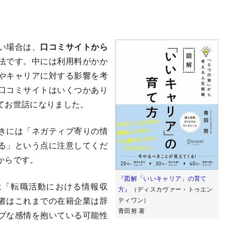
い場合は、
口コミサイトから
法です。中には利用料がかか
やキャリアに対する影響を考
口コミサイトはいくつかあり
てお世話になりました。
きには「ネガティブ寄りの情
る」という点に注意してくだ
からです。
『図解「いいキャリア」の育て
は「転職活動における情報収
方』
（ディスカヴァー・トゥエン
者はこれまでの在籍企業は辞
ティワン）
青田努 著
ブな感情を抱いている可能性