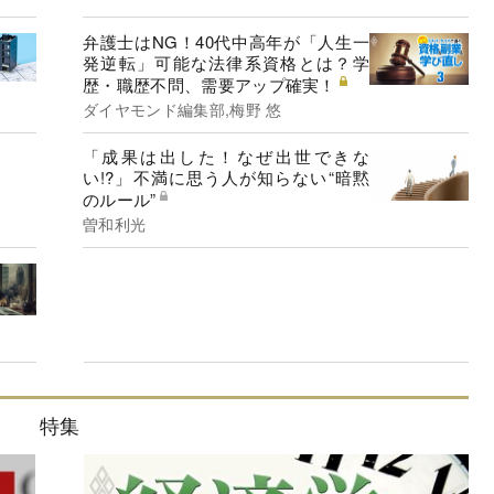
弁護士はNG！40代中高年が「人生一
発逆転」可能な法律系資格とは？学
歴・職歴不問、需要アップ確実！
ダイヤモンド編集部,梅野 悠
「成果は出した！なぜ出世できな
い!?」不満に思う人が知らない“暗黙
のルール”
曽和利光
特集