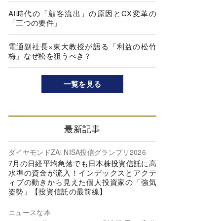
AI時代の「顧客流出」の原因とCX変革の
「三つの要件」
電通副社長×東大教授が語る「利益の松竹
梅」なぜ松を狙うべき？
一覧を見る
最新記事
ダイヤモンドZAi NISA投信グランプリ2026
7月の日経平均急落でも日本株投資信託に高
水準の資金が流入！インデックスとアクテ
ィブの動きから見えた個人投資家の「強気
姿勢」【投資信託の最前線】
ニュースな本