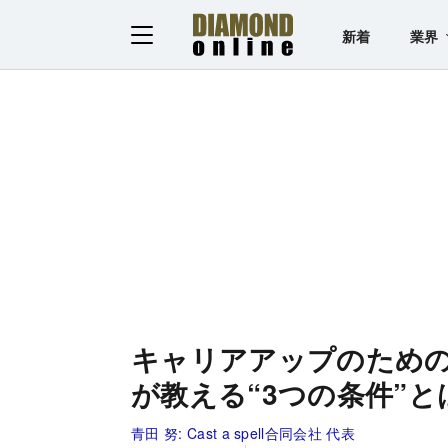
新着
業界
キャリアアップのため
が教える“3つの条件”と
青田 努:
Cast a spell合同会社 代表