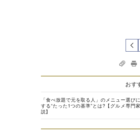
おす
「食べ放題で元を取る人」のメニュー選び
する“たった1つの基準”とは?【グルメ専門
説】