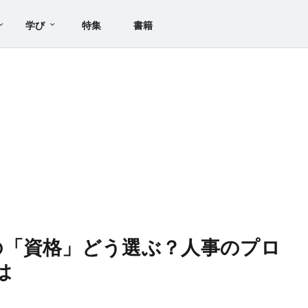
学び
特集
書籍
の「資格」どう選ぶ？人事のプロ
は