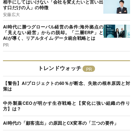
相手にしてはいけない「会社を変えたいと言い出
す口だけの人」の特徴
安藤広大
AI時代に勝つグローバル経営の条件:海外拠点の
「見えない経営」からの脱却。「二層ERP」と
AIが導く、リアルタイム·データ統合戦略とは
PR
トレンドウォッチ
【警告】AIプロジェクトの60％が断念、失敗の根本原因と対
策は
中外製薬CEOが明かす生存戦略と【変化に強い組織の作り
方】は？
AI時代の「顧客流出」の原因とCX変革の「三つの要件」