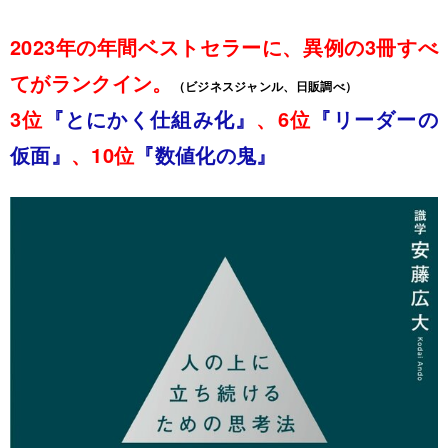
2023年の年間ベストセラーに、異例の3冊すべ
てがランクイン。
（ビジネスジャンル、日販調べ）
3位
『とにかく仕組み化』
、6位
『リーダーの
仮面』
、10位
『数値化の鬼』