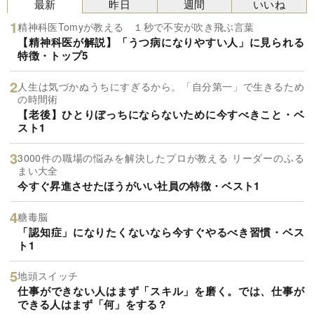
最新
昨日
週間
いいね
精神科医Tomyが教える １秒で不安が吹き飛ぶ言葉
【精神科医が解説】「うつ病になりやすい人」に見られる
特徴・トップ5
人生は気づかぬうちにすぎるから。「自分第一」で生きるため
の時間術
【老後】ひとりぼっちにならないために今すべきこと・ベ
スト1
3000件の職場の悩みを解決したプロが教える リーダーのふる
まい大全
今すぐ昇進させたほうがいい社員の特徴・ベスト1
糖毒脳
「認知症」になりたくないなら今すぐやるべき習慣・ベス
ト1
地頭スイッチ
仕事ができない人はまず「スキル」を磨く。では、仕事が
できる人はまず「何」をする？