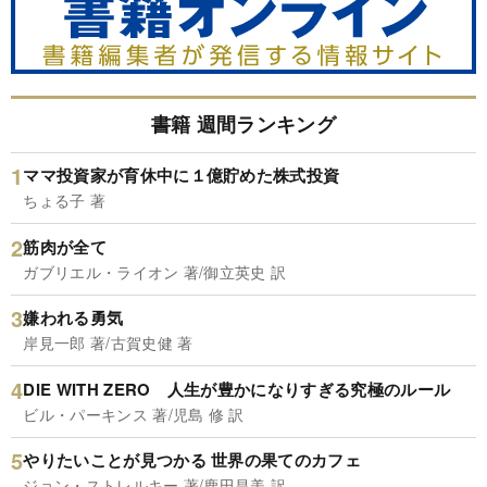
書籍 週間ランキング
ママ投資家が育休中に１億貯めた株式投資
ちょる子 著
筋肉が全て
ガブリエル・ライオン 著/御立英史 訳
嫌われる勇気
岸見一郎 著/古賀史健 著
DIE WITH ZERO 人生が豊かになりすぎる究極のルール
ビル・パーキンス 著/児島 修 訳
やりたいことが見つかる 世界の果てのカフェ
ジョン・ストレルキー 著/鹿田昌美 訳