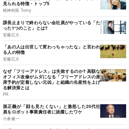
見られる特徴・トップ5
精神科医 Tomy
課長止まりで終わらない会社員がやっている「た
った1つのこと」とは?
安藤広大
「あの人は出世して変わっちゃったな」と言われ
る人の特徴
安藤広大
なぜ「フリーアドレス」は失敗するのか? 高額な
オフィス改修がムダになる「フリーアドレスの座
席予約が定着しない元凶」と組織の生産性を上げ
る解決策とは
PR
孫正義が「顔も見たくない」と激怒した20代社
員をロボット事業責任者に抜擢したワケ
小倉健一