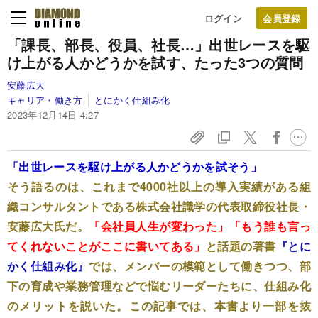
ログイン
「課長、部長、役員、社長…」出世レースを駆
け上がる人かどうかを試す、たった3つの質問
安藤広大
キャリア・働き方
とにかく仕組み化
2023年12月14日 4:27
「出世レースを駆け上がる人かどうかを試そう」
そう語るのは、これまで4000社以上の導入実績がある組
織コンサルタントである株式会社識学の代表取締役社長・
安藤広大氏だ。
「会社員人生が変わった」「もう誰も言っ
てくれないことがここに書いてある」
と話題の著書
『とに
かく仕組み化』
では、メンバーの模範として働きつつ、部
下の育成や業務管理などで悩むリーダーたちに、仕組み化
のメリットを説いた。この記事では、本書より一部を抜