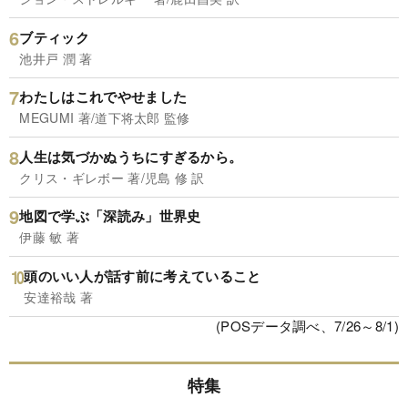
ブティック
池井戸 潤 著
わたしはこれでやせました
MEGUMI 著/道下将太郎 監修
人生は気づかぬうちにすぎるから。
クリス・ギレボー 著/児島 修 訳
地図で学ぶ「深読み」世界史
伊藤 敏 著
頭のいい人が話す前に考えていること
安達裕哉 著
(POSデータ調べ、7/26～8/1)
特集