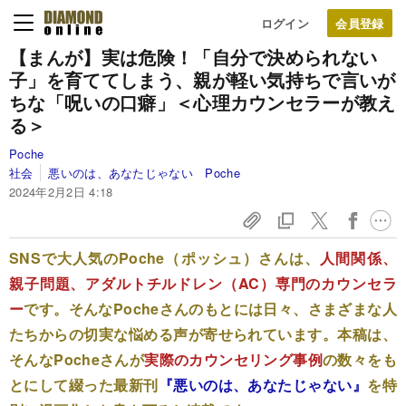
ログイン
【まんが】実は危険！「自分で決められない
子」を育ててしまう、親が軽い気持ちで言いが
ちな「呪いの口癖」＜心理カウンセラーが教え
る＞
Poche
社会
悪いのは、あなたじゃない Poche
2024年2月2日 4:18
SNSで大人気のPoche（ポッシュ）さんは、
人間関係、
親子問題、アダルトチルドレン（AC）専門のカウンセラ
ー
です。そんなPocheさんのもとには日々、さまざまな人
たちからの切実な悩める声が寄せられています。本稿は、
そんなPocheさんが
実際のカウンセリング事例
の数々をも
とにして綴った最新刊
『悪いのは、あなたじゃない』
を特