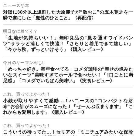
ニュースな本
対談に30分以上遅刻した大原麗子が“激おこ”の五木寛之を一
瞬で虜にした「魔性のひとこと」〈再配信〉
明日なに着てく？
「生地が気持ちいい！」無印良品の“風を通すワイドパン
ツ”サラッと涼しくて快適！「さらりと着用できて嬉しい」
「今から秋、ずっといけそう」《購入レビュー》
今日のリーマンめし!!
「めっちゃ好き。毎年食べてる」コメダ珈琲の“幸せの塊みた
いなスイーツ”美味すぎてホールで食べたい！「1口ごとに満
足感」「コメダでいちばん美味い」《実食レビュー》
これ、買ってよかった！
小銭が取りやすくて感動…！ハニーズの“コンパクトな財
布”お会計がスムーズになった！「ぜーんぶ収まります」「こ
れからも愛用します」《購入レビュー》
これ、買ってよかった！
こういうの待ってた…！セリアの「ミニチュアみたいな保冷