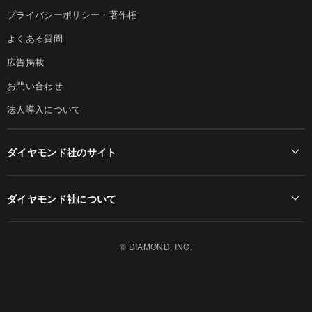
プライバシーポリシー・著作権
よくある質問
広告掲載
お問い合わせ
法人導入について
ダイヤモンド社のサイト
Diamond Online(English)
ダイヤモンド社について
週刊ダイヤモンド
ダイヤモンド社TOP
DIAMONDハーバード・ビジネス・レビュー
© DIAMOND, INC.
会社概要
ダイヤモンドZAi（デジタル版）
採用情報
書籍オンライン
お知らせ
ザイ・オンライン