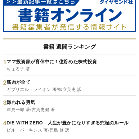
書籍 週間ランキング
ママ投資家が育休中に１億貯めた株式投資
ちょる子 著
筋肉が全て
ガブリエル・ライオン 著/御立英史 訳
嫌われる勇気
岸見一郎 著/古賀史健 著
DIE WITH ZERO 人生が豊かになりすぎる究極のルール
ビル・パーキンス 著/児島 修 訳