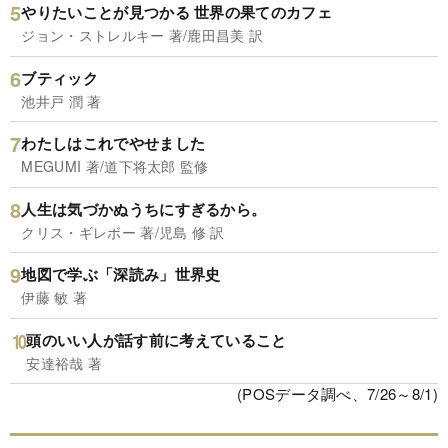
やりたいことが見つかる 世界の果てのカフェ
ジョン・ストレルキー 著/鹿田昌美 訳
ブティック
池井戸 潤 著
わたしはこれでやせました
MEGUMI 著/道下将太郎 監修
人生は気づかぬうちにすぎるから。
クリス・ギレボー 著/児島 修 訳
地図で学ぶ「深読み」世界史
伊藤 敏 著
頭のいい人が話す前に考えていること
安達裕哉 著
(POSデータ調べ、7/26～8/1)