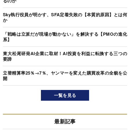
るのか
Sky執行役員が明かす、SFA定着失敗の【本質的原因】とは何
か
「戦略は立派だが現場が動かない」を解決する【PMOの進化
系】
東大松尾研発AI企業に取材！AI投資を利益に転換する三つの
要諦
立替精算率25％→7％、ヤンマーを変えた購買改革の全貌を公
開
一覧を見る
最新記事