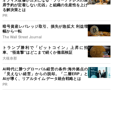
オフィス改修がムダになる「フリーアドレスの座
席予約が定着しない元凶」と組織の生産性を上げ
る解決策とは
PR
暗号資産レバレッジ取引、損失が急拡大 利益増
幅から一転
The Wall Street Journal
トランプ勝利で「ビットコイン」上昇に拍
車、“怪進撃”はどこまで続くか徹底検証
大槻奈那
AI時代に勝つグローバル経営の条件:海外拠点の
「見えない経営」からの脱却。「二層ERP」と
AIが導く、リアルタイム·データ統合戦略とは
PR