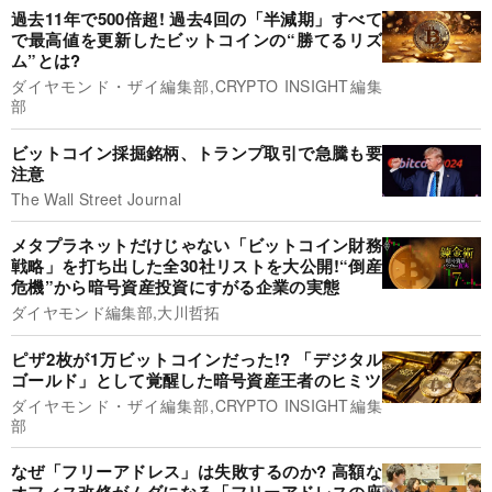
過去11年で500倍超! 過去4回の「半減期」すべて
で最高値を更新したビットコインの“勝てるリズ
ム”とは?
ダイヤモンド・ザイ編集部,CRYPTO INSIGHT編集
部
ビットコイン採掘銘柄、トランプ取引で急騰も要
注意
The Wall Street Journal
メタプラネットだけじゃない「ビットコイン財務
戦略」を打ち出した全30社リストを大公開!“倒産
危機”から暗号資産投資にすがる企業の実態
ダイヤモンド編集部,大川哲拓
ピザ2枚が1万ビットコインだった!? 「デジタル
ゴールド」として覚醒した暗号資産王者のヒミツ
ダイヤモンド・ザイ編集部,CRYPTO INSIGHT編集
部
なぜ「フリーアドレス」は失敗するのか? 高額な