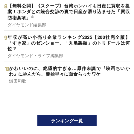
【無料公開】《スクープ》台湾ホンハイも日産に買収を提
案！ホンダとの統合交渉の裏で日産が滑り込ませた「買収
防衛条項」
ダイヤモンド編集部
年収が高い小売り企業ランキング2025【200社完全版】
「すき家」のゼンショー、「丸亀製麺」のトリドールは何
位？
ダイヤモンド・ライフ編集部
かわいいのに、絶望的すぎる…原作未読で『映画ちいか
わ』に挑んだら、開始早々に面食らったワケ
鎌田和歌
ランキング一覧