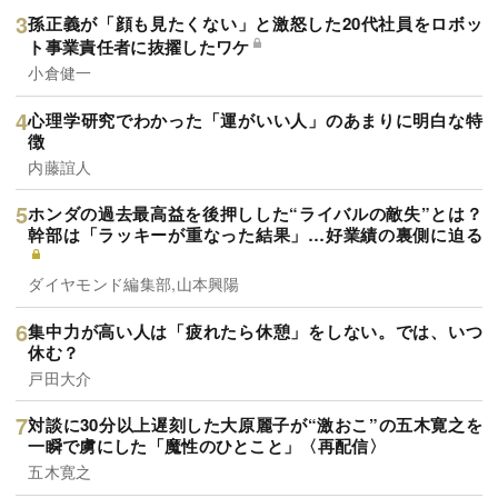
孫正義が「顔も見たくない」と激怒した20代社員をロボッ
ト事業責任者に抜擢したワケ
小倉健一
心理学研究でわかった「運がいい人」のあまりに明白な特
徴
内藤誼人
ホンダの過去最高益を後押しした“ライバルの敵失”とは？
幹部は「ラッキーが重なった結果」…好業績の裏側に迫る
ダイヤモンド編集部,山本興陽
集中力が高い人は「疲れたら休憩」をしない。では、いつ
休む？
戸田大介
対談に30分以上遅刻した大原麗子が“激おこ”の五木寛之を
一瞬で虜にした「魔性のひとこと」〈再配信〉
五木寛之