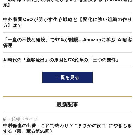
系】
中外製薬CEOが明かす生存戦略と【変化に強い組織の作り
方】は？
「一度の不快な経験」で87％が離脱…Amazonに学ぶ“AI顧客
管理”
AI時代の「顧客流出」の原因とCX変革の「三つの要件」
一覧を見る
最新記事
続・続朝ドライフ
中村倫也の出番、これで終わり？ “まさかの役目”にやきもき
する〈風、薫る第96回〉