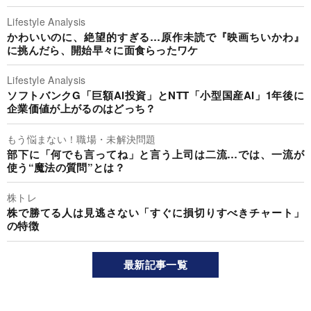
Lifestyle Analysis
かわいいのに、絶望的すぎる…原作未読で『映画ちいかわ』
に挑んだら、開始早々に面食らったワケ
Lifestyle Analysis
ソフトバンクG「巨額AI投資」とNTT「小型国産AI」1年後に
企業価値が上がるのはどっち？
もう悩まない！職場・未解決問題
部下に「何でも言ってね」と言う上司は二流…では、一流が
使う“魔法の質問”とは？
株トレ
株で勝てる人は見逃さない「すぐに損切りすべきチャート」
の特徴
最新記事一覧