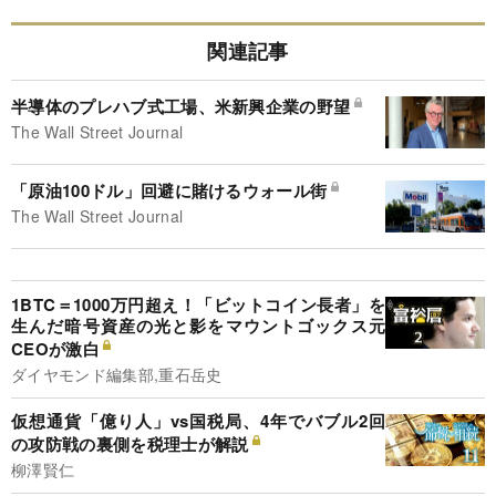
関連記事
半導体のプレハブ式工場、米新興企業の野望
The Wall Street Journal
「原油100ドル」回避に賭けるウォール街
The Wall Street Journal
1BTC＝1000万円超え！「ビットコイン長者」を
生んだ暗号資産の光と影をマウントゴックス元
CEOが激白
ダイヤモンド編集部,重石岳史
仮想通貨「億り人」vs国税局、4年でバブル2回
の攻防戦の裏側を税理士が解説
柳澤賢仁