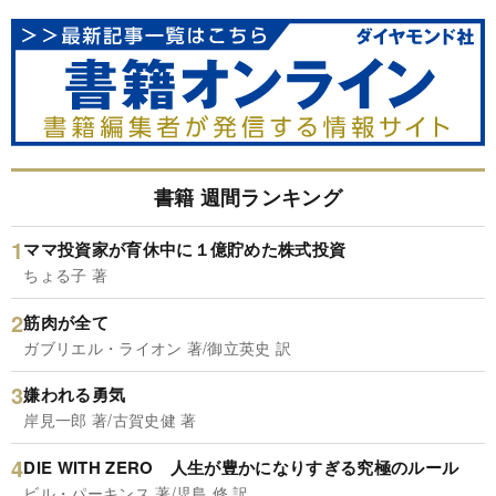
書籍 週間ランキング
ママ投資家が育休中に１億貯めた株式投資
ちょる子 著
筋肉が全て
ガブリエル・ライオン 著/御立英史 訳
嫌われる勇気
岸見一郎 著/古賀史健 著
DIE WITH ZERO 人生が豊かになりすぎる究極のルール
ビル・パーキンス 著/児島 修 訳