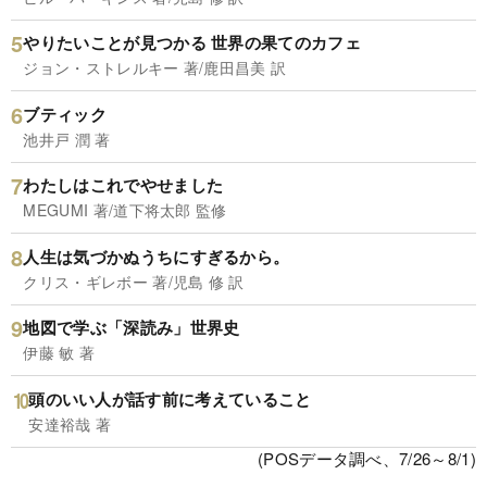
やりたいことが見つかる 世界の果てのカフェ
ジョン・ストレルキー 著/鹿田昌美 訳
ブティック
池井戸 潤 著
わたしはこれでやせました
MEGUMI 著/道下将太郎 監修
人生は気づかぬうちにすぎるから。
クリス・ギレボー 著/児島 修 訳
地図で学ぶ「深読み」世界史
伊藤 敏 著
頭のいい人が話す前に考えていること
安達裕哉 著
(POSデータ調べ、7/26～8/1)