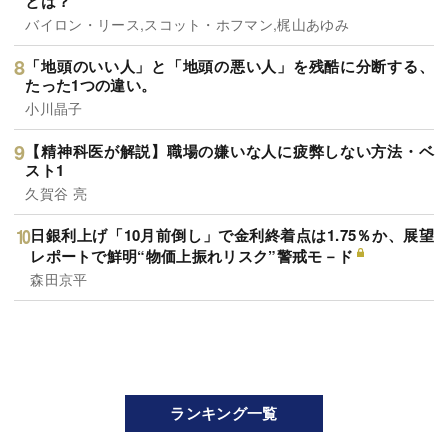
とは？
バイロン・リース,スコット・ホフマン,梶山あゆみ
「地頭のいい人」と「地頭の悪い人」を残酷に分断する、
たった1つの違い。
小川晶子
【精神科医が解説】職場の嫌いな人に疲弊しない方法・ベ
スト1
久賀谷 亮
日銀利上げ「10月前倒し」で金利終着点は1.75％か、展望
レポートで鮮明“物価上振れリスク”警戒モ－ド
森田京平
ランキング一覧