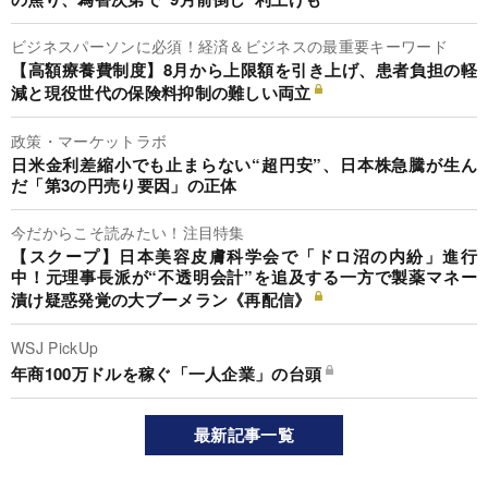
ビジネスパーソンに必須！経済＆ビジネスの最重要キーワード
【高額療養費制度】8月から上限額を引き上げ、患者負担の軽
減と現役世代の保険料抑制の難しい両立
政策・マーケットラボ
日米金利差縮小でも止まらない“超円安”、日本株急騰が生ん
だ「第3の円売り要因」の正体
今だからこそ読みたい！注目特集
【スクープ】日本美容皮膚科学会で「ドロ沼の内紛」進行
中！元理事長派が“不透明会計”を追及する一方で製薬マネー
漬け疑惑発覚の大ブーメラン《再配信》
WSJ PickUp
年商100万ドルを稼ぐ「一人企業」の台頭
最新記事一覧