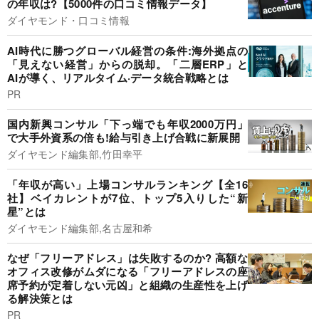
の年収は?【5000件の口コミ情報データ】
ダイヤモンド・口コミ情報
AI時代に勝つグローバル経営の条件:海外拠点の
「見えない経営」からの脱却。「二層ERP」と
AIが導く、リアルタイム·データ統合戦略とは
PR
国内新興コンサル「下っ端でも年収2000万円」
で大手外資系の倍も!給与引き上げ合戦に新展開
ダイヤモンド編集部,竹田幸平
「年収が高い」上場コンサルランキング【全16
社】ベイカレントが7位、トップ5入りした“新
星”とは
ダイヤモンド編集部,名古屋和希
なぜ「フリーアドレス」は失敗するのか? 高額な
オフィス改修がムダになる「フリーアドレスの座
席予約が定着しない元凶」と組織の生産性を上げ
る解決策とは
PR