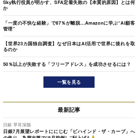
Sky執行役員が明かす、SFA定着失敗の【本質的原因】とは何
か
「一度の不快な経験」で87％が離脱…Amazonに学ぶ“AI顧客
管理”
【世界23カ国独自調査】なぜ日本はAI活用で世界に後れを取
るのか
50％以上が失敗する「フリーアドレス」を成功させるには？
一覧を見る
最新記事
日銀 早耳深掘
日銀7月展望レポートににじむ「ビハインド・ザ・カーブ」へ
の焦り、為替次第で“9月前倒し”利上げも