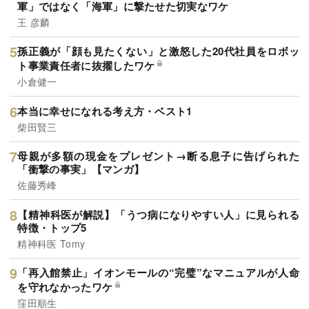
軍」ではなく「海軍」に撃たせた切実なワケ
王 彦麟
孫正義が「顔も見たくない」と激怒した20代社員をロボッ
ト事業責任者に抜擢したワケ
小倉健一
本当に幸せになれる考え方・ベスト1
柴田賢三
母親が多額の現金をプレゼント→断る息子に告げられた
「衝撃の事実」【マンガ】
佐藤秀峰
【精神科医が解説】「うつ病になりやすい人」に見られる
特徴・トップ5
精神科医 Tomy
「再入館禁止」イオンモールの“完璧”なマニュアルが人命
を守れなかったワケ
窪田順生