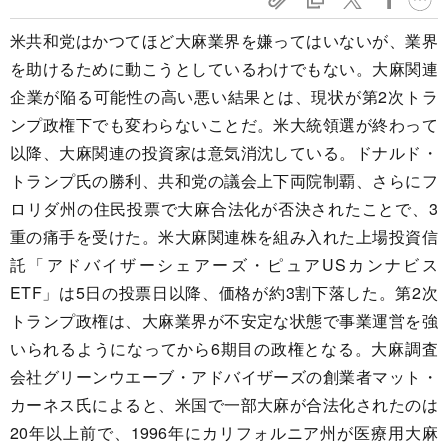
米共和党はかつてほど大麻業界を嫌ってはいないが、業界
を助けるために動こうとしているわけでもない。大麻関連
企業が陥る可能性の高い悪い結果とは、現状が第2次トラ
ンプ政権下でも変わらないことだ。米大統領選が終わって
以降、大麻関連の投資家は意気消沈している。ドナルド・
トランプ氏の勝利、共和党の議会上下両院制覇、さらにフ
ロリダ州の住民投票で大麻合法化が否決されたことで、3
重の痛手を受けた。米大麻関連株を組み入れた上場投資信
託「アドバイザーシェアーズ・ピュアUSカンナビス
ETF」は5日の投票日以降、価格が約3割下落した。第2次
トランプ政権は、大麻業界が不安定な状態で事業運営を強
いられるようになってから6期目の政権となる。大麻調査
会社グリーンウエーブ・アドバイザーズの創業者マット・
カーネス氏によると、米国で一部大麻が合法化されたのは
20年以上前で、1996年にカリフォルニア州が医療用大麻