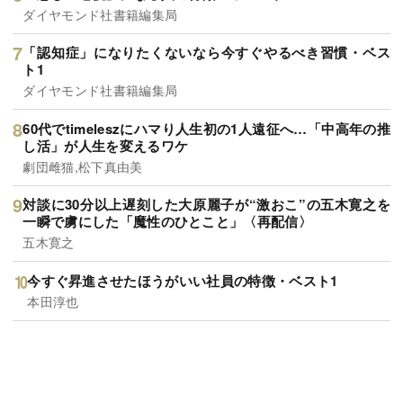
ダイヤモンド社書籍編集局
「認知症」になりたくないなら今すぐやるべき習慣・ベス
ト1
ダイヤモンド社書籍編集局
60代でtimeleszにハマり人生初の1人遠征へ…「中高年の推
し活」が人生を変えるワケ
劇団雌猫,松下真由美
対談に30分以上遅刻した大原麗子が“激おこ”の五木寛之を
一瞬で虜にした「魔性のひとこと」〈再配信〉
五木寛之
今すぐ昇進させたほうがいい社員の特徴・ベスト1
本田淳也