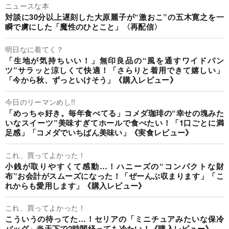
ニュースな本
対談に30分以上遅刻した大原麗子が“激おこ”の五木寛之を一
瞬で虜にした「魔性のひとこと」〈再配信〉
明日なに着てく？
「生地が気持ちいい！」無印良品の“風を通すワイドパン
ツ”サラッと涼しくて快適！「さらりと着用できて嬉しい」
「今から秋、ずっといけそう」《購入レビュー》
今日のリーマンめし!!
「めっちゃ好き。毎年食べてる」コメダ珈琲の“幸せの塊みた
いなスイーツ”美味すぎてホールで食べたい！「1口ごとに満
足感」「コメダでいちばん美味い」《実食レビュー》
これ、買ってよかった！
小銭が取りやすくて感動…！ハニーズの“コンパクトな財
布”お会計がスムーズになった！「ぜーんぶ収まります」「こ
れからも愛用します」《購入レビュー》
これ、買ってよかった！
こういうの待ってた…！セリアの「ミニチュアみたいな保冷
バッグ」炎天下で2時間経っても冷たい！《購入レビュー》