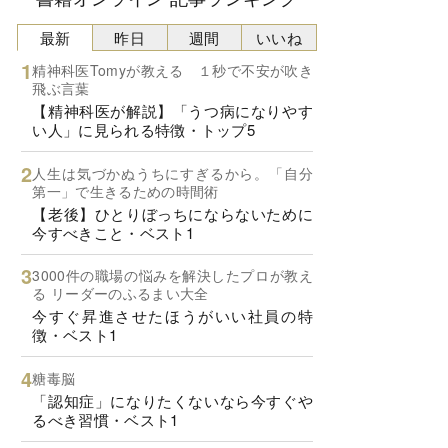
最新
昨日
週間
いいね
精神科医Tomyが教える １秒で不安が吹き
飛ぶ言葉
【精神科医が解説】「うつ病になりやす
い人」に見られる特徴・トップ5
人生は気づかぬうちにすぎるから。「自分
第一」で生きるための時間術
【老後】ひとりぼっちにならないために
今すべきこと・ベスト1
3000件の職場の悩みを解決したプロが教え
る リーダーのふるまい大全
今すぐ昇進させたほうがいい社員の特
徴・ベスト1
糖毒脳
「認知症」になりたくないなら今すぐや
るべき習慣・ベスト1