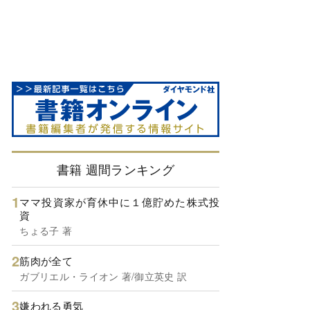
書籍 週間ランキング
ママ投資家が育休中に１億貯めた株式投
資
ちょる子 著
筋肉が全て
ガブリエル・ライオン 著/御立英史 訳
嫌われる勇気