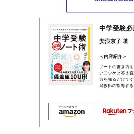
中学受験必
安浪京子 著
＜内容紹介＞
ノートの書き方を
い〇ツケと答え直
方を知るだけでぐ
庭教師の指導する