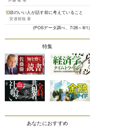
頭のいい人が話す前に考えていること
安達裕哉 著
(POSデータ調べ、7/26～8/1)
特集
あなたにおすすめ