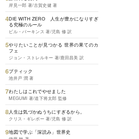
岸見一郎 著/古賀史健 著
DIE WITH ZERO 人生が豊かになりすぎ
る究極のルール
ビル・パーキンス 著/児島 修 訳
やりたいことが見つかる 世界の果てのカ
フェ
ジョン・ストレルキー 著/鹿田昌美 訳
ブティック
池井戸 潤 著
わたしはこれでやせました
MEGUMI 著/道下将太郎 監修
人生は気づかぬうちにすぎるから。
クリス・ギレボー 著/児島 修 訳
地図で学ぶ「深読み」世界史
伊藤 敏 著