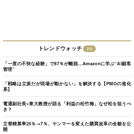
トレンドウォッチ
「一度の不快な経験」で87％が離脱…Amazonに学ぶ“AI顧客
管理”
「戦略は立派だが現場が動かない」を解決する【PMOの進化
系】
電通副社長×東大教授が語る「利益の松竹梅」なぜ松を狙うべ
き？
立替精算率25％→7％、ヤンマーを変えた購買改革の全貌を公
開