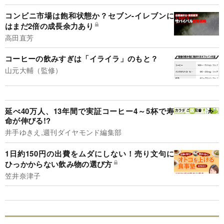
コンビニ市場は飽和状態か？セブン-イレブンに
はまだ2倍の成長余力あり
高田直芳
コーヒーの飲みすぎは「イライラ」のもと？
山元大輔（監修）
延べ40万人、13年間で実証コーヒー4～5杯で寿
命が伸びる!?
井手ゆきえ,週刊ダイヤモンド編集部
1日約150円の出費をムダにしない！売り文句に
ひっかからない飲み物の選び方
笠井奈津子