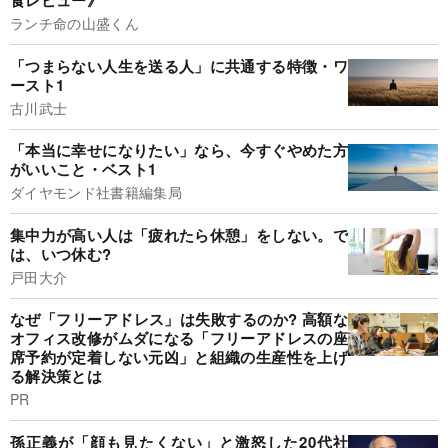
食レビュー》
ランチ命の山盛くん
「つまらない人生を送る人」に共通する特徴・ワ
ースト1
古川武士
「本当に幸せになりたい」なら、今すぐやめた方
がいいこと・ベスト1
ダイヤモンド社書籍編集局
集中力が高い人は「疲れたら休憩」をしない。で
は、いつ休む?
戸田大介
なぜ「フリーアドレス」は失敗するのか? 高額な
オフィス改修がムダになる「フリーアドレスの座
席予約が定着しない元凶」と組織の生産性を上げ
る解決策とは
PR
孫正義が「顔も見たくない」と激怒した20代社