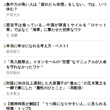
集中力が高い人は「疲れたら休憩」をしない。では、いつ
休む？
戸田大介
習近平は焦っている…中国が弾道ミサイルを「ロケット
軍」ではなく「海軍」に撃たせた切実なワケ
王 彦麟
本当に幸せになれる考え方・ベスト1
柴田賢三
「再入館禁止」イオンモールの“完璧”なマニュアルが人命
を守れなかったワケ
窪田順生
対談に30分以上遅刻した大原麗子が“激おこ”の五木寛之を
一瞬で虜にした「魔性のひとこと」〈再配信〉
五木寛之
【精神科医が解説】「うつ病になりやすい人」に見られる
特徴・トップ5