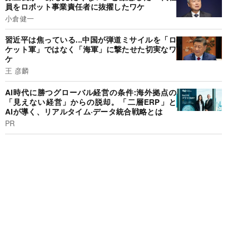
員をロボット事業責任者に抜擢したワケ
小倉健一
習近平は焦っている...中国が弾道ミサイルを「ロ
ケット軍」ではなく「海軍」に撃たせた切実なワ
ケ
王 彦麟
AI時代に勝つグローバル経営の条件:海外拠点の
「見えない経営」からの脱却。「二層ERP」と
AIが導く、リアルタイム·データ統合戦略とは
PR