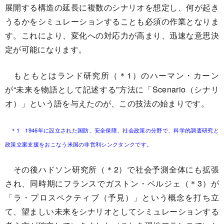
展開する構造の延長に複数のシナリオを想定し、何が起き
うるかをシミュレーションすることも必須の作業となりま
す。これにより、変化への対応力が高まり、迅速な意思決
定が可能になります。
もともとはランド研究所（＊1）のハーマン・カーン
が“未来を物語として記述する”方法に「Scenario（シナリ
オ）」という語を与えたのが、この技法の始まりです。
＊1 1946年に設立された国防、安全保障、社会政策の分野で、科学的調査研究と
政策立案支援をおこなう米国の非営利シンクタンクです。
その後ハドソン研究所（＊2）で社会予測全体にも拡張
され、同時期にフランスでガストン・ベルジェ（＊3）が
「ラ・プロスペクティブ（予見）」という概念を打ち立
て、望ましい未来をシナリオとしてシミュレーションする