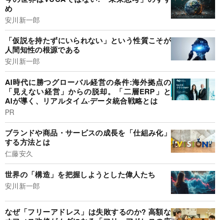
め
安川新一郎
「仮説を持たずにいられない」という性質こそが
人間知性の根源である
安川新一郎
AI時代に勝つグローバル経営の条件:海外拠点の
「見えない経営」からの脱却。「二層ERP」と
AIが導く、リアルタイム·データ統合戦略とは
PR
ブランドや商品・サービスの成長を「仕組み化」
する方法とは
仁藤安久
世界の「構造」を把握しようとした偉人たち
安川新一郎
なぜ「フリーアドレス」は失敗するのか? 高額な