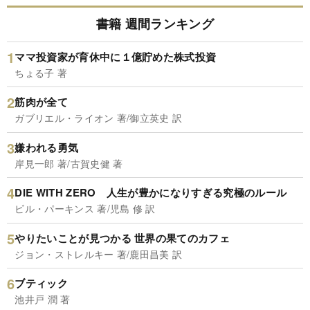
書籍 週間ランキング
ママ投資家が育休中に１億貯めた株式投資
ちょる子 著
筋肉が全て
ガブリエル・ライオン 著/御立英史 訳
嫌われる勇気
岸見一郎 著/古賀史健 著
DIE WITH ZERO 人生が豊かになりすぎる究極のルール
ビル・パーキンス 著/児島 修 訳
やりたいことが見つかる 世界の果てのカフェ
ジョン・ストレルキー 著/鹿田昌美 訳
ブティック
池井戸 潤 著