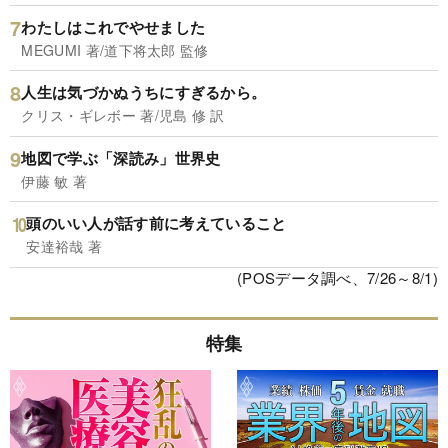
わたしはこれでやせました
MEGUMI 著/道下将太郎 監修
人生は気づかぬうちにすぎるから。
クリス・ギレボー 著/児島 修 訳
地図で学ぶ「深読み」世界史
伊藤 敏 著
頭のいい人が話す前に考えていること
安達裕哉 著
(POSデータ調べ、7/26～8/1)
特集