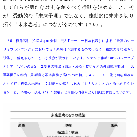
して自らが新たな歴史を創るべく行動を始めることこそ
が、受動的な「未来予測」ではなく、能動的に未来を切り
拓く「未来思考」につながるのです（＊6）。
＊6 梅澤高明（CIC Japan会長、元A.T.カーニー日本代表）による『最強のシナ
リオプランニング』においても「未来は予測するものではなく、複数の可能性を可
視化して備えるもの」という視点が説かれています。シナリオ作成の5つのステップ
として、1.問いの設定、2.要素の抽出（政治・経済・技術などの外部環境要因）、3.
重要因子の特定（影響度と不確実性が高い2つの軸）、4.ストーリー化（軸を組み合
わせて描く複数の未来）、5.戦略への落とし込み（シナリオごとのとるべきアクシ
ョン）と、本著の「技法（5）：想定」と同様の内容をより詳細に解説しています。