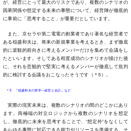
が、経営にとって最大のリスクであり、複数のシナリオの
因果関係や想定する未来の事態について、経営陣が徹底的
に事前に「思考すること」が重要だとしています。
また、京セラや第二電電の創業者であり著名な経営者で
ある稲盛和夫は、将来の新規事業を考えるとき、まず徹底
的に楽観的前向きに考えるメンバーだけを集めて会議をし
たといいます。そしてある程度成功のシナリオが描けた後
に、それを悲観的で堅実に考えるメンバーが徹底して批判
的に検討する会議をおこなったそうです（＊5）。
＊5 『稲盛和夫の実学―経営と会計』など
実際の現実未来は、複数のシナリオの間のどこかにあり
ます。両極端の対立ロジックから複数のシナリオを想定
し、徹底的に未来を思考することで、“想定外”をなくして
あらゆる事態に対応できる能力やリソースを準備する。そ