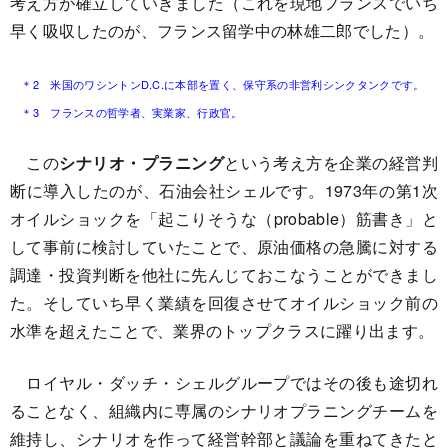
考え方が確立していきました（これを現地フランスでいち
早く吸収したのが、フランス留学中の林雄二郎でした）。
＊2 米国のワシントンD.C.に本部を置く、保守系の非営利シンクタンクです。
＊3 フランスの哲学者、実業家、行政官。
この
シナリオ・プラニング
という考え方を企業の経営判
断に導入したのが、石油会社シェルです。1973年の第1次
オイルショックを「起こりそうな（probable）筋書き」と
して事前に検討していたことで、原油価格の急騰に対する
調達・投資判断を他社に先んじておこなうことができまし
た。そしていち早く業績を回復させてオイルショック前の
水準を超えたことで、業界のトップクラスに躍り出ます。
ロイヤル・ダッチ・シェルグループではその後も途切れ
ることなく、組織内に専属のシナリオプラニングチームを
維持し、シナリオを作って経営幹部と議論を重ねてきたと