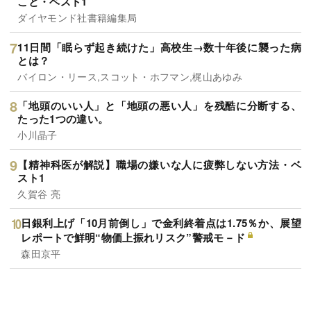
こと・ベスト1
ダイヤモンド社書籍編集局
11日間「眠らず起き続けた」高校生→数十年後に襲った病
とは？
バイロン・リース,スコット・ホフマン,梶山あゆみ
「地頭のいい人」と「地頭の悪い人」を残酷に分断する、
たった1つの違い。
小川晶子
【精神科医が解説】職場の嫌いな人に疲弊しない方法・ベ
スト1
久賀谷 亮
日銀利上げ「10月前倒し」で金利終着点は1.75％か、展望
レポートで鮮明“物価上振れリスク”警戒モ－ド
森田京平