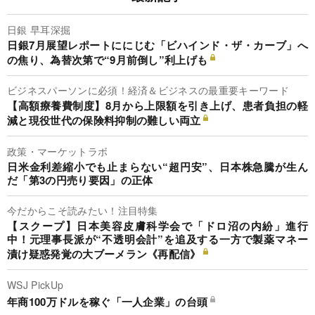
日銀 早耳深掘
日銀7月展望レポートににじむ「ビハインド・ザ・カーブ」へ
の焦り、為替次第で“9月前倒し”利上げも
ビジネスパーソンに必須！経済＆ビジネスの最重要キーワード
【高額療養費制度】8月から上限額を引き上げ、患者負担の軽
減と現役世代の保険料抑制の難しい両立
政策・マーケットラボ
日米金利差縮小でも止まらない“超円安”、日本株急騰が生ん
だ「第3の円売り要因」の正体
今だからこそ読みたい！注目特集
【スクープ】日本美容皮膚科学会で「ドロ沼の内紛」進行
中！元理事長派が“不透明会計”を追及する一方で製薬マネー
漬け疑惑発覚の大ブーメラン《再配信》
WSJ PickUp
年商100万ドルを稼ぐ「一人企業」の台頭