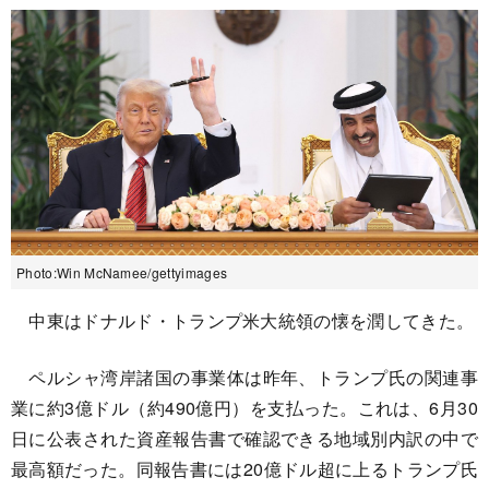
Photo:Win McNamee/gettyimages
中東はドナルド・トランプ米大統領の懐を潤してきた。
ペルシャ湾岸諸国の事業体は昨年、トランプ氏の関連事
業に約3億ドル（約490億円）を支払った。これは、6月30
日に公表された資産報告書で確認できる地域別内訳の中で
最高額だった。同報告書には20億ドル超に上るトランプ氏