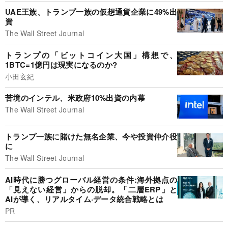
UAE王族、トランプ一族の仮想通貨企業に49%出
資
The Wall Street Journal
トランプの「ビットコイン大国」構想で、
1BTC=1億円は現実になるのか?
小田玄紀
苦境のインテル、米政府10%出資の内幕
The Wall Street Journal
トランプ一族に賭けた無名企業、今や投資仲介役
に
The Wall Street Journal
AI時代に勝つグローバル経営の条件:海外拠点の
「見えない経営」からの脱却。「二層ERP」と
AIが導く、リアルタイム·データ統合戦略とは
PR