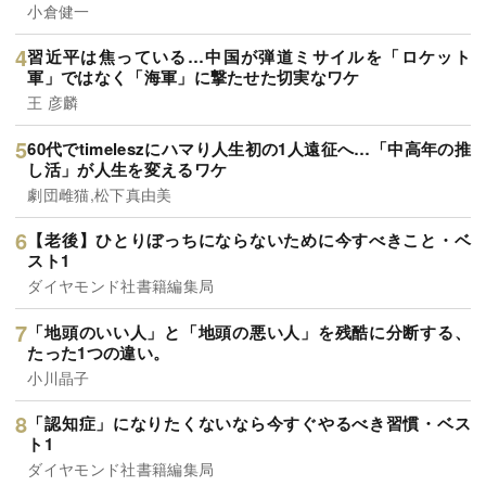
小倉健一
習近平は焦っている…中国が弾道ミサイルを「ロケット
軍」ではなく「海軍」に撃たせた切実なワケ
王 彦麟
60代でtimeleszにハマり人生初の1人遠征へ…「中高年の推
し活」が人生を変えるワケ
劇団雌猫,松下真由美
【老後】ひとりぼっちにならないために今すべきこと・ベ
スト1
ダイヤモンド社書籍編集局
「地頭のいい人」と「地頭の悪い人」を残酷に分断する、
たった1つの違い。
小川晶子
「認知症」になりたくないなら今すぐやるべき習慣・ベス
ト1
ダイヤモンド社書籍編集局