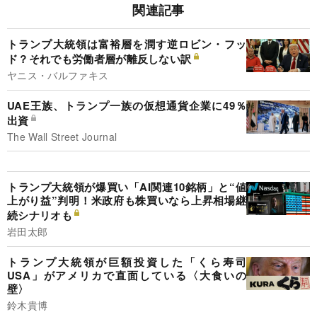
関連記事
トランプ大統領は富裕層を潤す逆ロビン・フッ
ド？それでも労働者層が離反しない訳
ヤニス・バルファキス
UAE王族、トランプ一族の仮想通貨企業に49％
出資
The Wall Street Journal
トランプ大統領が爆買い「AI関連10銘柄」と“値
上がり益”判明！米政府も株買いなら上昇相場継
続シナリオも
岩田太郎
トランプ大統領が巨額投資した「くら寿司
USA」がアメリカで直面している〈大食いの
壁〉
鈴木貴博