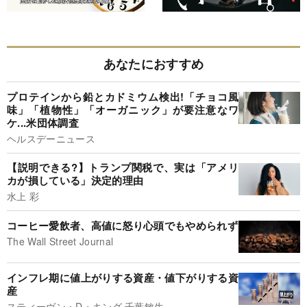
あなたにおすすめ
プロテインから鉛とカドミウム検出!「チョコ風
味」「植物性」「オーガニック」が要注意なワ
ケ...米団体調査
ヘルスデーニュース
【説明できる?】トランプ関税で、実は「アメリ
カが損している」決定的理由
水上 彩
コーヒー愛飲者、高値に怒り心頭でもやめられず
The Wall Street Journal
インフレ期に値上がりする資産・値下がりする資
産
スティーヴン・D・キング,千葉敏生