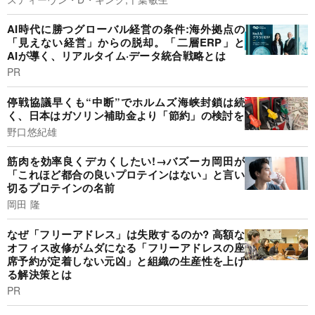
AI時代に勝つグローバル経営の条件:海外拠点の
「見えない経営」からの脱却。「二層ERP」と
AIが導く、リアルタイム·データ統合戦略とは
PR
停戦協議早くも“中断”でホルムズ海峡封鎖は続
く、日本はガソリン補助金より「節約」の検討を
野口悠紀雄
筋肉を効率良くデカくしたい!→バズーカ岡田が
「これほど都合の良いプロテインはない」と言い
切るプロテインの名前
岡田 隆
なぜ「フリーアドレス」は失敗するのか? 高額な
オフィス改修がムダになる「フリーアドレスの座
席予約が定着しない元凶」と組織の生産性を上げ
る解決策とは
PR