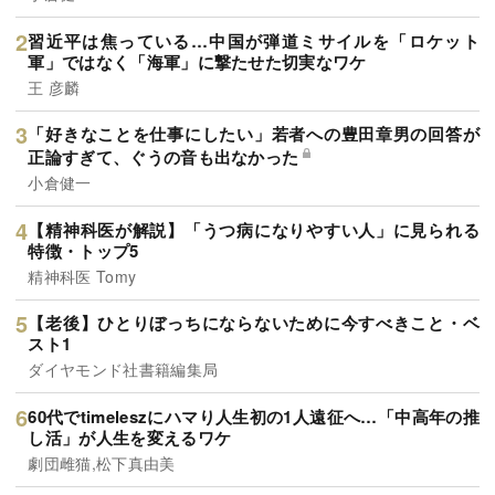
習近平は焦っている…中国が弾道ミサイルを「ロケット
軍」ではなく「海軍」に撃たせた切実なワケ
王 彦麟
「好きなことを仕事にしたい」若者への豊田章男の回答が
正論すぎて、ぐうの音も出なかった
小倉健一
【精神科医が解説】「うつ病になりやすい人」に見られる
特徴・トップ5
精神科医 Tomy
【老後】ひとりぼっちにならないために今すべきこと・ベ
スト1
ダイヤモンド社書籍編集局
60代でtimeleszにハマり人生初の1人遠征へ…「中高年の推
し活」が人生を変えるワケ
劇団雌猫,松下真由美