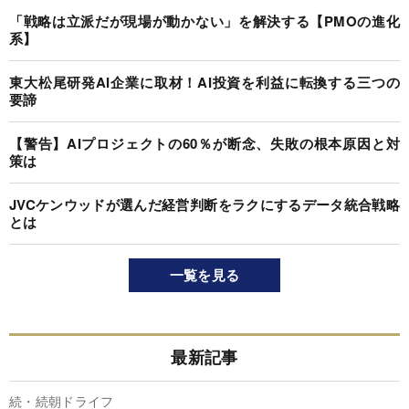
「戦略は立派だが現場が動かない」を解決する【PMOの進化
系】
東大松尾研発AI企業に取材！AI投資を利益に転換する三つの
要諦
【警告】AIプロジェクトの60％が断念、失敗の根本原因と対
策は
JVCケンウッドが選んだ経営判断をラクにするデータ統合戦略
とは
一覧を見る
最新記事
続・続朝ドライフ