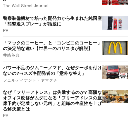
The Wall Street Journal
警察装備機材で培った開発力から生まれた純国産
「熊撃退スプレー」が話題に
PR
「マックのコーヒー」と「コンビニのコーヒー」
の決定的な違い【世界一のバリスタが解説】
井崎英典
パワー不足のジムニーノマド、なぜターボを付け
ないの?→スズキ開発者の「意外な答え」
フェルディナント・ヤマグチ
なぜ「フリーアドレス」は失敗するのか? 高額な
オフィス改修がムダになる「フリーアドレスの座
席予約が定着しない元凶」と組織の生産性を上げ
る解決策とは
PR