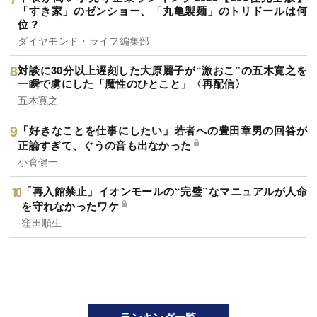
「すき家」のゼンショー、「丸亀製麺」のトリドールは何
位？
ダイヤモンド・ライフ編集部
対談に30分以上遅刻した大原麗子が“激おこ”の五木寛之を
一瞬で虜にした「魔性のひとこと」〈再配信〉
五木寛之
「好きなことを仕事にしたい」若者への豊田章男の回答が
正論すぎて、ぐうの音も出なかった
小倉健一
「再入館禁止」イオンモールの“完璧”なマニュアルが人命
を守れなかったワケ
窪田順生