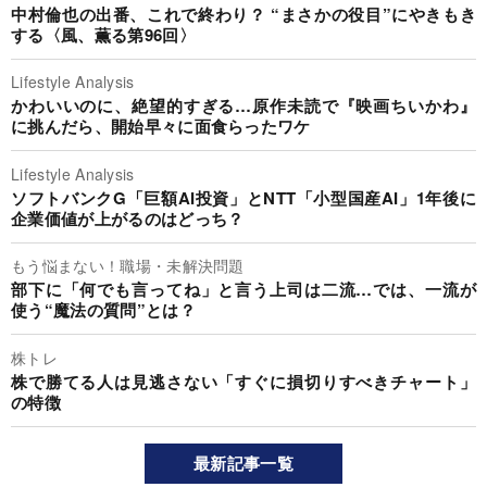
中村倫也の出番、これで終わり？ “まさかの役目”にやきもき
する〈風、薫る第96回〉
Lifestyle Analysis
かわいいのに、絶望的すぎる…原作未読で『映画ちいかわ』
に挑んだら、開始早々に面食らったワケ
Lifestyle Analysis
ソフトバンクG「巨額AI投資」とNTT「小型国産AI」1年後に
企業価値が上がるのはどっち？
もう悩まない！職場・未解決問題
部下に「何でも言ってね」と言う上司は二流…では、一流が
使う“魔法の質問”とは？
株トレ
株で勝てる人は見逃さない「すぐに損切りすべきチャート」
の特徴
最新記事一覧