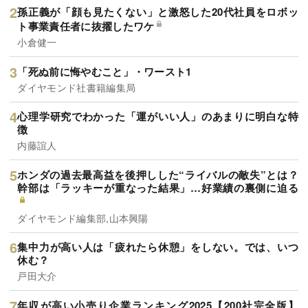
孫正義が「顔も見たくない」と激怒した20代社員をロボッ
ト事業責任者に抜擢したワケ
小倉健一
「死ぬ前に悔やむこと」・ワースト1
ダイヤモンド社書籍編集局
心理学研究でわかった「運がいい人」のあまりに明白な特
徴
内藤誼人
ホンダの過去最高益を後押しした“ライバルの敵失”とは？
幹部は「ラッキーが重なった結果」…好業績の裏側に迫る
ダイヤモンド編集部,山本興陽
集中力が高い人は「疲れたら休憩」をしない。では、いつ
休む？
戸田大介
年収が高い小売り企業ランキング2025【200社完全版】