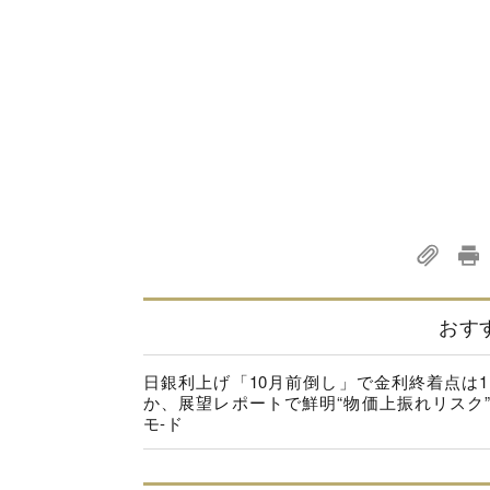
おす
日銀利上げ「10月前倒し」で金利終着点は1.
か、展望レポートで鮮明“物価上振れリスク
モ-ド