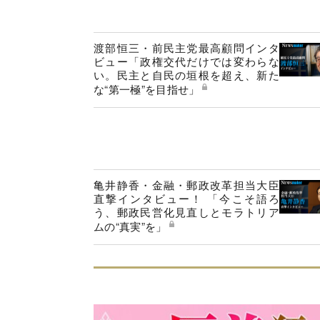
渡部恒三・前民主党最高顧問インタ
ビュー「政権交代だけでは変わらな
い。民主と自民の垣根を超え、新た
な“第一極”を目指せ」
亀井静香・金融・郵政改革担当大臣
直撃インタビュー！ 「今こそ語ろ
う、郵政民営化見直しとモラトリア
ムの“真実”を」