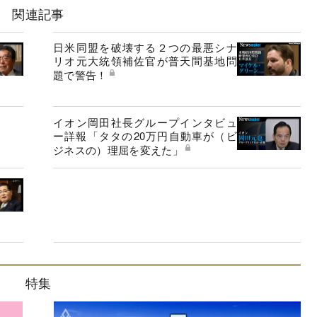
関連記事
日米同盟を破壊する２つの最悪シナ
リオ元大統領補佐官が普天間基地問
題で警告！
イオン岡田社長グループインタビュ
ー詳報「タタの20万円自動車が（ビ
ジネスの）理屈を変えた」
特集