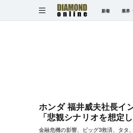
新着
業界
ホンダ 福井威夫社長イ
「悲観シナリオを想定
金融危機の影響、ビッグ3救済、タタ