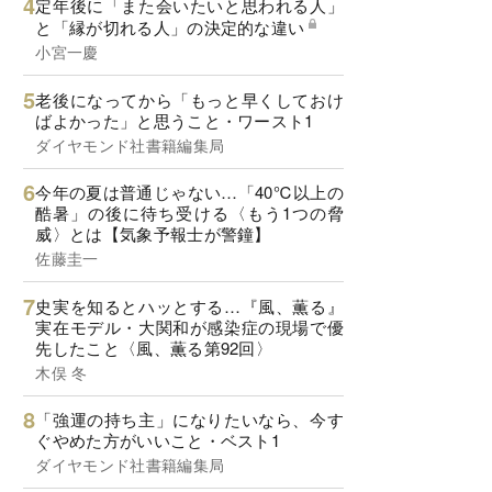
定年後に「また会いたいと思われる人」
と「縁が切れる人」の決定的な違い
小宮一慶
老後になってから「もっと早くしておけ
ばよかった」と思うこと・ワースト1
ダイヤモンド社書籍編集局
今年の夏は普通じゃない…「40℃以上の
酷暑」の後に待ち受ける〈もう1つの脅
威〉とは【気象予報士が警鐘】
佐藤圭一
史実を知るとハッとする…『風、薫る』
実在モデル・大関和が感染症の現場で優
先したこと〈風、薫る第92回〉
木俣 冬
「強運の持ち主」になりたいなら、今す
ぐやめた方がいいこと・ベスト1
ダイヤモンド社書籍編集局