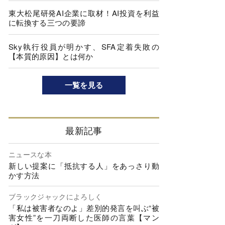
東大松尾研発AI企業に取材！AI投資を利益
に転換する三つの要諦
Sky執行役員が明かす、SFA定着失敗の
【本質的原因】とは何か
一覧を見る
最新記事
ニュースな本
新しい提案に「抵抗する人」をあっさり動
かす方法
ブラックジャックによろしく
「私は被害者なのよ」差別的発言を叫ぶ“被
害女性”を一刀両断した医師の言葉【マン